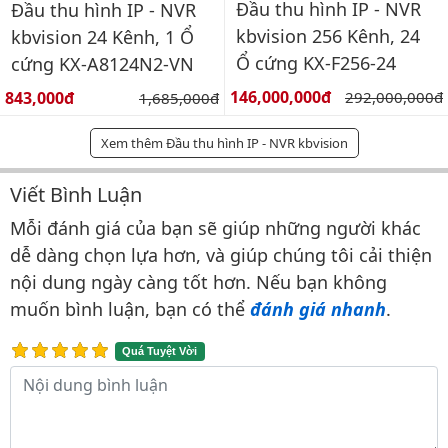
Đầu thu hình IP - NVR
Đầu thu hình IP - NVR
kbvision 256 Kênh, 24
kbvision 24 Kênh, 1 Ổ
Ổ cứng KX-F256-24
cứng KX-A8124N2-VN
Giá bán:
Giá bán:
146,000,000đ
Giá gốc:
843,000đ
Giá gốc:
292,000,000đ
1,685,000đ
Xem thêm Đầu thu hình IP - NVR kbvision
Viết Bình Luận
Bình luận & Đánh giá
Mỗi đánh giá của bạn sẽ giúp những người khác
dễ dàng chọn lựa hơn, và giúp chúng tôi cải thiện
nội dung ngày càng tốt hơn. Nếu bạn không
muốn bình luận, bạn có thể
đánh giá nhanh
.
Quá Tuyệt Vời
Nội dung bình luận