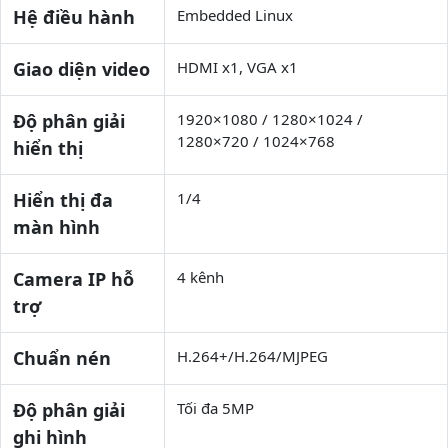
Hệ điều hành
Embedded Linux
Giao diện video
HDMI x1, VGA x1
Độ phân giải
1920×1080 / 1280×1024 /
1280×720 / 1024×768
hiển thị
Hiển thị đa
1/4
màn hình
Camera IP hỗ
4 kênh
trợ
Chuẩn nén
H.264+/H.264/MJPEG
Độ phân giải
Tối đa 5MP
ghi hình