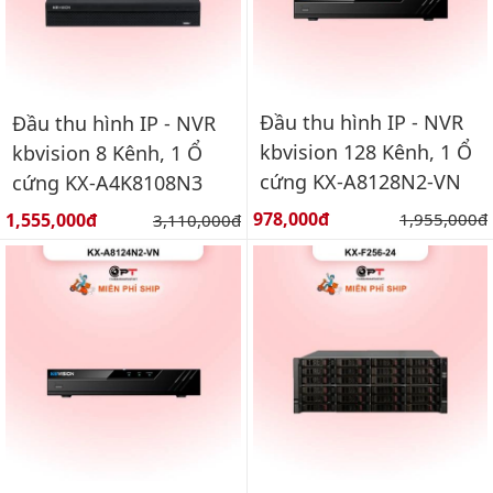
Đầu thu hình IP - NVR
Đầu thu hình IP - NVR
kbvision 128 Kênh, 1 Ổ
kbvision 8 Kênh, 1 Ổ
cứng KX-A8128N2-VN
cứng KX-A4K8108N3
Giá bán:
Giá bán:
978,000đ
Giá gốc:
1,555,000đ
Giá gốc:
1,955,000đ
3,110,000đ