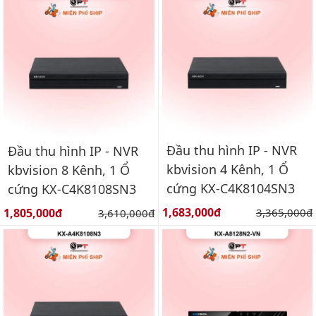
Đầu thu hình IP - NVR
Đầu thu hình IP - NVR
kbvision 4 Kênh, 1 Ổ
kbvision 8 Kênh, 1 Ổ
cứng KX-C4K8104SN3
cứng KX-C4K8108SN3
Giá bán:
Giá bán:
1,683,000đ
Giá gốc:
1,805,000đ
Giá gốc:
3,365,000đ
3,610,000đ