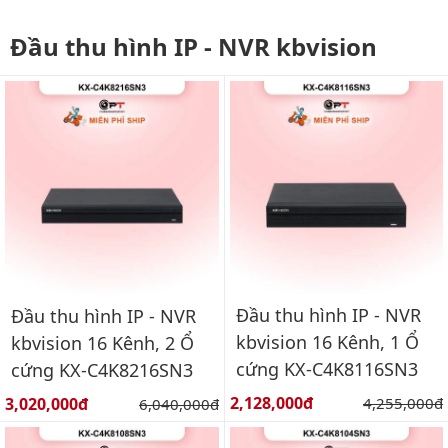
Đầu thu hình IP - NVR kbvision
Đầu thu hình IP - NVR
Đầu thu hình IP - NVR
kbvision 16 Kênh, 1 Ổ
kbvision 16 Kênh, 2 Ổ
cứng KX-C4K8116SN3
cứng KX-C4K8216SN3
Giá bán:
Giá bán:
2,128,000đ
Giá gốc:
3,020,000đ
Giá gốc:
4,255,000đ
6,040,000đ