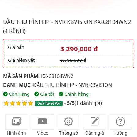
Hình ảnh đại diện của sản phẩm Đầu thu hình IP - NVR kbvisio
ĐẦU THU HÌNH IP - NVR KBVISION KX-C8104WN2
(4 KÊNH)
Giá bán
3,290,000 đ
Giá và khuyến mãi
Giá niêm yết
6,580,000 đ
MÃ SẢN PHẨM:
KX-C8104WN2
DANH MỤC:
ĐẦU THU HÌNH IP - NVR KBVISION
Còn Hàng
Giá tốt
Chính hãng
-
5/5
(
1 đánh giá
)
Quá Tuyệt Vời
Hình ảnh
Video
Thông số
Đánh giá
Hướng