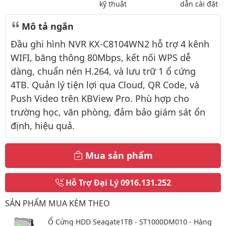
kỹ thuật
dẫn cài đặt
Mô tả ngắn
Đầu ghi hình NVR KX-C8104WN2 hỗ trợ 4 kênh
WIFI, băng thông 80Mbps, kết nối WPS dễ
dàng, chuẩn nén H.264, và lưu trữ 1 ổ cứng
4TB. Quản lý tiện lợi qua Cloud, QR Code, và
Push Video trên KBView Pro. Phù hợp cho
trường học, văn phòng, đảm bảo giám sát ổn
định, hiệu quả.
Mua sản phẩm
Hỗ Trợ Đại Lý
0916.131.252
SẢN PHẨM MUA KÈM THEO
Ổ Cứng HDD Seagate1TB - ST1000DM010 - Hàng