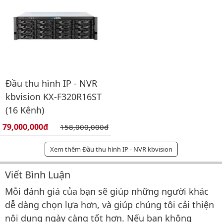
Đầu thu hình IP - NVR
kbvision KX-F320R16ST
(16 Kênh)
Giá bán:
79,000,000đ
Giá gốc:
158,000,000đ
Xem thêm Đầu thu hình IP - NVR kbvision
Viết Bình Luận
Bình luận & Đánh giá
Mỗi đánh giá của bạn sẽ giúp những người khác
dễ dàng chọn lựa hơn, và giúp chúng tôi cải thiện
nội dung ngày càng tốt hơn. Nếu bạn không