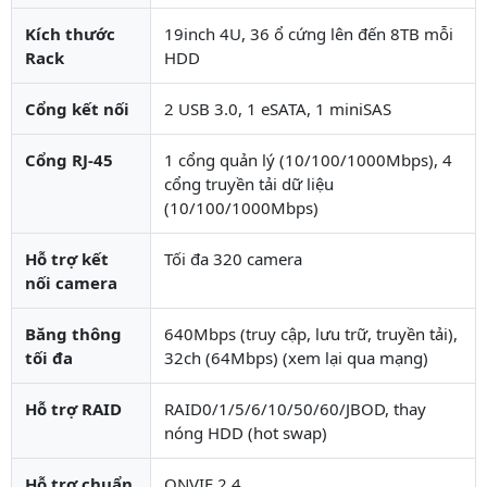
Kích thước
19inch 4U, 36 ổ cứng lên đến 8TB mỗi
Rack
HDD
Cổng kết nối
2 USB 3.0, 1 eSATA, 1 miniSAS
Cổng RJ-45
1 cổng quản lý (10/100/1000Mbps), 4
cổng truyền tải dữ liệu
(10/100/1000Mbps)
Hỗ trợ kết
Tối đa 320 camera
nối camera
Băng thông
640Mbps (truy cập, lưu trữ, truyền tải),
tối đa
32ch (64Mbps) (xem lại qua mạng)
Hỗ trợ RAID
RAID0/1/5/6/10/50/60/JBOD, thay
nóng HDD (hot swap)
Hỗ trợ chuẩn
ONVIF 2.4