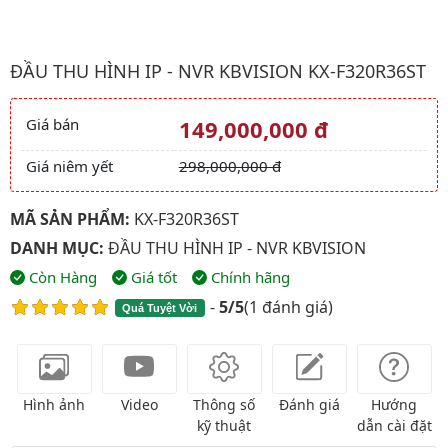
Hình ảnh đại diện của sản phẩm Đầu thu hình IP - NVR kbvision
ĐẦU THU HÌNH IP - NVR KBVISION KX-F320R36ST
Giá bán
149,000,000 đ
Giá và khuyến mãi
Giá niêm yết
298,000,000 đ
MÃ SẢN PHẨM:
KX-F320R36ST
DANH MỤC:
ĐẦU THU HÌNH IP - NVR KBVISION
Còn Hàng
Giá tốt
Chính hãng
-
5/5
(
1 đánh giá
)
Quá Tuyệt Vời
Hình ảnh
Video
Thông số
Đánh giá
Hướng
kỹ thuật
dẫn cài đặt