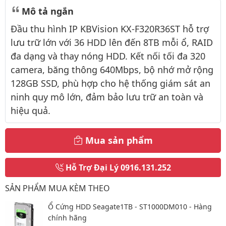
Mô tả ngắn
Đầu thu hình IP KBVision KX-F320R36ST hỗ trợ
lưu trữ lớn với 36 HDD lên đến 8TB mỗi ổ, RAID
đa dạng và thay nóng HDD. Kết nối tối đa 320
camera, băng thông 640Mbps, bộ nhớ mở rộng
128GB SSD, phù hợp cho hệ thống giám sát an
ninh quy mô lớn, đảm bảo lưu trữ an toàn và
hiệu quả.
Mua sản phẩm
Hỗ Trợ Đại Lý
0916.131.252
SẢN PHẨM MUA KÈM THEO
Ổ Cứng HDD Seagate1TB - ST1000DM010 - Hàng
chính hãng