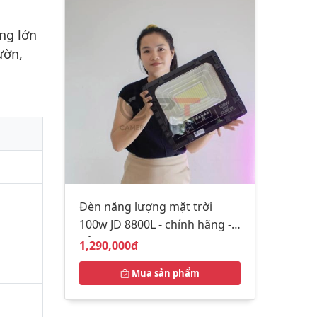
ng lớn
ườn,
Đèn năng lượng mặt trời
100w JD 8800L - chính hãng -
bảo hành 2 năm
Giá bán:
1,290,000đ
Mua sản phẩm