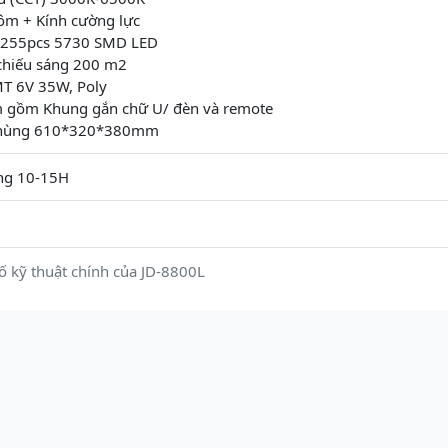
hôm + Kính cường lực
 255pcs 5730 SMD LED
chiếu sáng 200 m2
T 6V 35W, Poly
 gồm Khung gắn chữ U/ đèn và remote
 thùng 610*320*380mm
áng 10-15H
ố kỹ thuật chính của JD-8800L