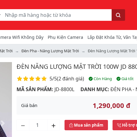
ếm
Tìm kiếm
mera Wifi Không Dây
Phụ Kiện Camera
Lắp Đặt Khóa Từ, Vân Ta
ặt Trời
Đèn Pha - Năng Lượng Mặt Trời
Đèn Năng Lượng Mặt Trời 
ĐÈN NĂNG LƯỢNG MẶT TRỜI 100W JD 880
Điểm đánh giá
5/5
(
2 đánh giá
)
Còn Hàng
Giá tốt
MÃ SẢN PHẨM:
JD-8800L
DANH MỤC:
ĐÈN PHA -
1,290,000 đ
Giá bán
Mua sản phẩm
Hỗ trợ 
Next