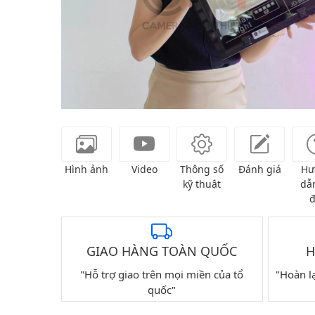
Hình ảnh
Video
Thông số
Đánh giá
Hư
kỹ thuật
dẫn
đ
GIAO HÀNG TOÀN QUỐC
H
"Hỗ trợ giao trên mọi miền của tổ
"Hoàn l
quốc"