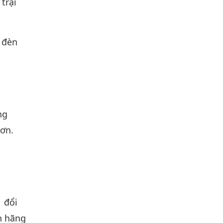
trại
 đèn
ng
hơn.
1 đổi
h hãng