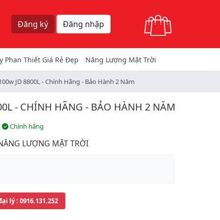
Giỏ hàng
Đăng ký
Đăng nhập
y Phan Thiết Giá Rẻ Đẹp
Năng Lượng Mặt Trời
100w JD 8800L - Chính Hãng - Bảo Hành 2 Năm
0L - CHÍNH HÃNG - BẢO HÀNH 2 NĂM
Chính hãng
 NĂNG LƯỢNG MẶT TRỜI
đại lý
: 0916.131.252