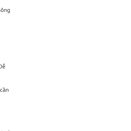
thông
 Dễ
 cần