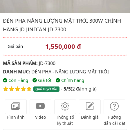
Hình ảnh đại diện của sản phẩm Đèn pha năng lượng mặt trời 3
ĐÈN PHA NĂNG LƯỢNG MẶT TRỜI 300W CHÍNH
HÃNG JD JINDIAN JD 7300
1,550,000 đ
Giá bán
Giá và khuyến mãi
MÃ SẢN PHẨM:
JD-7300
DANH MỤC:
ĐÈN PHA - NĂNG LƯỢNG MẶT TRỜI
Còn Hàng
Giá tốt
Chính hãng
-
5/5
(
2 đánh giá
)
Quá Tuyệt Vời
Hình ảnh
Video
Thông số
Đánh giá
Hướng
kỹ thuật
dẫn cài đặt