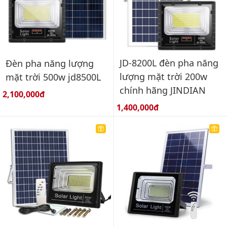
JD-8200L đèn pha năng
Đèn pha năng lượng
lượng mặt trời 200w
mặt trời 500w jd8500L
chính hãng JINDIAN
Giá bán:
2,100,000đ
Giá bán:
1,400,000đ