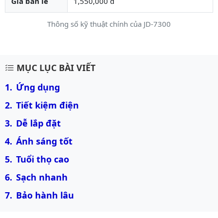
Giá bán lẻ
1,550,000 đ
Thông số kỹ thuật chính của JD-7300
Mô tả chi tiết sản phẩm
MỤC LỤC BÀI VIẾT
Ứng dụng
Tiết kiệm điện
Dễ lắp đặt
Ánh sáng tốt
Tuổi thọ cao
Sạch nhanh
Bảo hành lâu