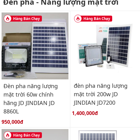
Đèn pha - Năng lượng mặt trời
Hàng Bán Chạy
Hàng Bán Chạy
đèn pha năng lượng
Đèn pha năng lượng
mặt trời 200w JD
mặt trời 60w chính
JINDIAN JD7200
hãng JD JINDIAN JD
8860L
Giá bán:
1,400,000đ
Giá bán:
950,000đ
Hàng Bán Chạy