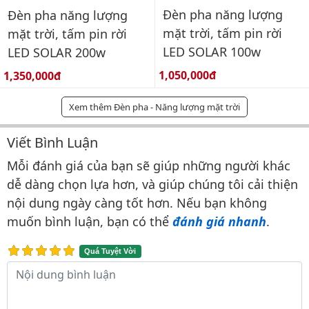
Đèn pha năng lượng
Đèn pha năng lượng
mặt trời, tấm pin rời
mặt trời, tấm pin rời
LED SOLAR 100w
LED SOLAR 200w
Giá bán:
Giá bán:
1,050,000đ
1,350,000đ
Xem thêm Đèn pha - Năng lượng mặt trời
Viết Bình Luận
Bình luận & Đánh giá
Mỗi đánh giá của bạn sẽ giúp những người khác
dễ dàng chọn lựa hơn, và giúp chúng tôi cải thiện
nội dung ngày càng tốt hơn. Nếu bạn không
muốn bình luận, bạn có thể
đánh giá nhanh
.
Quá Tuyệt Vời
Nội dung bình luận