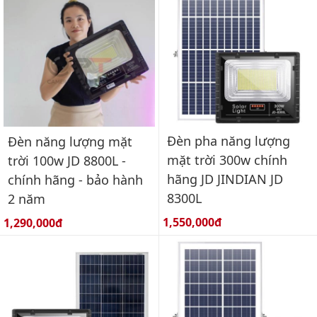
Đèn pha năng lượng
Đèn năng lượng mặt
mặt trời 300w chính
trời 100w JD 8800L -
hãng JD JINDIAN JD
chính hãng - bảo hành
8300L
2 năm
Giá bán:
Giá bán:
1,550,000đ
1,290,000đ