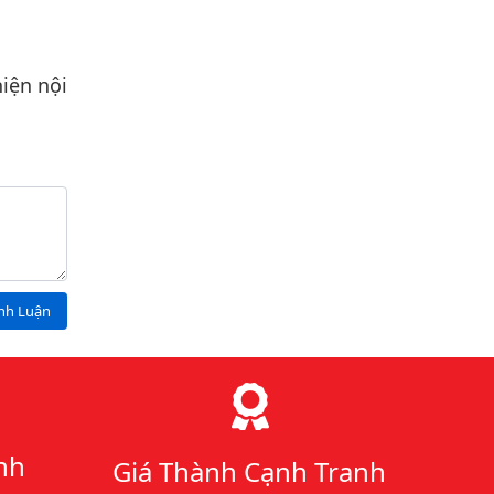
iện nội
ình Luận
nh
Giá Thành Cạnh Tranh