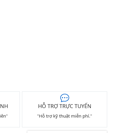
ÀNH
HỖ TRỢ TRỰC TUYẾN
iên"
"Hỗ trợ kỹ thuật miễn phí."