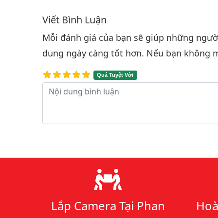
Viết Bình Luận
Bình luận & Đánh giá
Mỗi đánh giá của bạn sẽ giúp những người 
dung ngày càng tốt hơn. Nếu bạn không m
Quá Tuyệt Vời
Nội dung bình luận
Lý do chọn chúng tôi
Lắp Camera Tại Phan
Hoà