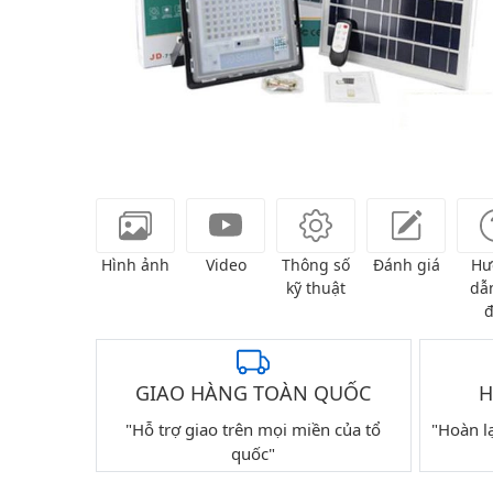
Hình ảnh
Video
Thông số
Đánh giá
Hư
kỹ thuật
dẫn
đ
GIAO HÀNG TOÀN QUỐC
H
"Hỗ trợ giao trên mọi miền của tổ
"Hoàn l
quốc"