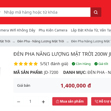
ếm
Tìm kiếm
mera Wifi Không Dây
Phụ Kiện Camera
Lắp Đặt Khóa Từ, Vân Ta
ặt Trời
Đèn Pha - Năng Lượng Mặt Trời
Đèn Pha Năng Lượng Mặt T
ĐÈN PHA NĂNG LƯỢNG MẶT TRỜI 200W JD
Điểm đánh giá
5/5
(
1 đánh giá
)
Còn Hàng
Giá tốt
MÃ SẢN PHẨM:
JD-7200
DANH MỤC:
ĐÈN PHA - 
1,400,000 đ
Giá bán
Mua sản phẩm
Hỗ trợ 
Next