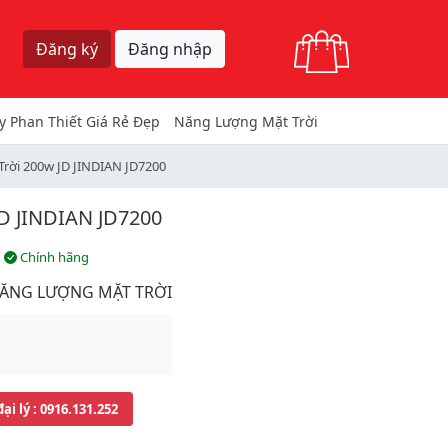
Giỏ hàng
Đăng ký
Đăng nhập
y Phan Thiết Giá Rẻ Đẹp
Năng Lượng Mặt Trời
rời 200w JD JINDIAN JD7200
 JINDIAN JD7200
Chính hãng
NĂNG LƯỢNG MẶT TRỜI
đại lý
: 0916.131.252