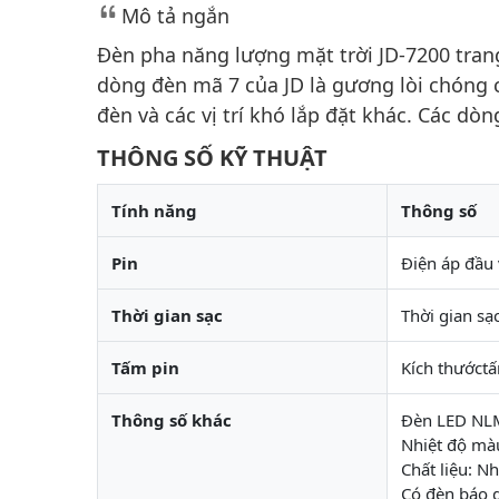
Mô tả ngắn
Đèn pha năng lượng mặt trời JD-7200 tran
dòng đèn mã 7 của JD là gương lòi chóng ch
đèn và các vị trí khó lắp đặt khác. Các d
THÔNG SỐ KỸ THUẬT
Tính năng
Thông số
Pin
Điện áp đầu 
Thời gian sạc
Thời gian sạ
Tấm pin
Kích thước
Thông số khác
Đèn LED NLM
Nhiệt độ mà
Chất liệu: N
Có đèn báo 