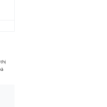
 thị
và