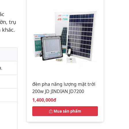
ác
ờn, trụ
n khác.
H.
đèn pha năng lượng mặt trời
200w JD JINDIAN JD7200
Giá bán:
1,400,000đ
Mua sản phẩm