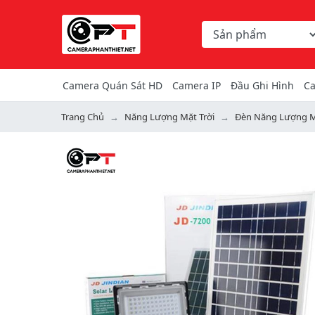
Chọn danh mục tìm ki
Từ khóa hoặc mã hàng
Camera Quán Sát HD
Camera IP
Đầu Ghi Hình
Ca
Trang Chủ
Năng Lượng Mặt Trời
Đèn Năng Lượng M
Previous