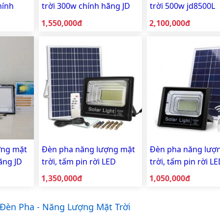
hính
trời 300w chính hãng JD
trời 500w jd8500L
2 năm
JINDIAN JD 8300L
Giá bán:
Giá bán:
1,550,000đ
2,100,000đ
ợng mặt
Đèn pha năng lượng mặt
Đèn pha năng lượ
ãng JD
trời, tấm pin rời LED
trời, tấm pin rời L
SOLAR 200w
SOLAR 100w
Giá bán:
Giá bán:
1,350,000đ
1,050,000đ
èn Pha - Năng Lượng Mặt Trời