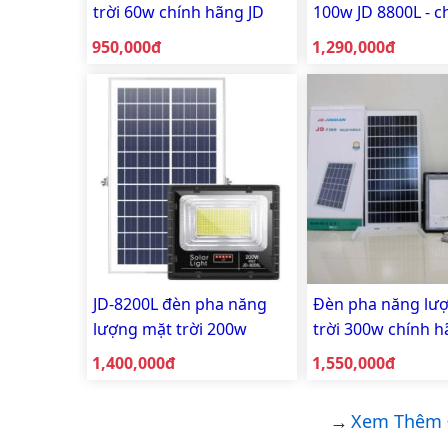
trời 60w chính hãng JD
100w JD 8800L - c
JINDIAN JD 8860L
hãng - bảo hành 
Giá bán:
Giá bán:
950,000đ
1,290,000đ
JD-8200L đèn pha năng
Đèn pha năng lư
lượng mặt trời 200w
trời 300w chính h
chính hãng JINDIAN
JINDIAN JD 7300
Giá bán:
Giá bán:
1,400,000đ
1,550,000đ
Xem Thêm Đ