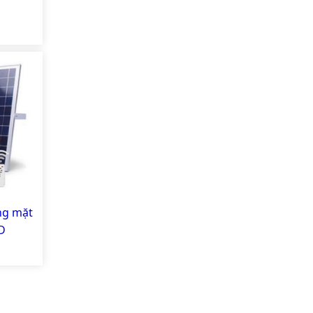
ng mặt
ED