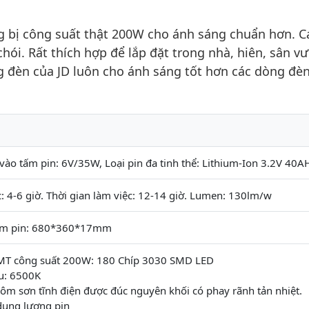
g bị công suất thật 200W cho ánh sáng chuẩn hơn. C
ói. Rất thích hợp để lắp đặt trong nhà, hiên, sân vư
òng đèn của JD luôn cho ánh sáng tốt hơn các dòng đè
vào tấm pin: 6V/35W, Loại pin đa tinh thể: Lithium-Ion 3.2V 40A
c: 4-6 giờ. Thời gian làm việc: 12-14 giờ. Lumen: 130lm/w
tấm pin: 680*360*17mm
T công suất 200W: 180 Chíp 3030 SMD LED
u: 6500K
hôm sơn tĩnh điện được đúc nguyên khối có phay rãnh tản nhiệt.
dung lượng pin