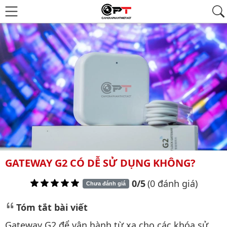
GATEWAY G2 CÓ DỄ SỬ DỤNG KHÔNG?
0/5
(0 đánh giá)
Chưa đánh giá
Tóm tắt bài viết
Gateway G2 để vận hành từ xa cho các khóa sử