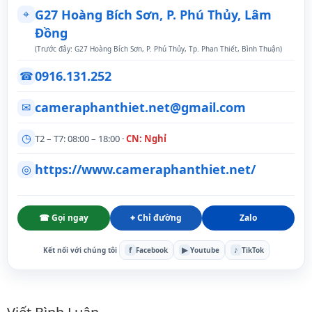
⌖
G27 Hoàng Bích Sơn, P. Phú Thủy, Lâm
Đồng
(Trước đây: G27 Hoàng Bích Sơn, P. Phú Thủy, Tp. Phan Thiết, Bình Thuận)
0916.131.252
☎
cameraphanthiet.net@gmail.com
✉
◷
T2 – T7: 08:00 – 18:00 ·
CN: Nghỉ
https://www.cameraphanthiet.net/
◎
☎ Gọi ngay
⌖ Chỉ đường
Zalo
f
▶
♪
Kết nối với chúng tôi
Facebook
Youtube
TikTok
Bình luận