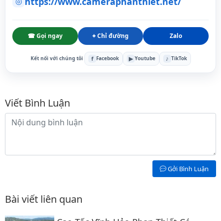
https://www.cameraphanthiet.net/
◎
☎ Gọi ngay
⌖ Chỉ đường
Zalo
f
▶
♪
Kết nối với chúng tôi
Facebook
Youtube
TikTok
Bình luận
Viết Bình Luận
Nội dung bình luận
Gởi Bình Luận
Bài viết liên quan