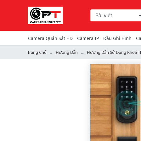
Chọn danh mục tìm ki
Từ khóa hoặc mã hàng
Camera Quán Sát HD
Camera IP
Đầu Ghi Hình
Ca
Trang Chủ
Hướng Dẫn
Hướng Dẫn Sử Dụng Khóa T