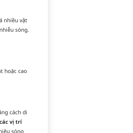
á nhiều vật
 nhiễu sóng.
t hoặc cao
ằng cách di
ác vị trí
 hiệu sóng