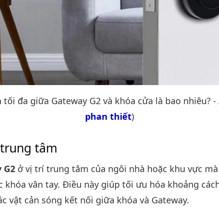
 tối đa giữa Gateway G2 và khóa cửa là bao nhiêu? -
phan thiết
)
í trung tâm
 G2
ở vị trí trung tâm của ngôi nhà hoặc khu vực m
c khóa vân tay. Điều này giúp tối ưu hóa khoảng cách
ác vật cản sóng kết nối giữa khóa và Gateway.