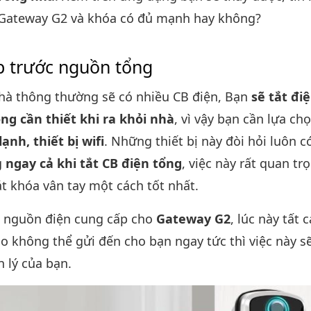
 Gateway G2 và khóa có đủ mạnh hay không?
p trước nguồn tổng
hà thông thường sẽ có nhiều CB điện, Bạn
sẽ tắt đ
ng cần thiết khi ra khỏi nhà
, vì vậy bạn cần lựa ch
ạnh, thiết bị wifi
. Những thiết bị này đòi hỏi luôn 
g
ngay cả khi tắt CB điện tổng
, việc này rất quan tr
t khóa vân tay một cách tốt nhất.
ó nguồn điện cung cấp cho
Gateway G2
, lúc này tất 
o không thể gửi đến cho bạn ngay tức thì việc này 
n lý của bạn.