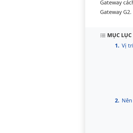
Gateway cách
Gateway G2.
Nội du
MỤC LỤC 
Vị t
Nên 