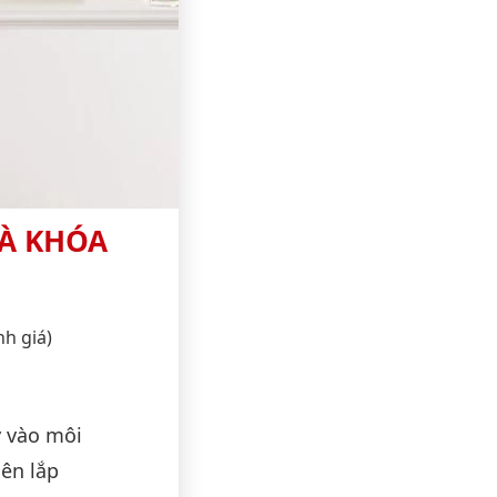
VÀ KHÓA
nh giá)
y vào môi
nên lắp