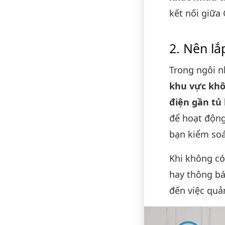
kết nối giữa
Nên lắ
Trong ngôi n
khu vực khô
điện gần tủ l
để hoạt độn
bạn kiểm soá
Khi không c
hay thông bá
đến việc quả