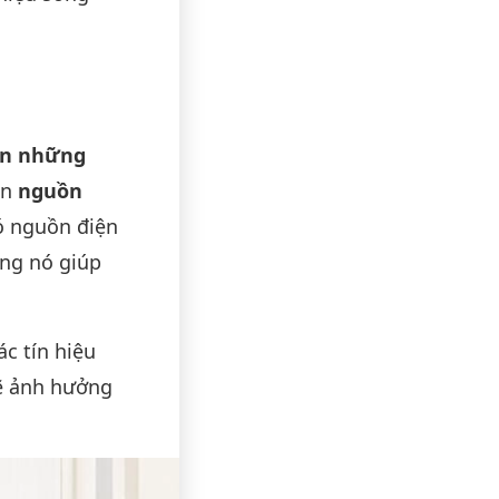
iện những
ọn
nguồn
có nguồn điện
ọng nó giúp
các tín hiệu
sẽ ảnh hưởng