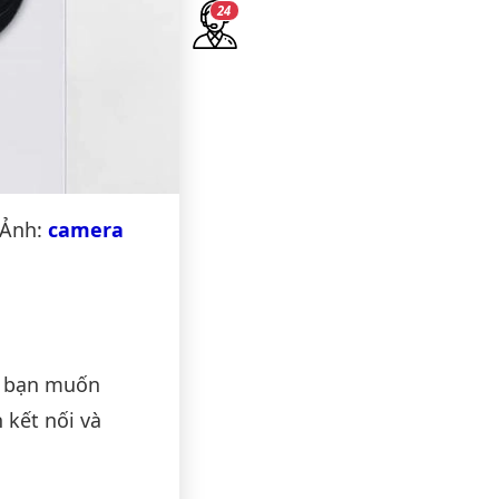
23
 Ảnh:
camera
à bạn muốn
 kết nối và