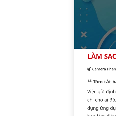
LÀM SAO
Camera Phan 
Tóm tắt bà
Việc gởi định
chỉ cho ai đ
dụng ứng dụn