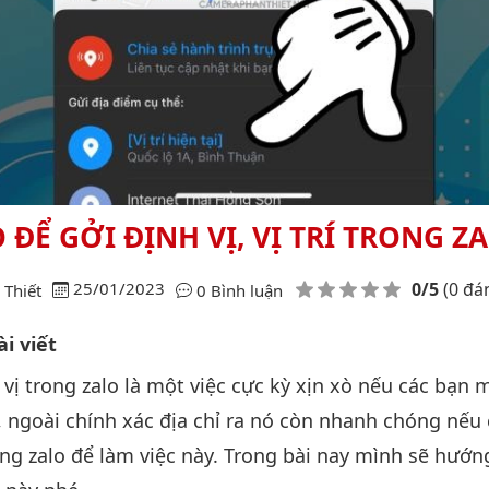
 ĐỂ GỞI ĐỊNH VỊ, VỊ TRÍ TRONG Z
Điểm đánh giá
25/01/2023
0/5
(0 đá
Thiết
0 Bình luận
i viết
 vị trong zalo là một việc cực kỳ xịn xò nếu các bạn 
ó, ngoài chính xác địa chỉ ra nó còn nhanh chóng nếu
g zalo để làm việc này. Trong bài nay mình sẽ hướn