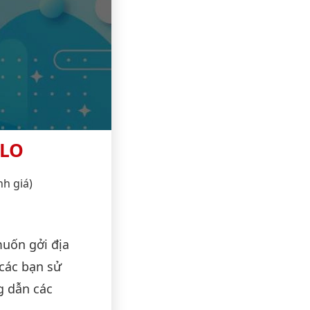
ALO
nh giá)
muốn gởi địa
 các bạn sử
g dẫn các