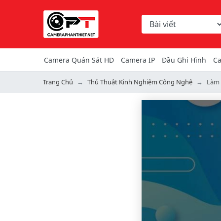
Chọn danh mục tìm ki
Từ khóa hoặc mã hàng
Camera Quán Sát HD
Camera IP
Đầu Ghi Hình
Ca
Trang Chủ
Thủ Thuật Kinh Nghiệm Công Nghệ
Làm 