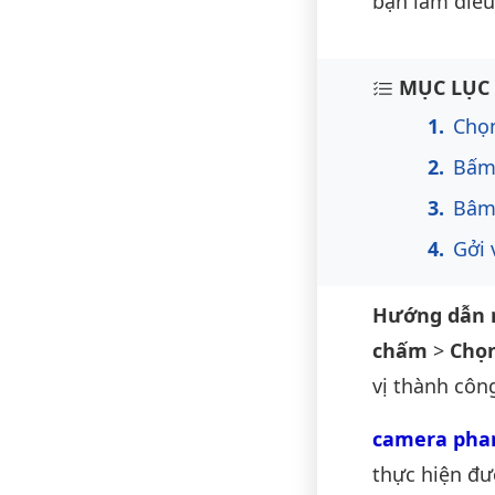
bạn làm điều
Nội du
MỤC LỤC 
Chọn
Bấm
Bâm 
Gởi v
Hướng dẫn 
chấm
>
Chọn
vị thành công
camera phan
thực hiện đư