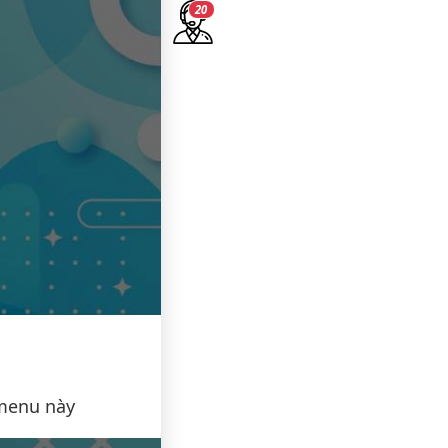
19
menu này