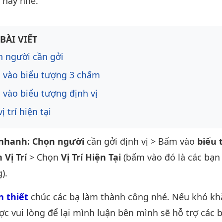
 này nhé.
ng bài viết
BÀI VIẾT
 người cần gởi
 vào biểu tượng 3 chấm
vào biểu tượng định vị
ị trí hiện tại
nhanh: Chọn người
cần gởi định vị > Bấm vào
biểu 
 Vị Trí
> Chọn
Vị Trí Hiện Tại
(bấm vào đó là các bạn 
).
 thiết
chúc các bạ làm thành công nhé. Nếu khó k
ợc vui lòng để lại mình luận bên mình sẽ hỗ trợ các 