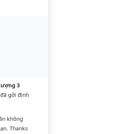
tượng 3
đã gởi định
hắn không
bạn. Thanks