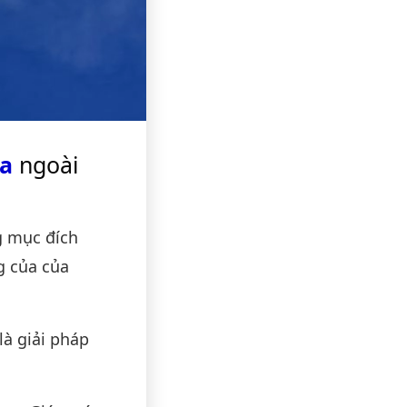
ra
ngoài
g mục đích
g của của
là giải pháp