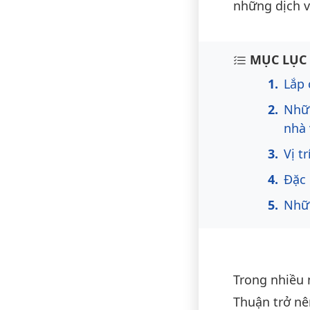
những dịch vụ
Nội du
MỤC LỤC 
Lắp 
Nhữn
nhà 
Vị t
Đặc 
Nhữn
Trong nhiều 
Thuận trở nê