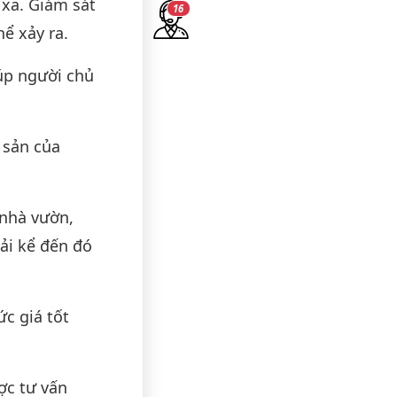
 xa. Giám sát
15
ể xảy ra.
úp người chủ
 sản của
 nhà vườn,
ải kể đến đó
ức giá tốt
ợc tư vấn