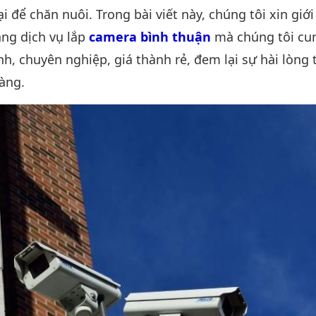
rại để chăn nuôi. Trong bài viết này, chúng tôi xin giớ
ng dịch vụ lắp
camera bình thuận
mà chúng tôi cu
h, chuyên nghiệp, giá thành rẻ, đem lại sự hài lòng 
àng.