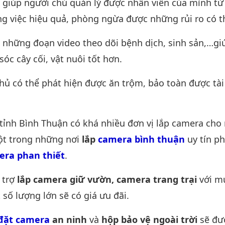
 giúp người chủ quản lý được nhân viên của mình từ
ng việc hiệu quả, phòng ngừa được những rủi ro có th
 những đoạn video theo dõi bệnh dịch, sinh sản,…gi
sóc cây cối, vật nuôi tốt hơn.
hủ có thể phát hiện được ăn trộm, bảo toàn được tài
 tỉnh Bình Thuận có khá nhiều đơn vị lắp camera cho
Một trong những nơi
lắp
camera bình thuận
uy tín ph
era phan thiết
.
 trợ
lắp camera giữ vườn, camera trang trại
với m
 số lượng lớn sẽ có giá ưu đãi.
 đặt camera
an ninh
và
hộp bảo vệ ngoài trời
sẽ đư