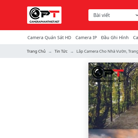
Chọn danh mục tìm ki
Từ khóa hoặc mã hàng
Camera Quán Sát HD
Camera IP
Đầu Ghi Hình
Ca
Trang Chủ
Tin Tức
Lắp Camera Cho Nhà Vườn, Trang