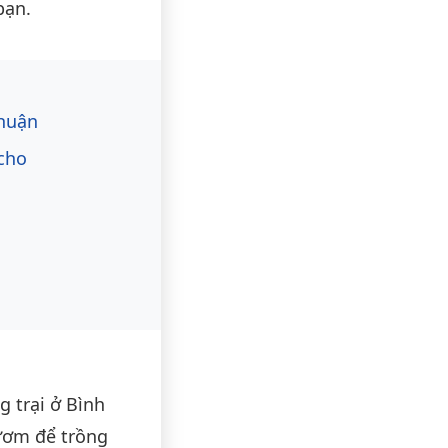
bạn.
Thuận
 cho
 trại ở Bình
ươm để trồng