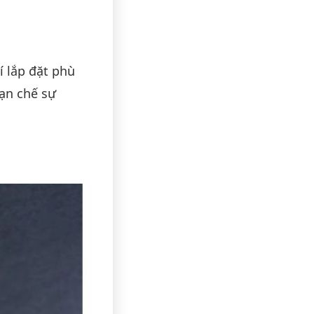
í lắp đặt phù
ạn chế sự