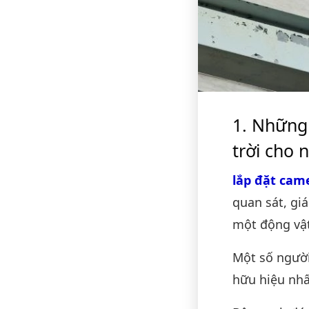
Những l
trời cho 
lắp đặt cam
quan sát, gi
một động vật
Một số người
hữu hiệu nhấ