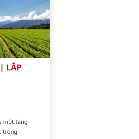
| LẮP
y một tăng
t trong