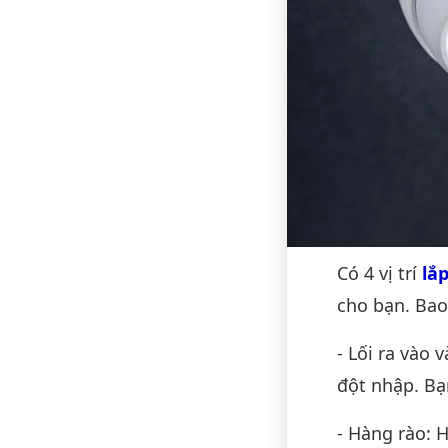
Có 4 vị trí
lắ
cho bạn. Ba
- Lối ra vào 
đột nhập. Bạ
- Hàng rào: 