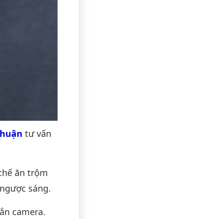
thuận
tư vấn
 chế ăn trộm
 ngược sáng.
gắn camera.