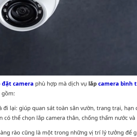
p đặt camera
phù hợp mà dịch vụ
lắp
camera bình 
o gồm:
và đi lại: giúp quan sát toàn sân vườn, trang trại, hạn
n có thể chọn lắp camera thân, chống thấm nước và
Hàng rào cũng là một trong những vị trí lý tưởng để 