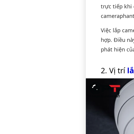
trực tiếp khi
cameraphanth
Việc lắp came
hợp. Điều nà
phát hiện củ
Vị trí
l