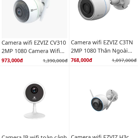
Camera wifi EZVIZ C3TN
Camera wifi EZVIZ CV310
2MP 1080 Thân Ngoài
2MP 1080 Camera Wifi
Trời CS-C3TN-A0-1H2WFL
ngoài trời 2 MegaPixel
Giá bán:
Giá bán:
768,000đ
Giá gốc:
973,000đ
Giá gốc:
1,097,000đ
1,390,000đ
Camera wifi EZVIZ H3c
Camera IP wifi toàn cảnh