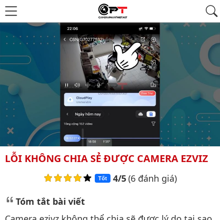
LỖI KHÔNG CHIA SẺ ĐƯỢC CAMERA EZVIZ
4/5
(6 đánh giá)
Tốt
Tóm tắt bài viết
Camera ezivz không thể chia sẽ được lý do tại sao