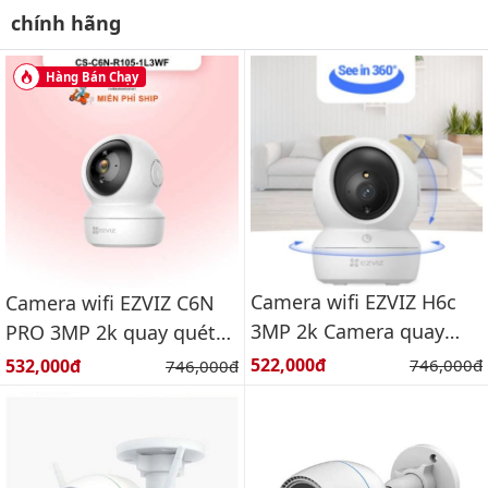
chính hãng
Hàng Bán Chạy
Camera wifi EZVIZ H6c
Camera wifi EZVIZ C6N
3MP 2k Camera quay
PRO 3MP 2k quay quét
quét wifi 3MP thông
wifi 3MP thông minh
Giá bán:
Giá bán:
522,000đ
Giá gốc:
532,000đ
Giá gốc:
746,000đ
746,000đ
minh