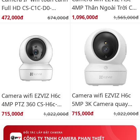
4MP Thân Ngoài Trời CS-
Full HD CS-C1C-D0-
H3c-R100-1J4WKFL
1D1WFR(C1C 720P) 1Mp
Giá bán:
Giá bán:
1,096,000đ
Giá gốc:
472,000đ
Giá gốc:
1,565,000đ
674,000đ
1/4" HD Progressive Scan
CMOS
Camera wifi EZVIZ H6c
Camera wifi EZVIZ H6c
5MP 3K Camera quay
4MP PTZ 360 CS-H6c-
quét wifi 5MP thông
R105-1J4WF
Giá bán:
Giá bán:
715,000đ
Giá gốc:
715,000đ
Giá gốc:
1,022,000đ
1,022,000đ
minh
ĐỐI TÁC LẮP ĐẶT CAMERA
CÔNG TY TNHH CAMERA PHAN THIẾT