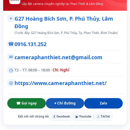
Lắp đặt camera chuyên nghiệp tại Phan Thiết & Lâm Đồng
⌖
G27 Hoàng Bích Sơn, P. Phú Thủy, Lâm
Đồng
(Trước đây: G27 Hoàng Bích Sơn, P. Phú Thủy, Tp. Phan Thiết, Bình Thuận)
0916.131.252
☎
cameraphanthiet.net@gmail.com
✉
◷
T2 – T7: 08:00 – 18:00 ·
CN: Nghỉ
https://www.cameraphanthiet.net/
◎
☎ Gọi ngay
⌖ Chỉ đường
Zalo
f
▶
♪
Kết nối với chúng tôi
Facebook
Youtube
TikTok