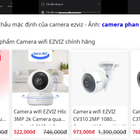
khẩu mặc định của camera ezviz - Ảnh:
camera phan 
phẩm Camera wifi EZVIZ chính hãng
Camera wifi EZVIZ H6c
Camera wifi EZVIZ
Cam
uay
3MP 2k Camera quay
CV310 2MP 1080
C3
g
quét wifi 3MP thông
Camera Wifi ngoài trời
Ngo
c:
Giá gốc:
Giá gốc:
00đ
Giá bán:
746,000đ
Giá bán:
1,390,000đ
Gi
522,000đ
973,000đ
76
minh
2 MegaPixel
A0