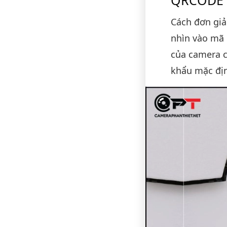
Cách đơn giả
nhìn vào mã 
của camera c
khẩu mặc địn