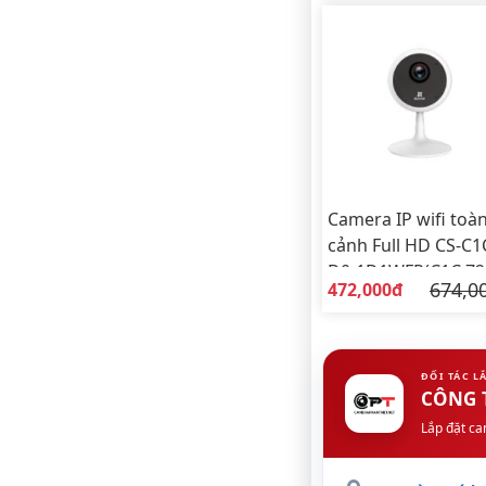
Camera IP wifi toà
cảnh Full HD CS-C1
D0-1D1WFR(C1C 72
Giá gố
Giá bán:
674,0
472,000đ
1Mp 1/4" HD
Progressive Scan
CMOS
ĐỐI TÁC L
CÔNG 
Lắp đặt ca