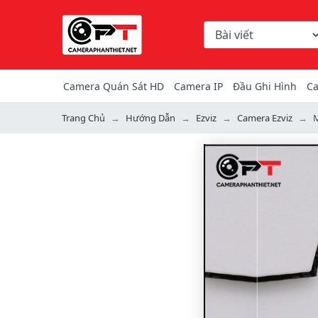
Chọn danh mục tìm ki
Từ khóa hoặc mã hàng
Camera Quán Sát HD
Camera IP
Đầu Ghi Hình
Ca
Trang Chủ
Hướng Dẫn
Ezviz
Camera Ezviz
M