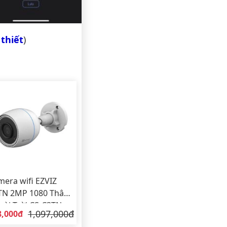
thiết
)
era wifi EZVIZ
TN 2MP 1080 Thân
ài Trời CS-C3TN-
Giá gốc:
á bán:
1,097,000đ
8,000đ
-1H2WFL