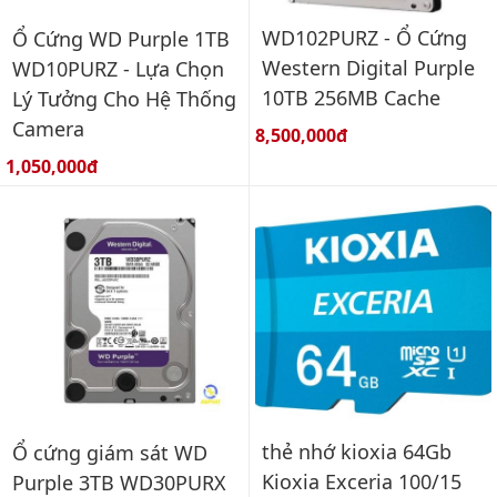
WD102PURZ - Ổ Cứng
Ổ Cứng WD Purple 1TB
Western Digital Purple
WD10PURZ - Lựa Chọn
10TB 256MB Cache
Lý Tưởng Cho Hệ Thống
Camera
Giá bán:
8,500,000đ
Giá bán:
1,050,000đ
thẻ nhớ kioxia 64Gb
Ổ cứng giám sát WD
Kioxia Exceria 100/15
Purple 3TB WD30PURX