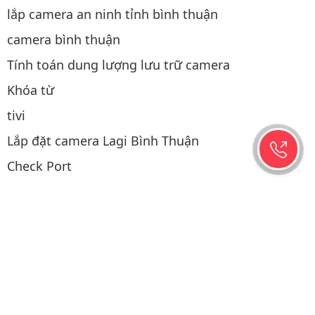
lắp camera an ninh tỉnh bình thuận
camera bình thuận
Tính toán dung lượng lưu trữ camera
Khóa từ
tivi
Lắp đặt camera Lagi Bình Thuận
Check Port
Thao tác mua hàng
Tạo mã qrcode miễn phí
Cách tính điện năng tiêu thụ của camera
Thiết bị mạng
Điện năng lượng mặt trời
Lắp camera hành trình ô tô tại Phan Thiết