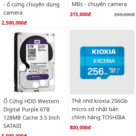
MBs - chuyên camera
- ổ cứng chuyên dụng
camera
Giá bán:
315,000đ
Giá gốc:
350,000đ
Giá bán:
2,500,000đ
Thẻ nhớ kioxia 256Gb
Ổ Cứng HDD Western
micro sd nhật bản
Digital Purple 6TB
chính hãng TOSHIBA
128MB Cache 3.5 Inch
SATAIII
Giá bán:
800,000đ
Giá bán: