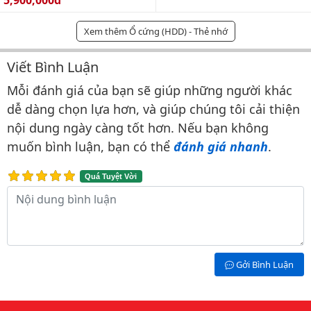
5,900,000đ
Xem thêm Ổ cứng (HDD) - Thẻ nhớ
Viết Bình Luận
Bình luận & Đánh giá
Mỗi đánh giá của bạn sẽ giúp những người khác
dễ dàng chọn lựa hơn, và giúp chúng tôi cải thiện
nội dung ngày càng tốt hơn. Nếu bạn không
muốn bình luận, bạn có thể
đánh giá nhanh
.
Quá Tuyệt Vời
Nội dung bình luận
Gởi Bình Luận