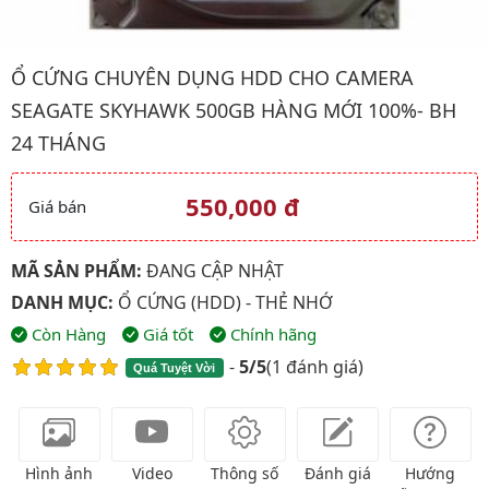
Hình ảnh đại diện của sản phẩm Ổ Cứng Chuyên Dụng HDD Cho
Ổ CỨNG CHUYÊN DỤNG HDD CHO CAMERA
SEAGATE SKYHAWK 500GB HÀNG MỚI 100%- BH
24 THÁNG
550,000 đ
Giá bán
Giá và khuyến mãi
MÃ SẢN PHẨM:
ĐANG CẬP NHẬT
DANH MỤC:
Ổ CỨNG (HDD) - THẺ NHỚ
Còn Hàng
Giá tốt
Chính hãng
-
5/5
(
1 đánh giá
)
Quá Tuyệt Vời
Hình ảnh
Video
Thông số
Đánh giá
Hướng