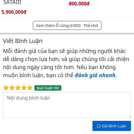
SATAIII
Giá bán:
800,000đ
Giá bán:
5,900,000đ
Xem thêm Ổ cứng (HDD) - Thẻ nhớ
Viết Bình Luận
Bình luận & Đánh giá
Mỗi đánh giá của bạn sẽ giúp những người khác
dễ dàng chọn lựa hơn, và giúp chúng tôi cải thiện
nội dung ngày càng tốt hơn. Nếu bạn không
muốn bình luận, bạn có thể
đánh giá nhanh
.
Quá Tuyệt Vời
Nội dung bình luận
Gởi Bình Luận