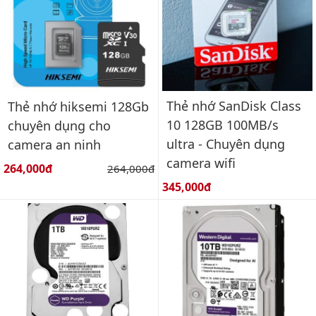
Thẻ nhớ SanDisk Class
Thẻ nhớ hiksemi 128Gb
10 128GB 100MB/s
chuyên dụng cho
ultra - Chuyên dụng
camera an ninh
camera wifi
Giá bán:
264,000đ
Giá gốc:
264,000đ
Giá bán:
345,000đ