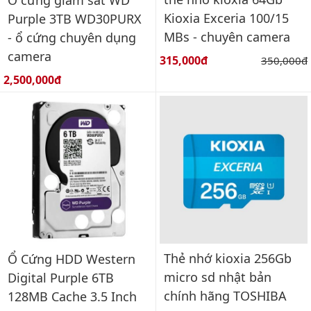
Ổ cứng giám sát WD
Kioxia Exceria 100/15
Purple 3TB WD30PURX
MBs - chuyên camera
- ổ cứng chuyên dụng
camera
Giá bán:
315,000đ
Giá gốc:
350,000đ
Giá bán:
2,500,000đ
Thẻ nhớ kioxia 256Gb
Ổ Cứng HDD Western
micro sd nhật bản
Digital Purple 6TB
chính hãng TOSHIBA
128MB Cache 3.5 Inch