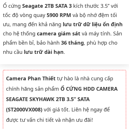
Mô tả chi tiết sản phẩm
Ổ cứng
Seagate 2TB SATA 3
kích thước 3.5’’ với
tốc độ vòng quay
5900 RPM
và bộ nhớ đệm tối
ưu, mang đến khả năng
lưu trữ dữ liệu ổn định
cho hệ thống
camera giám sát
và máy tính. Sản
phẩm bền bỉ, bảo hành
36 tháng
, phù hợp cho
nhu cầu
lưu trữ dài hạn
.
Camera Phan Thiết
tự hào là nhà cung cấp
chính hãng sản phẩm
Ổ CỨNG HDD CAMERA
SEAGATE SKYHAWK 2TB 3.5” SATA
(ST2000VX008)
với giá tốt. Liên hệ ngay để
được tư vấn chi tiết và nhận ưu đãi!