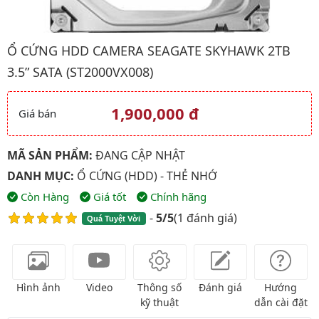
Hình ảnh đại diện của sản phẩm Ổ CỨNG HDD CAMERA SEAGATE
Ổ CỨNG HDD CAMERA SEAGATE SKYHAWK 2TB
3.5” SATA (ST2000VX008)
1,900,000 đ
Giá bán
Giá và khuyến mãi
MÃ SẢN PHẨM:
ĐANG CẬP NHẬT
DANH MỤC:
Ổ CỨNG (HDD) - THẺ NHỚ
Còn Hàng
Giá tốt
Chính hãng
-
5/5
(
1 đánh giá
)
Quá Tuyệt Vời
Hình ảnh
Video
Thông số
Đánh giá
Hướng
kỹ thuật
dẫn cài đặt