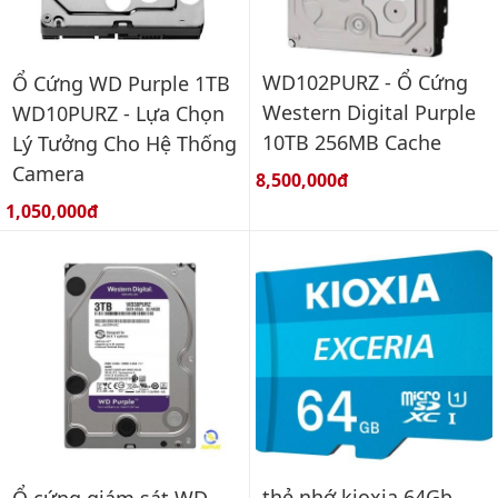
WD102PURZ - Ổ Cứng
Ổ Cứng WD Purple 1TB
Western Digital Purple
WD10PURZ - Lựa Chọn
10TB 256MB Cache
Lý Tưởng Cho Hệ Thống
Camera
Giá bán:
8,500,000đ
Giá bán:
1,050,000đ
thẻ nhớ kioxia 64Gb