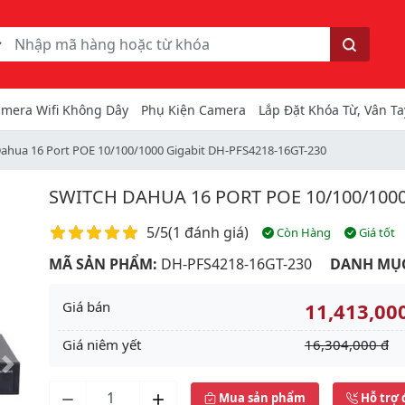
ếm
Tìm kiếm
mera Wifi Không Dây
Phụ Kiện Camera
Lắp Đặt Khóa Từ, Vân Ta
Dahua 16 Port POE 10/100/1000 Gigabit DH-PFS4218-16GT-230
SWITCH DAHUA 16 PORT POE 10/100/1000
Điểm đánh giá
5/5
(
1 đánh giá
)
Còn Hàng
Giá tốt
MÃ SẢN PHẨM:
DH-PFS4218-16GT-230
DANH MỤ
Giá bán
11,413,00
Giá niêm yết
16,304,000 đ
Next
Mua sản phẩm
Hỗ trợ 