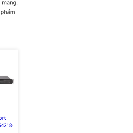
ị mạng.
n phẩm
ort
S4218-