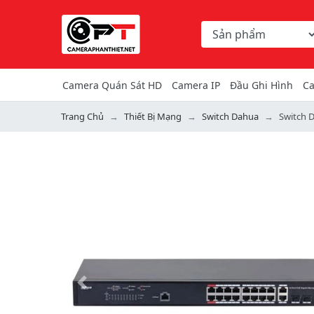
Chọn danh mục tìm ki
Từ khóa hoặc mã hàng
Camera Quán Sát HD
Camera IP
Đầu Ghi Hình
Ca
Trang Chủ
Thiết Bị Mạng
Switch Dahua
Switch 
Previous