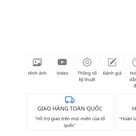
Hình ảnh
Video
Thông số
Đánh giá
Hư
kỹ thuật
dẫn
đ
GIAO HÀNG TOÀN QUỐC
H
"Hỗ trợ giao trên mọi miền của tổ
"Hoàn l
quốc"