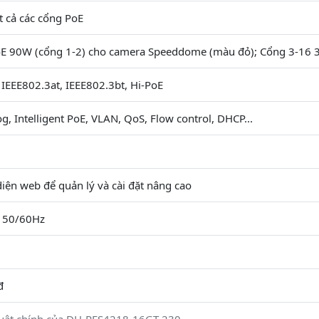
 cả các cổng PoE
oE 90W (cổng 1-2) cho camera Speeddome (màu đỏ); Cổng 3-16
 IEEE802.3at, IEEE802.3bt, Hi-PoE
, Intelligent PoE, VLAN, QoS, Flow control, DHCP...
diện web để quản lý và cài đặt nâng cao
 50/60Hz
đ