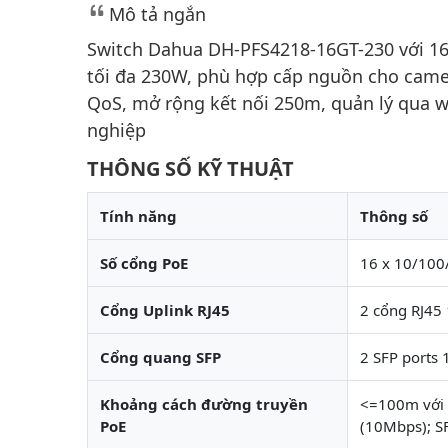
Mô tả ngắn
Switch Dahua DH-PFS4218-16GT-230 với 16 c
tối đa 230W, phù hợp cấp nguồn cho camer
QoS, mở rộng kết nối 250m, quản lý qua 
nghiệp
THÔNG SỐ KỸ THUẬT
Tính năng
Thông số
Số cổng PoE
16 x 10/100
Cổng Uplink RJ45
2 cổng RJ45
Cổng quang SFP
2 SFP ports
Khoảng cách đường truyền
<=100m với 
PoE
(10Mbps); 