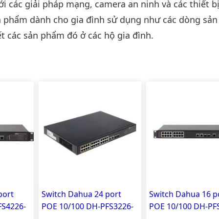
i các giải pháp mạng, camera an ninh và các thiết b
ản phẩm dành cho gia đình sử dụng như các dòng sả
t các sản phẩm đó ở các hộ gia đình.
port
Switch Dahua 24 port
Switch Dahua 16 p
FS4226-
POE 10/100 DH-PFS3226-
POE 10/100 DH-PF
24ET-240
16ET-190