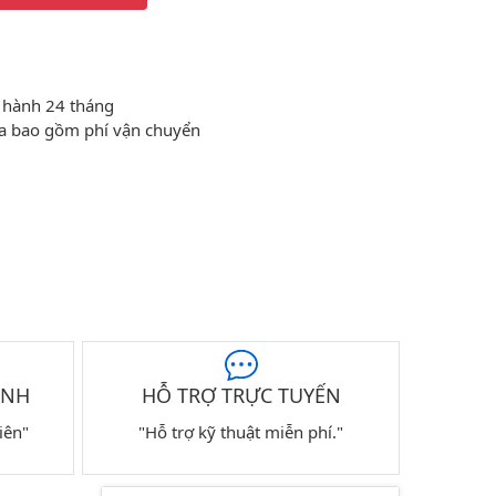
 hành 24 tháng
a bao gồm phí vận chuyển
ÀNH
HỖ TRỢ TRỰC TUYẾN
iên"
"Hỗ trợ kỹ thuật miễn phí."