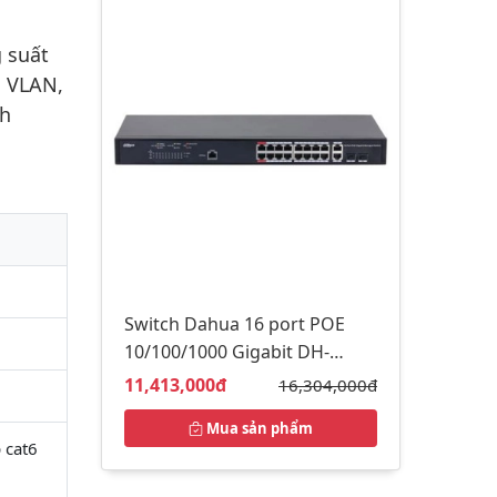
g suất
, VLAN,
nh
Switch Dahua 16 port POE
10/100/1000 Gigabit DH-
PFS4218-16GT-230
Giá bán:
11,413,000đ
Giá gốc:
16,304,000đ
Mua sản phẩm
 cat6