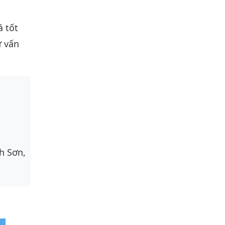
á tốt
ư vấn
h Sơn,