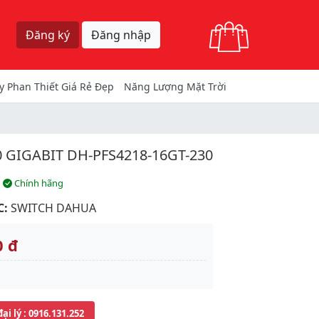
Giỏ hàng
Đăng ký
Đăng nhập
y Phan Thiết Giá Rẻ Đẹp
Năng Lượng Mặt Trời
 GIGABIT DH-PFS4218-16GT-230
Chính hãng
C:
SWITCH DAHUA
0 đ
đại lý
: 0916.131.252