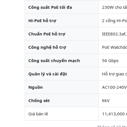
Công suất PoE tối đa
230W cho tất
Hi-PoE hỗ trợ
2 cổng Hi-P
Chuẩn PoE hỗ trợ
IEEE802.3af,
Công nghệ hỗ trợ
PoE Watchdog
Công suất chuyển mạch
56 Gbps
Quản lý và cài đặt
Hỗ trợ giao 
Nguồn
AC100-240V
Chống sét
6kV
Giá bán lẻ
11,413,000 