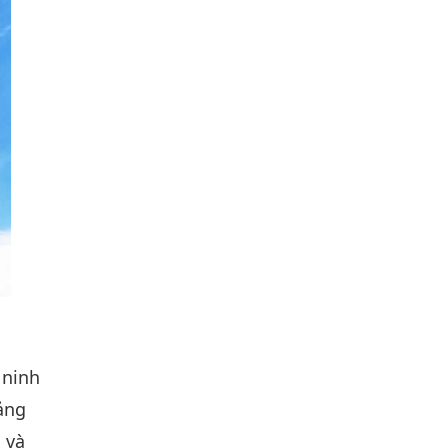
 ninh
ảng
 và