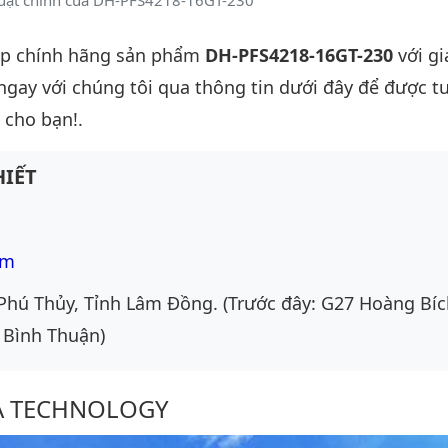
huật chính của DH-PFS4218-16GT-230
ấp chính hãng sản phẩm
DH-PFS4218-16GT-230
với gi
 ngay với chúng tôi qua thông tin dưới đây để được t
 cho bạn!.
IẾT
om
Phú Thủy, Tỉnh Lâm Đồng. (Trước đây: G27 Hoàng Bíc
 Bình Thuận)
UA TECHNOLOGY