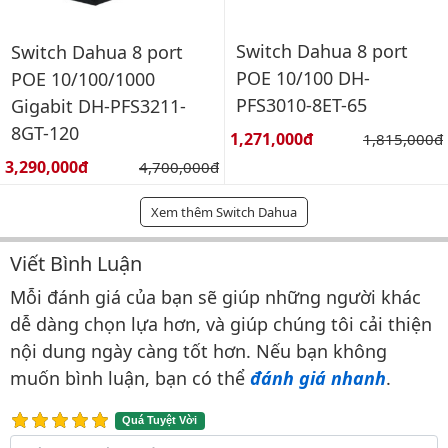
Switch Dahua 8 port
Switch Dahua 8 port
POE 10/100 DH-
POE 10/100/1000
PFS3010-8ET-65
Gigabit DH-PFS3211-
8GT-120
Giá bán:
1,271,000đ
Giá gốc:
1,815,000đ
Giá bán:
3,290,000đ
Giá gốc:
4,700,000đ
Xem thêm Switch Dahua
Viết Bình Luận
Bình luận & Đánh giá
Mỗi đánh giá của bạn sẽ giúp những người khác
dễ dàng chọn lựa hơn, và giúp chúng tôi cải thiện
nội dung ngày càng tốt hơn. Nếu bạn không
muốn bình luận, bạn có thể
đánh giá nhanh
.
Quá Tuyệt Vời
Nội dung bình luận