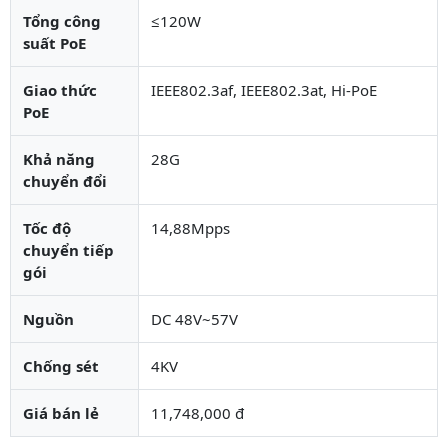
Tổng công
≤120W
suất PoE
Giao thức
IEEE802.3af, IEEE802.3at, Hi-PoE
PoE
Khả năng
28G
chuyển đổi
Tốc độ
14,88Mpps
chuyển tiếp
gói
Nguồn
DC 48V~57V
Chống sét
4KV
Giá bán lẻ
11,748,000 đ