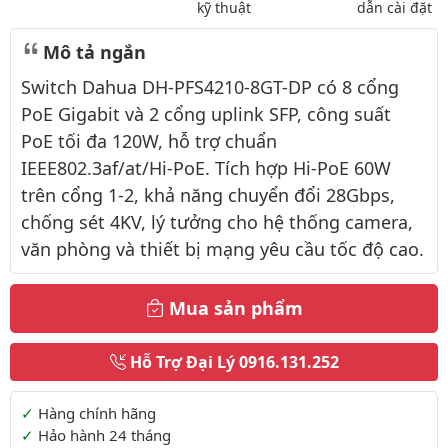
kỹ thuật
dẫn cài đặt
Mô tả ngắn
Switch Dahua DH-PFS4210-8GT-DP có 8 cổng
PoE Gigabit và 2 cổng uplink SFP, công suất
PoE tối đa 120W, hỗ trợ chuẩn
IEEE802.3af/at/Hi-PoE. Tích hợp Hi-PoE 60W
trên cổng 1-2, khả năng chuyển đổi 28Gbps,
chống sét 4KV, lý tưởng cho hệ thống camera,
văn phòng và thiết bị mạng yêu cầu tốc độ cao.
Mua sản phẩm
Hỗ Trợ Đại Lý
0916.131.252
Thông tin thêm
Hàng chính hãng
Hảo hành 24 tháng