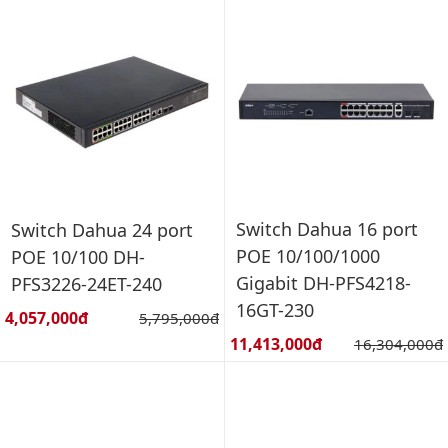
Switch Dahua 16 port
Switch Dahua 24 port
POE 10/100/1000
POE 10/100 DH-
Gigabit DH-PFS4218-
PFS3226-24ET-240
16GT-230
Giá bán:
4,057,000đ
Giá gốc:
5,795,000đ
Giá bán:
11,413,000đ
Giá gốc:
16,304,000đ