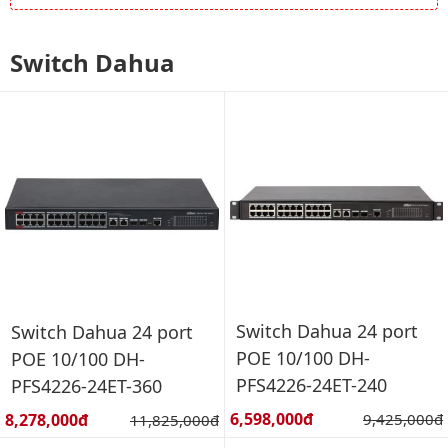
Switch Dahua
Switch Dahua 24 port
Switch Dahua 24 port
POE 10/100 DH-
POE 10/100 DH-
PFS4226-24ET-240
PFS4226-24ET-360
Giá bán:
Giá bán:
6,598,000đ
Giá gốc:
8,278,000đ
Giá gốc:
9,425,000đ
11,825,000đ