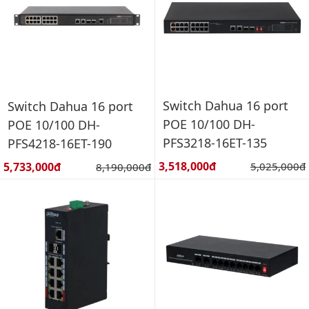
Switch Dahua 16 port
Switch Dahua 16 port
POE 10/100 DH-
POE 10/100 DH-
PFS3218-16ET-135
PFS4218-16ET-190
Giá bán:
Giá bán:
3,518,000đ
Giá gốc:
5,733,000đ
Giá gốc:
5,025,000đ
8,190,000đ