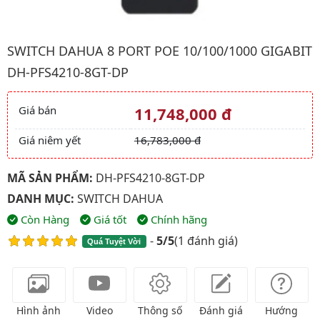
Hình ảnh đại diện của sản phẩm Switch Dahua 8 port POE 10/1
SWITCH DAHUA 8 PORT POE 10/100/1000 GIGABIT
DH-PFS4210-8GT-DP
Giá bán
11,748,000 đ
Giá và khuyến mãi
Giá niêm yết
16,783,000 đ
MÃ SẢN PHẨM:
DH-PFS4210-8GT-DP
DANH MỤC:
SWITCH DAHUA
Còn Hàng
Giá tốt
Chính hãng
-
5/5
(
1 đánh giá
)
Quá Tuyệt Vời
Hình ảnh
Video
Thông số
Đánh giá
Hướng