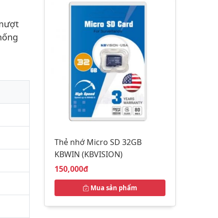
 mượt
thống
Thẻ nhớ Micro SD 32GB
KBWIN (KBVISION)
Giá bán:
150,000đ
Mua sản phẩm