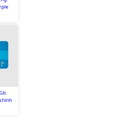
rple
6Gb
 chính