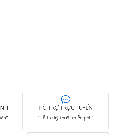
ÀNH
HỖ TRỢ TRỰC TUYẾN
iên"
"Hỗ trợ kỹ thuật miễn phí."