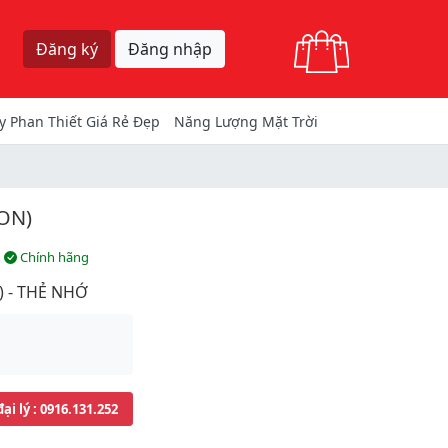
Giỏ hàng
Đăng ký
Đăng nhập
y Phan Thiết Giá Rẻ Đẹp
Năng Lượng Mặt Trời
ION)
Chính hãng
 - THẺ NHỚ
đại lý
: 0916.131.252