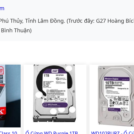
om
Phú Thủy, Tỉnh Lâm Đồng. (Trước đây: G27 Hoàng Bíc
 Bình Thuận)
Class 10
Ổ Cứng WD Purple 1TB
WD102PURZ - Ổ C