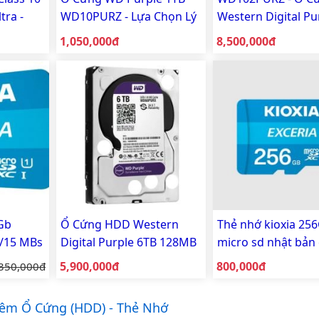
tra -
WD10PURZ - Lựa Chọn Lý
Western Digital Pu
ra wifi
Tưởng Cho Hệ Thống
10TB 256MB Cache
Giá bán:
Giá bán:
1,050,000đ
8,500,000đ
Camera
4Gb
Ổ Cứng HDD Western
Thẻ nhớ kioxia 25
0/15 MBs
Digital Purple 6TB 128MB
micro sd nhật bản
Cache 3.5 Inch SATAIII
hãng TOSHIBA
Giá bán:
Giá bán:
Giá gốc:
5,900,000đ
800,000đ
350,000đ
êm Ổ Cứng (HDD) - Thẻ Nhớ