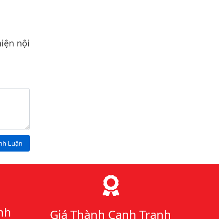
iện nội
ình Luận
nh
Giá Thành Cạnh Tranh