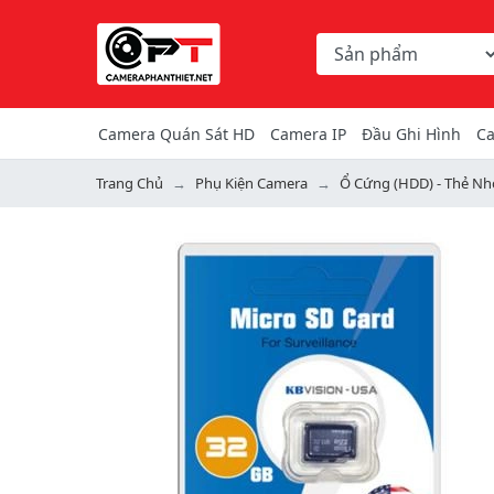
Chọn danh mục tìm ki
Từ khóa hoặc mã hàng
Camera Quán Sát HD
Camera IP
Đầu Ghi Hình
Ca
Trang Chủ
Phụ Kiện Camera
Ổ Cứng (HDD) - Thẻ Nh
Previous