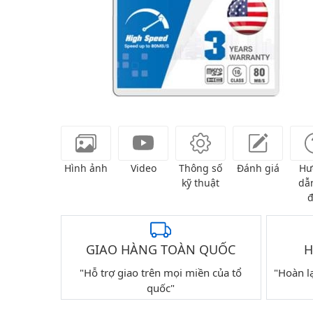
Hình ảnh
Video
Thông số
Đánh giá
Hư
kỹ thuật
dẫn
đ
GIAO HÀNG TOÀN QUỐC
H
"Hỗ trợ giao trên mọi miền của tổ
"Hoàn l
quốc"