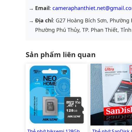
Email
:
cameraphanthiet.net@gmail.c
Địa chỉ
: G27 Hoàng Bích Sơn, Phường 
Phường Phú Thủy, TP. Phan Thiết, Tỉnh
Sản phẩm liên quan
Thẻ nhớ hiksemi 128Gb
Thẻ nhớ SanDisk 