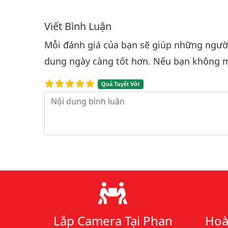
Viết Bình Luận
Bình luận & Đánh giá
Mỗi đánh giá của bạn sẽ giúp những người 
dung ngày càng tốt hơn. Nếu bạn không m
Quá Tuyệt Vời
Nội dung bình luận
Lý do chọn chúng tôi
Lắp Camera Tại Phan
Hoà