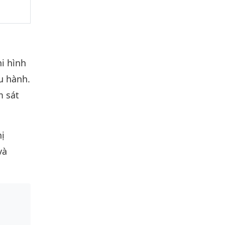
i hình
ều hành.
m sát
hị
và