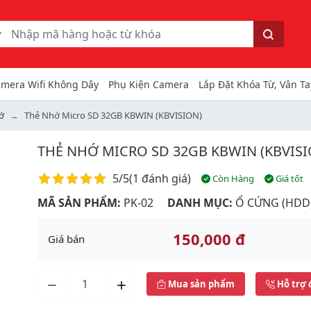
ếm
Tìm kiếm
mera Wifi Không Dây
Phụ Kiện Camera
Lắp Đặt Khóa Từ, Vân Ta
ớ
Thẻ Nhớ Micro SD 32GB KBWIN (KBVISION)
THẺ NHỚ MICRO SD 32GB KBWIN (KBVIS
Điểm đánh giá
5/5
(
1 đánh giá
)
Còn Hàng
Giá tốt
MÃ SẢN PHẨM:
PK-02
DANH MỤC:
Ổ CỨNG (HDD)
150,000 đ
Giá bán
Mua sản phẩm
Hỗ trợ 
Next