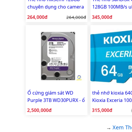
chuyên dụng cho camera
128GB 100MB/s ul
an ninh
Chuyên dụng came
Giá bán:
Giá bán:
264,000đ
Giá gốc:
345,000đ
264,000đ
Ổ cứng giám sát WD
thẻ nhớ kioxia 6
Purple 3TB WD30PURX - ổ
Kioxia Exceria 10
cứng chuyên dụng
- chuyên camera
Giá bán:
Giá bán:
2,500,000đ
315,000đ
camera
Xem Th