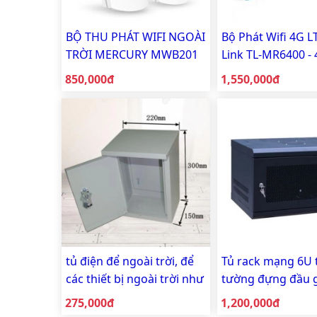
BỘ THU PHÁT WIFI NGOÀI
Bộ Phát Wifi 4G L
TRỜI MERCURY MWB201
Link TL-MR6400 - 
Chuyên Camera
LAN - Hàng Chính
Giá bán:
Giá bán:
850,000đ
1,550,000đ
tủ điện để ngoài trời, để
Tủ rack mạng 6U 
các thiết bị ngoài trời như
tường đựng đầu 
ổ cấm điện lắp trên trụ
camera hoặc thiết
Giá bán:
Giá bán:
275,000đ
1,200,000đ
camera
mạng