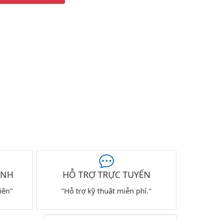
ÀNH
HỖ TRỢ TRỰC TUYẾN
iên"
"Hỗ trợ kỹ thuật miễn phí."