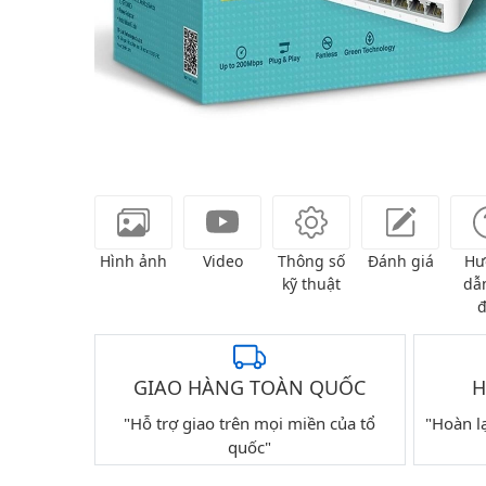
Hình ảnh
Video
Thông số
Đánh giá
Hư
kỹ thuật
dẫn
đ
GIAO HÀNG TOÀN QUỐC
H
"Hỗ trợ giao trên mọi miền của tổ
"Hoàn l
quốc"