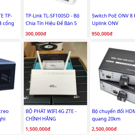
TE TP-
TP-Link TL-SF1005D - Bộ
Switch PoE ONV 8 P
4 cổng
Chia Tín Hiệu Để Bàn 5
Uplink ONV
 Hãng
cổng 10/100Mbps - Hàng
Giá bán:
Giá bán:
300,000đ
950,000đ
Chính Hãng
treo
BỘ PHÁT WIFI 4G ZTE -
Bộ chuyển đổi HD
ghi
CHÍNH HÃNG
quang 20km
 bị
Giá bán:
Giá bán:
1,500,000đ
2,500,000đ