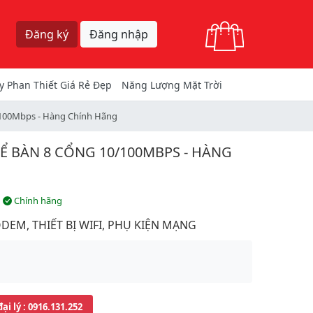
Giỏ hàng
Đăng ký
Đăng nhập
y Phan Thiết Giá Rẻ Đẹp
Năng Lượng Mặt Trời
0/100Mbps - Hàng Chính Hãng
 ĐỂ BÀN 8 CỔNG 10/100MBPS - HÀNG
Chính hãng
DEM, THIẾT BỊ WIFI, PHỤ KIỆN MẠNG
đại lý
: 0916.131.252