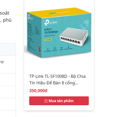
 soát
g, phù
rợ
TP-Link TL-SF1008D - Bộ Chia
Tín Hiệu Để Bàn 8 cổng
10/100Mbps - Hàng Chính
Giá bán:
350,000đ
Hãng
Mua sản phẩm