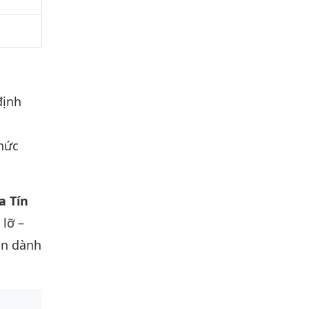
định
phức
a Tín
 lỡ –
ẫn dành