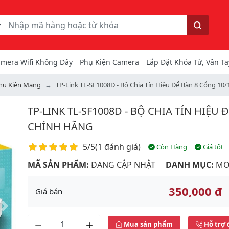
ếm
Tìm kiếm
mera Wifi Không Dây
Phụ Kiện Camera
Lắp Đặt Khóa Từ, Vân Ta
Phụ Kiện Mạng
TP-Link TL-SF1008D - Bộ Chia Tín Hiệu Để Bàn 8 Cổng 1
TP-LINK TL-SF1008D - BỘ CHIA TÍN HIỆU
CHÍNH HÃNG
Điểm đánh giá
5/5
(
1 đánh giá
)
Còn Hàng
Giá tốt
MÃ SẢN PHẨM:
ĐANG CẬP NHẬT
DANH MỤC:
MO
350,000 đ
Giá bán
Next
Mua sản phẩm
Hỗ trợ 