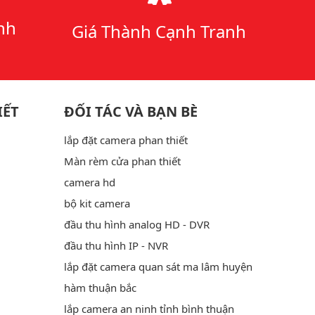
nh
Giá Thành Cạnh Tranh
IẾT
ĐỐI TÁC VÀ BẠN BÈ
lắp đặt camera phan thiết
Màn rèm cửa phan thiết
camera hd
bộ kit camera
đầu thu hình analog HD - DVR
đầu thu hình IP - NVR
lắp đặt camera quan sát ma lâm huyện
hàm thuận bắc
lắp camera an ninh tỉnh bình thuận