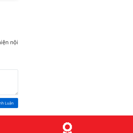
iện nội
ình Luận