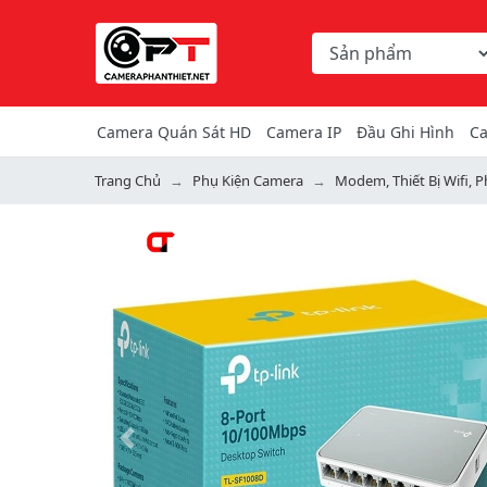
Chọn danh mục tìm ki
Từ khóa hoặc mã hàng
Camera Quán Sát HD
Camera IP
Đầu Ghi Hình
Ca
Trang Chủ
Phụ Kiện Camera
Modem, Thiết Bị Wifi, 
Previous