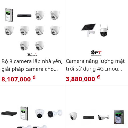
Camera năng lượng mặt
Bộ 8 camera lắp nhà yến,
trời sử dụng 4G Imou
giải pháp camera cho
S21FTP kết hợp bộ pin
nhà yến
đ
đ
3,880,000
8,107,000
40W-20AH