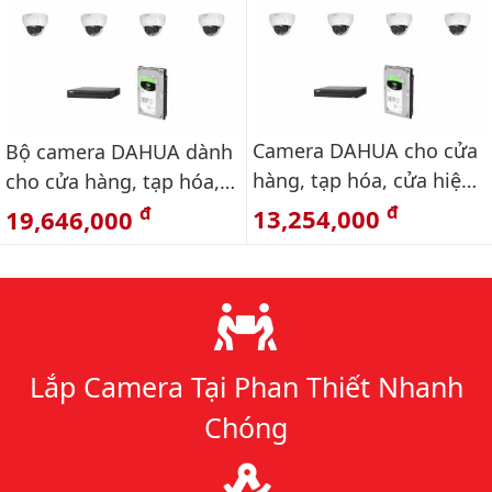
Camera DAHUA cho cửa
Bộ camera DAHUA dành
hàng, tạp hóa, cửa hiệu
cho cửa hàng, tạp hóa,
FULL HD 8 kênh - gói căn
công ty vừa và nhỏ
đ
đ
13,254,000
19,646,000
bản
Lý do chọn chúng tôi
Lắp Camera Tại Phan Thiết Nhanh
Chóng