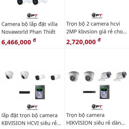
Trọn bộ 2 camera hcvi
Camera bộ lắp đặt villa
2MP kbvsion giá rẻ cho
Novaworld Phan Thiết
gia đình ổ cứng 500Gb
đ
đ
2,720,000
6,466,000
Trọn bộ camera
lắp đặt trọn bộ camera
HIKVISION siêu rẻ dành
KBVISION HCVI siêu rẻ