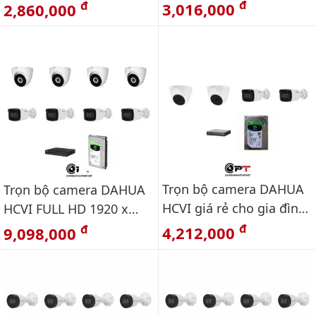
cho gia đình
dành cho gia đình 4
đ
đ
3,016,000
2,860,000
kênh
Trọn bộ camera DAHUA
Trọn bộ camera DAHUA
HCVI giá rẻ cho gia đình
HCVI FULL HD 1920 x
FULL HD 4 kênh
1080 cho gia đình giá rẻ
đ
đ
4,212,000
9,098,000
8 kênh