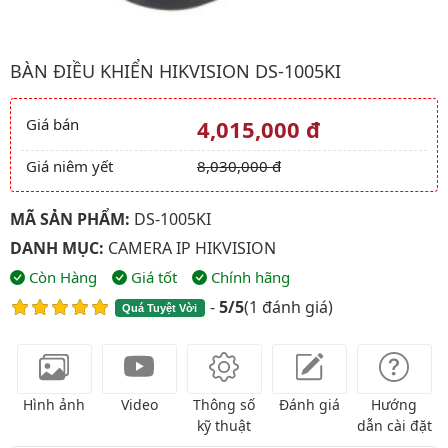
Hình ảnh đại diện của sản phẩm Bàn điều khiển HIKVISION DS-1
BÀN ĐIỀU KHIỂN HIKVISION DS-1005KI
Giá bán
4,015,000 đ
Giá và khuyến mãi
Giá niêm yết
8,030,000 đ
MÃ SẢN PHẨM:
DS-1005KI
DANH MỤC:
CAMERA IP HIKVISION
Còn Hàng
Giá tốt
Chính hãng
-
5/5
(
1 đánh giá
)
Quá Tuyệt Vời
Hình ảnh
Video
Thông số
Đánh giá
Hướng
kỹ thuật
dẫn cài đặt