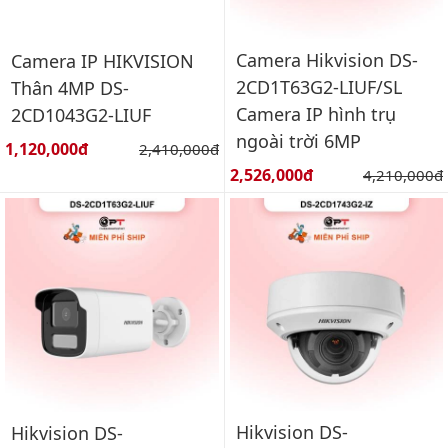
Camera Hikvision DS-
Camera IP HIKVISION
2CD1T63G2-LIUF/SL
Thân 4MP DS-
Camera IP hình trụ
2CD1043G2-LIUF
ngoài trời 6MP
Giá bán:
1,120,000đ
Giá gốc:
2,410,000đ
Giá bán:
2,526,000đ
Giá gốc:
4,210,000đ
Hikvision DS-
Hikvision DS-