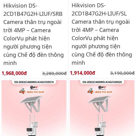
Hikvision DS-
Hikvision DS-
2CD1B47G2H-LIUF/SL
2CD1B47G2H-LIUF/SRB
Camera thân trụ ngoài
Camera thân trụ ngoài
trời 4MP – Camera
trời 4MP – Camera
ColorVu phát hiện
ColorVu phát hiện
người phương tiện
người phương tiện
cùng Chế độ đèn thông
cùng Chế độ đèn thông
minh
minh
Giá bán:
Giá bán:
1,914,000đ
Giá gốc:
1,968,000đ
Giá gốc:
3,190,000đ
3,280,000đ