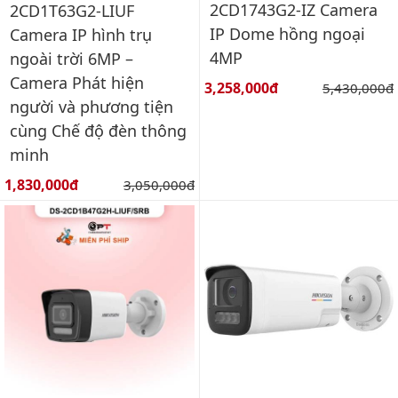
2CD1743G2-IZ Camera
2CD1T63G2-LIUF
IP Dome hồng ngoại
Camera IP hình trụ
4MP
ngoài trời 6MP –
Camera Phát hiện
Giá bán:
3,258,000đ
Giá gốc:
5,430,000đ
người và phương tiện
cùng Chế độ đèn thông
minh
Giá bán:
1,830,000đ
Giá gốc:
3,050,000đ