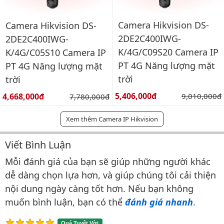
Camera Hikvision DS-
Camera Hikvision DS-
2DE2C400IWG-
2DE2C400IWG-
K/4G/C09S20 Camera IP
K/4G/C05S10 Camera IP
PT 4G Năng lượng mặt
PT 4G Năng lượng mặt
trời
trời
Giá bán:
Giá bán:
5,406,000đ
Giá gốc:
4,668,000đ
Giá gốc:
9,010,000đ
7,780,000đ
Xem thêm Camera IP Hikvision
Viết Bình Luận
Bình luận & Đánh giá
Mỗi đánh giá của bạn sẽ giúp những người khác
dễ dàng chọn lựa hơn, và giúp chúng tôi cải thiện
nội dung ngày càng tốt hơn. Nếu bạn không
muốn bình luận, bạn có thể
đánh giá nhanh
.
Quá Tuyệt Vời