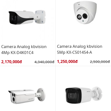
Camera Analog kbvision
Camera Analog kbvision
5Mp KX-C5014S4-A
4Mp KX-D4K01C4
Giá bán:
Giá bán:
1,250,000đ
Giá gốc:
2,170,000đ
Giá gốc:
2,500,000đ
4,340,000đ