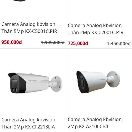
Camera Analog kbvision
Camera Analog kbvision
Thân 5Mp KX-C5001C.PIR
Thân 2Mp KX-C2001C.PIR
Giá bán:
950,000đ
Giá gốc:
1,900,000đ
Giá bán:
725,000đ
Giá gốc:
1,450,000đ
Camera Analog kbvision
Camera Analog kbvision
2Mp KX-A2100CB4
Thân 2Mp KX-CF2213L-A