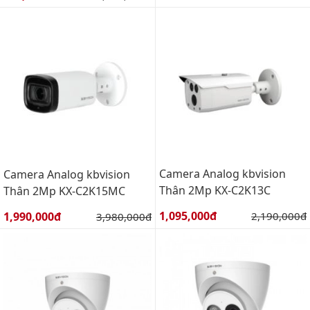
Camera Analog kbvision
Camera Analog kbvision
Thân 2Mp KX-C2K13C
Thân 2Mp KX-C2K15MC
Giá bán:
Giá bán:
1,095,000đ
Giá gốc:
1,990,000đ
Giá gốc:
2,190,000đ
3,980,000đ