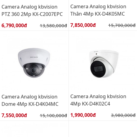
Camera Analog kbvision
Camera Analog kbvision
Thân 4Mp KX-D4K05MC
PTZ 360 2Mp KX-C2007EPC
Giá bán:
Giá bán:
7,850,000đ
Giá gốc:
6,790,000đ
Giá gốc:
15,700,000đ
13,580,000đ
Camera Analog kbvision
Camera Analog kbvision
4Mp KX-D4K02C4
Dome 4Mp KX-D4K04MC
Giá bán:
Giá bán:
1,990,000đ
Giá gốc:
7,550,000đ
Giá gốc:
3,980,000đ
15,100,000đ