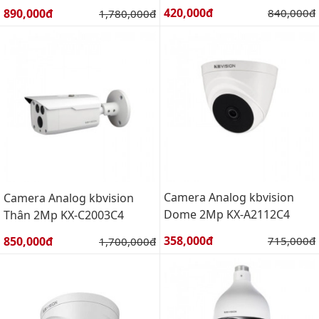
Giá bán:
Giá bán:
420,000đ
Giá gốc:
890,000đ
Giá gốc:
840,000đ
1,780,000đ
Camera Analog kbvision
Camera Analog kbvision
Dome 2Mp KX-A2112C4
Thân 2Mp KX-C2003C4
Giá bán:
Giá bán:
358,000đ
Giá gốc:
850,000đ
Giá gốc:
715,000đ
1,700,000đ