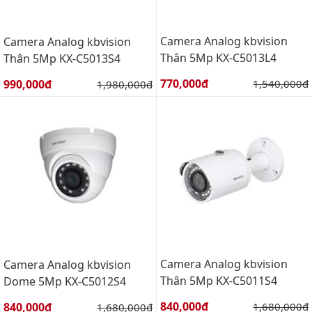
Camera Analog kbvision
Camera Analog kbvision
Thân 5Mp KX-C5013L4
Thân 5Mp KX-C5013S4
Giá bán:
Giá bán:
770,000đ
Giá gốc:
990,000đ
Giá gốc:
1,540,000đ
1,980,000đ
Camera Analog kbvision
Camera Analog kbvision
Thân 5Mp KX-C5011S4
Dome 5Mp KX-C5012S4
Giá bán:
Giá bán:
840,000đ
Giá gốc:
840,000đ
Giá gốc:
1,680,000đ
1,680,000đ