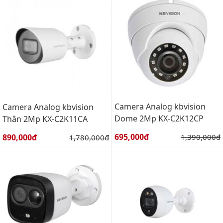
Camera Analog kbvision
Camera Analog kbvision
Dome 2Mp KX-C2K12CP
Thân 2Mp KX-C2K11CA
Giá bán:
Giá bán:
695,000đ
Giá gốc:
890,000đ
Giá gốc:
1,390,000đ
1,780,000đ