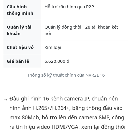
Cấu hình
Hỗ trợ cấu hình qua P2P
thông minh
Quản lý tài
Quản lý đồng thời 128 tài khoản kết
khoản
nối
Chất liệu vỏ
Kim loại
Giá bán lẻ
6,620,000 đ
Thông số kỹ thuật chính của NVR2B16
Mô tả chi tiết sản phẩm
Đầu ghi hình 16 kênh camera IP, chuẩn nén
hình ảnh H.265+/H.264+, băng thông đầu vào
max 80Mpb, hỗ trợ lên đến camera 8MP, cổng
ra tín hiệu video HDMI/VGA, xem lại đồng thời