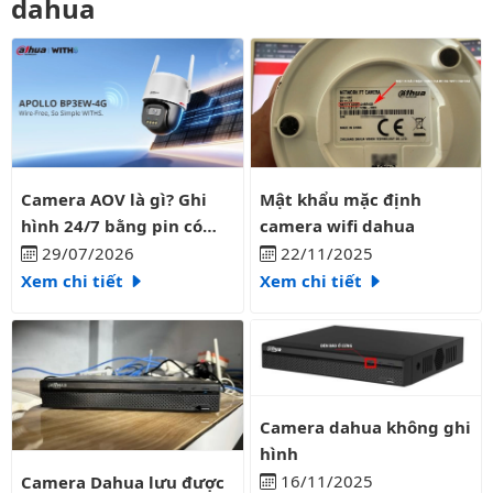
dahua
Camera AOV là gì? Ghi hình 24/7 bằng pin có liên tục?
Mật khẩu mặc định camera wifi
Camera AOV là gì? Ghi
Mật khẩu mặc định
hình 24/7 bằng pin có
camera wifi dahua
liên tục?
29/07/2026
22/11/2025
Xem chi tiết
Xem chi tiết
Camera dahua không ghi hình
Camera dahua không ghi
hình
Camera Dahua lưu được bao nhiêu ngày
16/11/2025
Camera Dahua lưu được