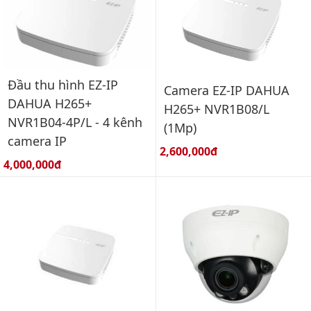
Đầu thu hình EZ-IP
Camera EZ-IP DAHUA
DAHUA H265+
H265+ NVR1B08/L
NVR1B04-4P/L - 4 kênh
(1Mp)
camera IP
Giá bán:
2,600,000đ
Giá bán:
4,000,000đ