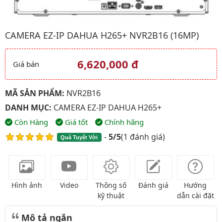
Hình ảnh đại diện của sản phẩm Camera EZ-IP DAHUA H265+ 
CAMERA EZ-IP DAHUA H265+ NVR2B16 (16MP)
6,620,000 đ
Giá bán
Giá và khuyến mãi
MÃ SẢN PHẨM:
NVR2B16
DANH MỤC:
CAMERA EZ-IP DAHUA H265+
Còn Hàng
Giá tốt
Chính hãng
-
5/5
(
1 đánh giá
)
Quá Tuyệt Vời
Hình ảnh
Video
Thông số
Đánh giá
Hướng
kỹ thuật
dẫn cài đặt
Mô tả ngắn