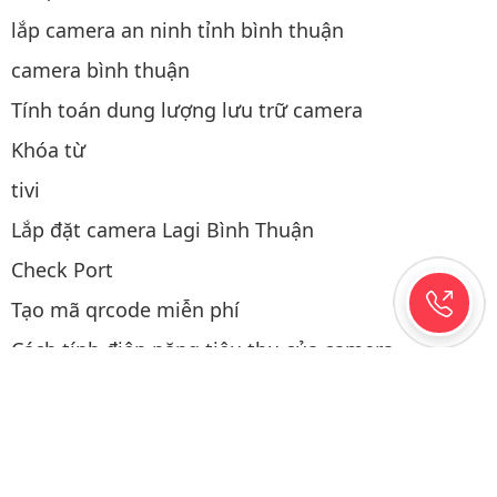
lắp camera an ninh tỉnh bình thuận
camera bình thuận
Tính toán dung lượng lưu trữ camera
Khóa từ
tivi
Lắp đặt camera Lagi Bình Thuận
Check Port
Tạo mã qrcode miễn phí
Cách tính điện năng tiêu thụ của camera
Thao tác mua hàng
Thiết bị mạng
Điện năng lượng mặt trời
Lắp camera hành trình ô tô tại Phan Thiết