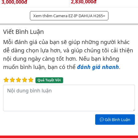
Giá bán:
Giá bán:
2,830,000đ
3,000,000đ
Xem thêm Camera EZ-IP DAHUA H265+
Viết Bình Luận
Bình luận & Đánh giá
Mỗi đánh giá của bạn sẽ giúp những người khác
dễ dàng chọn lựa hơn, và giúp chúng tôi cải thiện
nội dung ngày càng tốt hơn. Nếu bạn không
muốn bình luận, bạn có thể
đánh giá nhanh
.
Quá Tuyệt Vời
Nội dung bình luận
Gởi Bình Luận