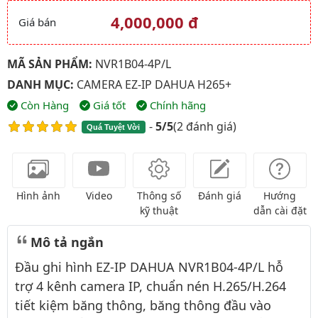
4,000,000 đ
Giá bán
Giá và khuyến mãi
MÃ SẢN PHẨM:
NVR1B04-4P/L
DANH MỤC:
CAMERA EZ-IP DAHUA H265+
Còn Hàng
Giá tốt
Chính hãng
-
5/5
(
2 đánh giá
)
Quá Tuyệt Vời
Hình ảnh
Video
Thông số
Đánh giá
Hướng
kỹ thuật
dẫn cài đặt
Mô tả ngắn
Đầu ghi hình EZ-IP DAHUA NVR1B04-4P/L hỗ
trợ 4 kênh camera IP, chuẩn nén H.265/H.264
tiết kiệm băng thông, băng thông đầu vào