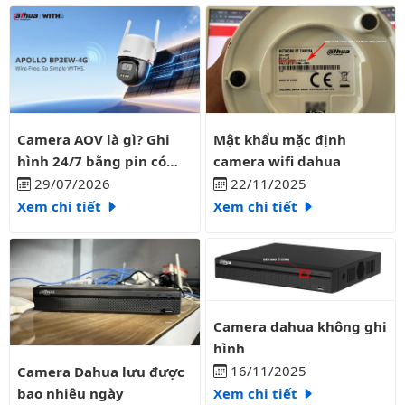
Camera AOV là gì? Ghi hình 24/7 bằng pin có liên tục?
Mật khẩu mặc định camera wifi
Camera AOV là gì? Ghi
Mật khẩu mặc định
hình 24/7 bằng pin có
camera wifi dahua
liên tục?
29/07/2026
22/11/2025
Xem chi tiết
Xem chi tiết
Camera dahua không ghi hình
Camera dahua không ghi
hình
Camera Dahua lưu được bao nhiêu ngày
16/11/2025
Camera Dahua lưu được
bao nhiêu ngày
Xem chi tiết