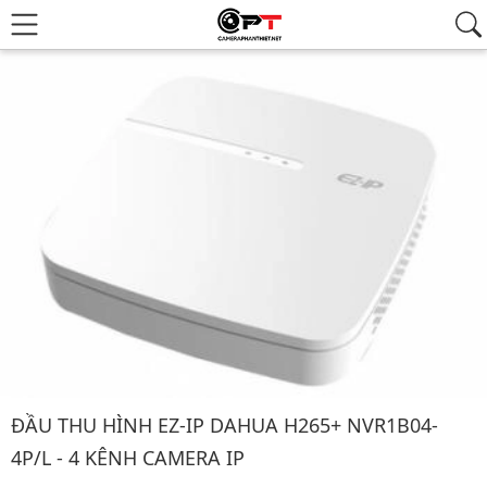
Hình ảnh đại diện của sản phẩm Đầu thu hình EZ-IP DAHUA H26
ĐẦU THU HÌNH EZ-IP DAHUA H265+ NVR1B04-
4P/L - 4 KÊNH CAMERA IP