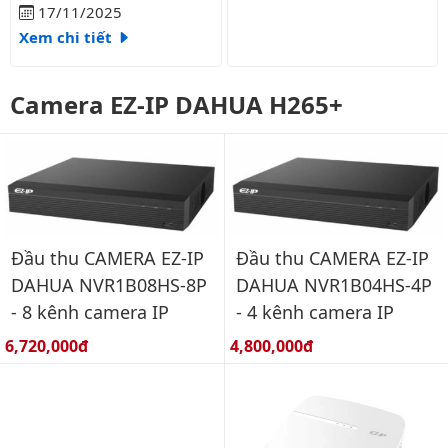
17/11/2025
Xem chi tiết
Camera EZ-IP DAHUA H265+
Đầu thu CAMERA EZ-IP
Đầu thu CAMERA EZ-IP
DAHUA NVR1B04HS-4P
DAHUA NVR1B08HS-8P
- 4 kênh camera IP
- 8 kênh camera IP
Giá bán:
Giá bán:
4,800,000đ
6,720,000đ