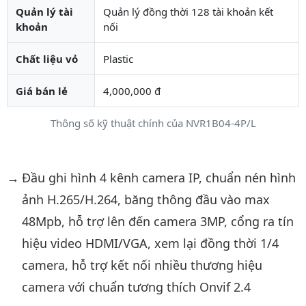
Quản lý tài
Quản lý đồng thời 128 tài khoản kết
khoản
nối
Chất liệu vỏ
Plastic
Giá bán lẻ
4,000,000 đ
Thông số kỹ thuật chính của NVR1B04-4P/L
Mô tả chi tiết sản phẩm
Đầu ghi hình 4 kênh camera IP, chuẩn nén hình
ảnh H.265/H.264, băng thông đầu vào max
48Mpb, hỗ trợ lên đến camera 3MP, cổng ra tín
hiệu video HDMI/VGA, xem lại đồng thời 1/4
camera, hỗ trợ kết nối nhiều thương hiệu
camera với chuẩn tương thích Onvif 2.4