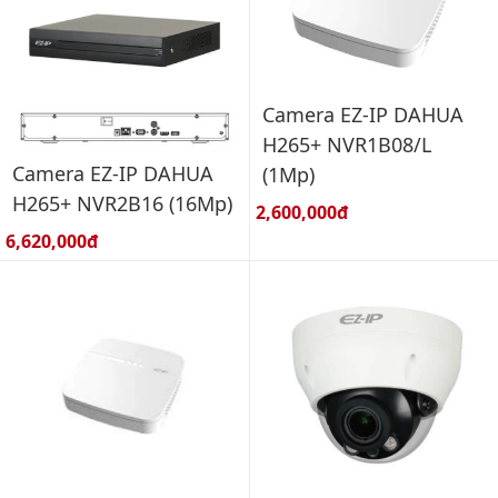
Camera EZ-IP DAHUA
H265+ NVR1B08/L
Camera EZ-IP DAHUA
(1Mp)
H265+ NVR2B16 (16Mp)
Giá bán:
2,600,000đ
Giá bán:
6,620,000đ