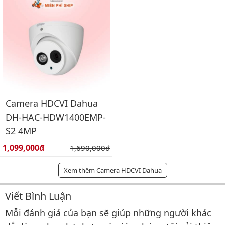
Camera HDCVI Dahua
DH-HAC-HDW1400EMP-
S2 4MP
Giá bán:
1,099,000đ
Giá gốc:
1,690,000đ
Xem thêm Camera HDCVI Dahua
Viết Bình Luận
Bình luận & Đánh giá
Mỗi đánh giá của bạn sẽ giúp những người khác