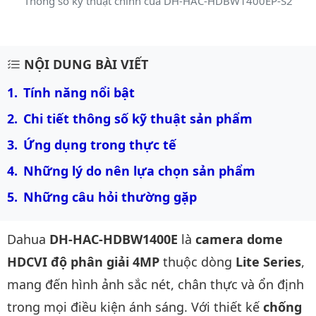
Thông số kỹ thuật chính của DH-HAC-HDBW1400EP-S2
Mô tả chi tiết sản phẩm
NỘI DUNG BÀI VIẾT
Tính năng nổi bật
Chi tiết thông số kỹ thuật sản phẩm
Ứng dụng trong thực tế
Những lý do nên lựa chọn sản phẩm
Những câu hỏi thường gặp
Dahua
DH-HAC-HDBW1400E
là
camera dome
HDCVI độ phân giải 4MP
thuộc dòng
Lite Series
,
mang đến hình ảnh sắc nét, chân thực và ổn định
trong mọi điều kiện ánh sáng. Với thiết kế
chống