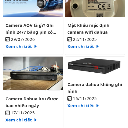
Camera AOV là gì? Ghi hình 24/7 bằng pin có liên tục?
Mật khẩu mặc định camera wifi
Camera AOV là gì? Ghi
Mật khẩu mặc định
hình 24/7 bằng pin có
camera wifi dahua
liên tục?
29/07/2026
22/11/2025
Xem chi tiết
Xem chi tiết
Camera dahua không ghi hình
Camera dahua không ghi
hình
Camera Dahua lưu được bao nhiêu ngày
16/11/2025
Camera Dahua lưu được
bao nhiêu ngày
Xem chi tiết
17/11/2025
Xem chi tiết