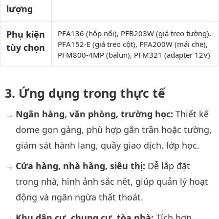
lượng
Phụ kiện
PFA136 (hộp nối), PFB203W (giá treo tường),
PFA152-E (giá treo cột), PFA200W (mái che),
tùy chọn
PFM800-4MP (balun), PFM321 (adapter 12V)
Ứng dụng trong thực tế
Ngân hàng, văn phòng, trường học:
Thiết kế
dome gọn gàng, phù hợp gắn trần hoặc tường,
giám sát hành lang, quầy giao dịch, lớp học.
Cửa hàng, nhà hàng, siêu thị:
Dễ lắp đặt
trong nhà, hình ảnh sắc nét, giúp quản lý hoạt
động và ngăn ngừa thất thoát.
Khu dân cư, chung cư, tòa nhà:
Tích hợp