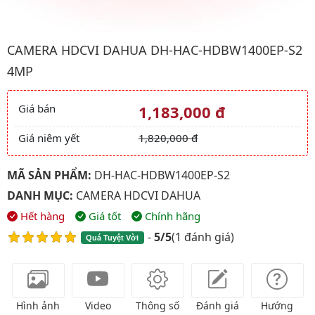
Hình ảnh đại diện của sản phẩm Camera HDCVI Dahua DH-HA
CAMERA HDCVI DAHUA DH-HAC-HDBW1400EP-S2
4MP
Giá bán
1,183,000 đ
Giá và khuyến mãi
Giá niêm yết
1,820,000 đ
MÃ SẢN PHẨM:
DH-HAC-HDBW1400EP-S2
DANH MỤC:
CAMERA HDCVI DAHUA
Hết hàng
Giá tốt
Chính hãng
-
5/5
(
1 đánh giá
)
Quá Tuyệt Vời
Hình ảnh
Video
Thông số
Đánh giá
Hướng