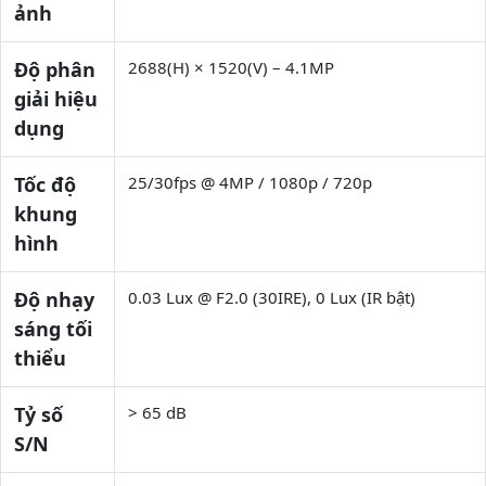
ảnh
Độ phân
2688(H) × 1520(V) – 4.1MP
giải hiệu
dụng
Tốc độ
25/30fps @ 4MP / 1080p / 720p
khung
hình
Độ nhạy
0.03 Lux @ F2.0 (30IRE), 0 Lux (IR bật)
sáng tối
thiểu
Tỷ số
> 65 dB
S/N