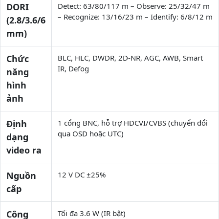
DORI
Detect: 63/80/117 m – Observe: 25/32/47 m
– Recognize: 13/16/23 m – Identify: 6/8/12 m
(2.8/3.6/6
mm)
Chức
BLC, HLC, DWDR, 2D-NR, AGC, AWB, Smart
IR, Defog
năng
hình
ảnh
Định
1 cổng BNC, hỗ trợ HDCVI/CVBS (chuyển đổi
qua OSD hoặc UTC)
dạng
video ra
Nguồn
12 V DC ±25%
cấp
Công
Tối đa 3.6 W (IR bật)