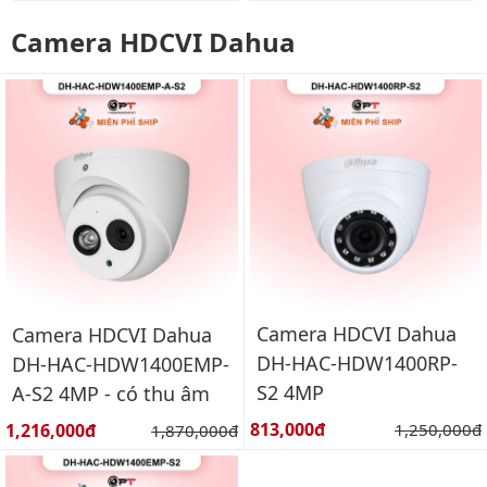
Camera HDCVI Dahua
Camera HDCVI Dahua
Camera HDCVI Dahua
DH-HAC-HDW1400RP-
DH-HAC-HDW1400EMP-
S2 4MP
A-S2 4MP - có thu âm
Giá bán:
Giá bán:
813,000đ
Giá gốc:
1,216,000đ
Giá gốc:
1,250,000đ
1,870,000đ