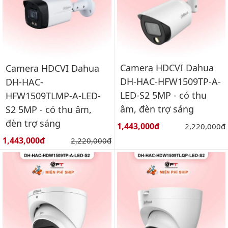
Camera HDCVI Dahua
Camera HDCVI Dahua
DH-HAC-HFW1509TP-A-
DH-HAC-
LED-S2 5MP - có thu
HFW1509TLMP-A-LED-
âm, đèn trợ sáng
S2 5MP - có thu âm,
đèn trợ sáng
Giá bán:
1,443,000đ
Giá gốc:
2,220,000đ
Giá bán:
1,443,000đ
Giá gốc:
2,220,000đ