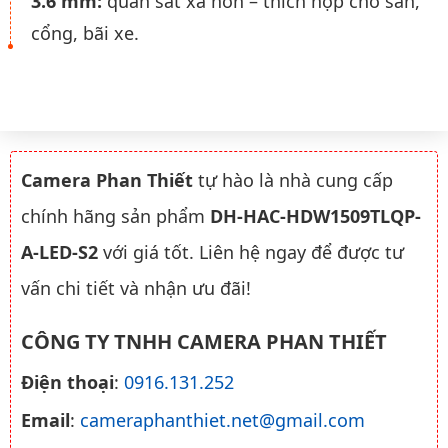
3.6 mm:
quan sát xa hơn – thích hợp cho sân,
cổng, bãi xe.
Camera Phan Thiết
tự hào là nhà cung cấp
chính hãng sản phẩm
DH-HAC-HDW1509TLQP-
A-LED-S2
với giá tốt. Liên hệ ngay để được tư
vấn chi tiết và nhận ưu đãi!
CÔNG TY TNHH CAMERA PHAN THIẾT
Điện thoại
:
0916.131.252
Email
:
cameraphanthiet.net@gmail.com