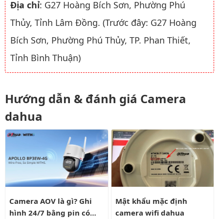
Địa chỉ
: G27 Hoàng Bích Sơn, Phường Phú
Thủy, Tỉnh Lâm Đồng. (Trước đây: G27 Hoàng
Bích Sơn, Phường Phú Thủy, TP. Phan Thiết,
Tỉnh Bình Thuận)
Hướng dẫn & đánh giá Camera
dahua
Camera AOV là gì? Ghi hình 24/7 bằng pin có liên tục?
Mật khẩu mặc định camera wifi
Camera AOV là gì? Ghi
Mật khẩu mặc định
hình 24/7 bằng pin có
camera wifi dahua