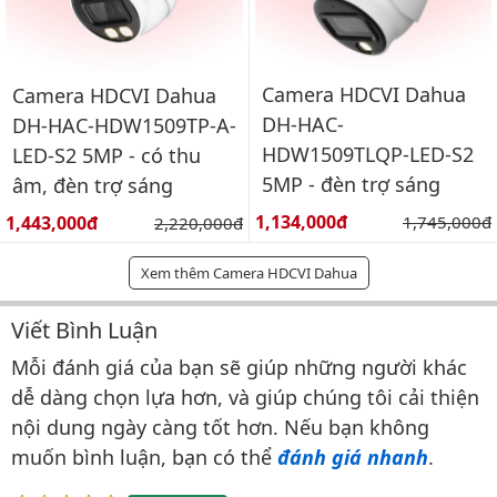
Camera HDCVI Dahua
Camera HDCVI Dahua
DH-HAC-
DH-HAC-HDW1509TP-A-
HDW1509TLQP-LED-S2
LED-S2 5MP - có thu
5MP - đèn trợ sáng
âm, đèn trợ sáng
Giá bán:
Giá bán:
1,134,000đ
Giá gốc:
1,443,000đ
Giá gốc:
1,745,000đ
2,220,000đ
Xem thêm Camera HDCVI Dahua
Viết Bình Luận
Bình luận & Đánh giá
Mỗi đánh giá của bạn sẽ giúp những người khác
dễ dàng chọn lựa hơn, và giúp chúng tôi cải thiện
nội dung ngày càng tốt hơn. Nếu bạn không
muốn bình luận, bạn có thể
đánh giá nhanh
.