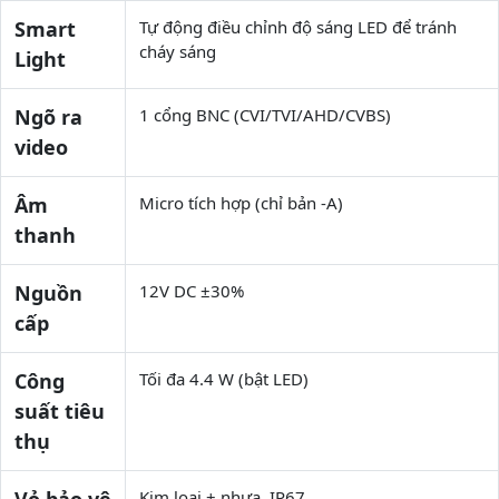
Smart
Tự động điều chỉnh độ sáng LED để tránh
cháy sáng
Light
Ngõ ra
1 cổng BNC (CVI/TVI/AHD/CVBS)
video
Âm
Micro tích hợp (chỉ bản -A)
thanh
Nguồn
12V DC ±30%
cấp
Công
Tối đa 4.4 W (bật LED)
suất tiêu
thụ
Vỏ bảo vệ
Kim loại + nhựa, IP67