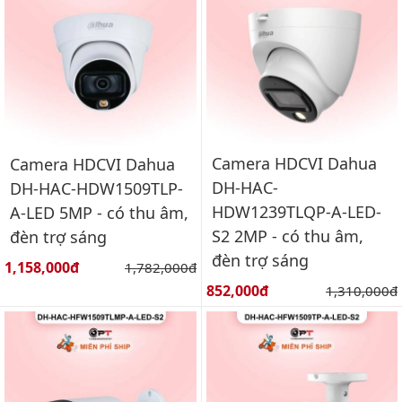
Camera HDCVI Dahua
Camera HDCVI Dahua
DH-HAC-
DH-HAC-HDW1509TLP-
HDW1239TLQP-A-LED-
A-LED 5MP - có thu âm,
S2 2MP - có thu âm,
đèn trợ sáng
đèn trợ sáng
Giá bán:
1,158,000đ
Giá gốc:
1,782,000đ
Giá bán:
852,000đ
Giá gốc:
1,310,000đ