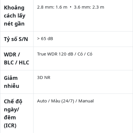
Khoảng
2.8 mm: 1.6 m • 3.6 mm: 2.3 m
cách lấy
nét gần
Tỷ số S/N
> 65 dB
WDR /
True WDR 120 dB / Có / Có
BLC / HLC
Giảm
3D NR
nhiễu
Chế độ
Auto / Màu (24/7) / Manual
ngày/
đêm
(ICR)