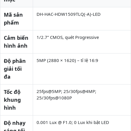
Mã sản
DH-HAC-HDW1509TLQ(-A)-LED
phẩm
Cảm biến
1/2.7” CMOS, quét Progressive
hình ảnh
Độ phân
5MP (2880 × 1620) – tỉ lệ 16:9
giải tối
đa
Tốc độ
25fps@5MP; 25/30fps@4MP;
25/30fps@1080P
khung
hình
Độ nhạy
0.001 Lux @ F1.0; 0 Lux khi bật LED
sáng tối