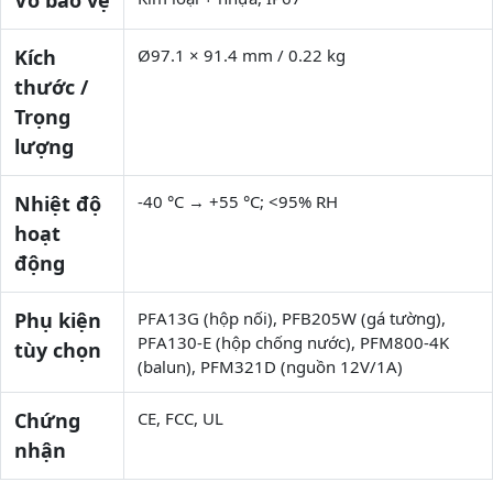
Kích
Ø97.1 × 91.4 mm / 0.22 kg
thước /
Trọng
lượng
Nhiệt độ
-40 °C → +55 °C; <95% RH
hoạt
động
Phụ kiện
PFA13G (hộp nối), PFB205W (gá tường),
PFA130-E (hộp chống nước), PFM800-4K
tùy chọn
(balun), PFM321D (nguồn 12V/1A)
Chứng
CE, FCC, UL
nhận