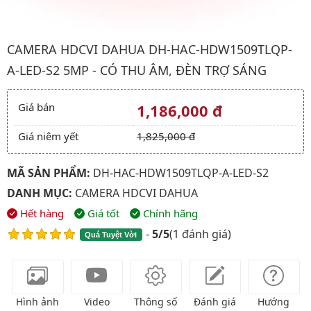
Hình ảnh đại diện của sản phẩm Camera HDCVI Dahua DH-HAC-
CAMERA HDCVI DAHUA DH-HAC-HDW1509TLQP-
A-LED-S2 5MP - CÓ THU ÂM, ĐÈN TRỢ SÁNG
Giá bán
1,186,000 đ
Giá và khuyến mãi
Giá niêm yết
1,825,000 đ
MÃ SẢN PHẨM:
DH-HAC-HDW1509TLQP-A-LED-S2
DANH MỤC:
CAMERA HDCVI DAHUA
Hết hàng
Giá tốt
Chính hãng
-
5/5
(
1 đánh giá
)
Quá Tuyệt Vời
Hình ảnh
Video
Thông số
Đánh giá
Hướng