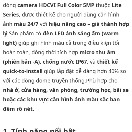
dòng
camera HDCVI Full Color 5MP
thuộc
Lite
Series
, được thiết kế cho người dùng cần hình
ảnh
màu 24/7
với
hiệu năng cao – giá thành hợp
lý
.Sản phẩm có
đèn LED ánh sáng ấm (warm
light)
giúp ghi hình màu cả trong điều kiện tối
hoàn toàn, đồng thời tích hợp
micro thu âm
(phiên bản -A)
,
chống nước IP67
, và
thiết kế
quick-to-install
giúp lắp đặt dễ dàng hơn 40% so
với các dòng dome truyền thống.Phù hợp cho
nhà ở, cửa hàng, văn phòng, trường học, bãi xe
hoặc các khu vực cần hình ảnh màu sắc ban
đêm rõ nét.
Tính năng nổi bật