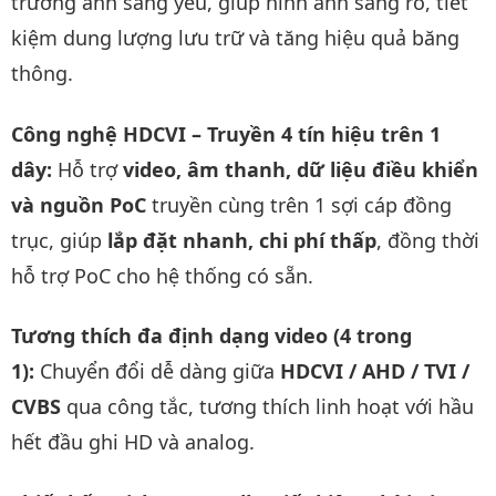
trường ánh sáng yếu, giúp hình ảnh sáng rõ, tiết
kiệm dung lượng lưu trữ và tăng hiệu quả băng
thông.
Công nghệ HDCVI – Truyền 4 tín hiệu trên 1
dây:
Hỗ trợ
video, âm thanh, dữ liệu điều khiển
và nguồn PoC
truyền cùng trên 1 sợi cáp đồng
trục, giúp
lắp đặt nhanh, chi phí thấp
, đồng thời
hỗ trợ PoC cho hệ thống có sẵn.
Tương thích đa định dạng video (4 trong
1):
Chuyển đổi dễ dàng giữa
HDCVI / AHD / TVI /
CVBS
qua công tắc, tương thích linh hoạt với hầu
hết đầu ghi HD và analog.