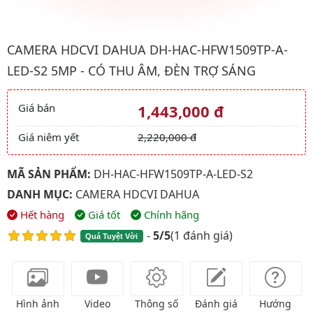
Hình ảnh đại diện của sản phẩm Camera HDCVI Dahua DH-HAC-H
CAMERA HDCVI DAHUA DH-HAC-HFW1509TP-A-
LED-S2 5MP - CÓ THU ÂM, ĐÈN TRỢ SÁNG
Giá bán
1,443,000 đ
Giá và khuyến mãi
Giá niêm yết
2,220,000 đ
MÃ SẢN PHẨM:
DH-HAC-HFW1509TP-A-LED-S2
DANH MỤC:
CAMERA HDCVI DAHUA
Hết hàng
Giá tốt
Chính hãng
-
5/5
(
1 đánh giá
)
Quá Tuyệt Vời
Hình ảnh
Video
Thông số
Đánh giá
Hướng