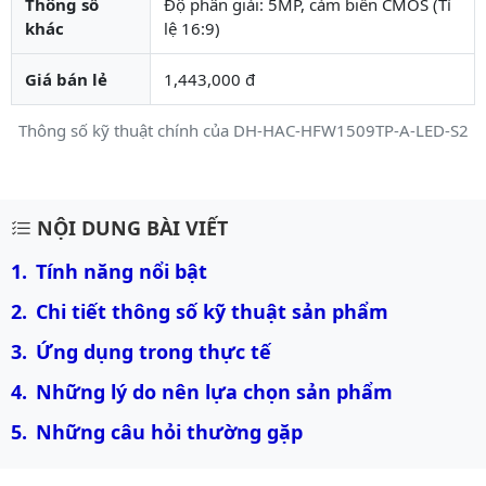
Thông số
Độ phân giải: 5MP, cảm biến CMOS (Tỉ
khác
lệ 16:9)
Giá bán lẻ
1,443,000 đ
Thông số kỹ thuật chính của DH-HAC-HFW1509TP-A-LED-S2
Mô tả chi tiết sản phẩm
NỘI DUNG BÀI VIẾT
Tính năng nổi bật
Chi tiết thông số kỹ thuật sản phẩm
Ứng dụng trong thực tế
Những lý do nên lựa chọn sản phẩm
Những câu hỏi thường gặp