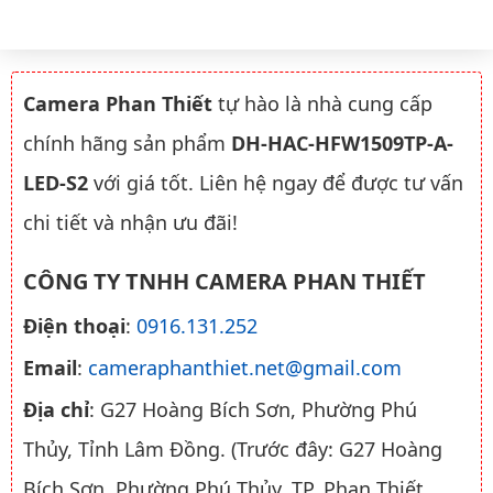
Camera Phan Thiết
tự hào là nhà cung cấp
chính hãng sản phẩm
DH-HAC-HFW1509TP-A-
LED-S2
với giá tốt. Liên hệ ngay để được tư vấn
chi tiết và nhận ưu đãi!
CÔNG TY TNHH CAMERA PHAN THIẾT
Điện thoại
:
0916.131.252
Email
:
cameraphanthiet.net@gmail.com
Địa chỉ
: G27 Hoàng Bích Sơn, Phường Phú
Thủy, Tỉnh Lâm Đồng. (Trước đây: G27 Hoàng
Bích Sơn, Phường Phú Thủy, TP. Phan Thiết,