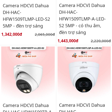
Camera HDCVI Dahua
Camera HDCVI Dahua
DH-HAC-
DH-HAC-
HFW1509TLMP-A-LED-
HFW1509TLMP-LED-S2
S2 5MP - có thu âm,
5MP - đèn trợ sáng
đèn trợ sáng
Giá bán:
1,342,000đ
Giá gốc:
2,065,000đ
Giá bán:
1,443,000đ
Giá gốc:
2,220,000đ
Camera HDCVI Dahua
Camera HDCVI Dahua
DH-HAC-