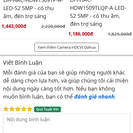
DH-HAC-HDW1509TP-A-
HDW1509TLQP-A-LED-
LED-S2 5MP - có thu
S2 5MP - có thu âm,
âm, đèn trợ sáng
đèn trợ sáng
Giá bán:
1,443,000đ
Giá gốc:
2,220,000đ
Giá bán:
1,186,000đ
Giá gốc:
1,825,000đ
Xem thêm Camera HDCVI Dahua
Viết Bình Luận
Bình luận & Đánh giá
Mỗi đánh giá của bạn sẽ giúp những người khác
dễ dàng chọn lựa hơn, và giúp chúng tôi cải thiện
nội dung ngày càng tốt hơn. Nếu bạn không
muốn bình luận, bạn có thể
đánh giá nhanh
.
Quá Tuyệt Vời
Nội dung bình luận