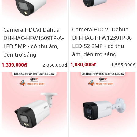
Camera HDCVI Dahua
Camera HDCVI Dahua
DH-HAC-HFW1239TP-A-
DH-HAC-HFW1509TP-A-
LED-S2 2MP - có thu
LED 5MP - có thu âm,
âm, đèn trợ sáng
đèn trợ sáng
Giá bán:
Giá bán:
1,030,000đ
Giá gốc:
1,339,000đ
Giá gốc:
1,585,000đ
2,060,000đ