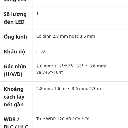
Số lượng
1
đèn LED
Ống kính
Cố định 2.8 mm hoặc 3.6 mm
Khẩu độ
F1.0
Góc nhìn
2.8 mm: 112°/57°/132° • 3.6 mm:
88°/46°/104°
(H/V/D)
Khoảng
2.8 mm: 1.6 m • 3.6 mm: 2.3 m
cách lấy
nét gần
WDR /
True WDR 120 dB / Có / Có
BLC / HLC