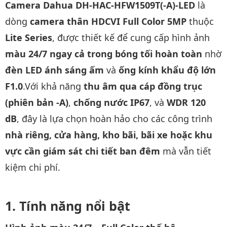
Camera Dahua DH-HAC-HFW1509T(-A)-LED
là
dòng
camera thân HDCVI Full Color 5MP
thuộc
Lite Series
, được thiết kế để cung cấp hình ảnh
màu 24/7 ngay cả trong bóng tối hoàn toàn
nhờ
đèn LED ánh sáng ấm
và
ống kính khẩu độ lớn
F1.0
.Với khả năng
thu âm qua cáp đồng trục
(phiên bản -A)
,
chống nước IP67
, và
WDR 120
dB
, đây là lựa chọn hoàn hảo cho các công trình
nhà riêng, cửa hàng, kho bãi, bãi xe hoặc khu
vực cần giám sát chi tiết ban đêm
mà vẫn tiết
kiệm chi phí.
Tính năng nổi bật