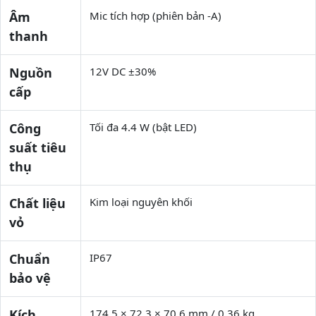
Âm
Mic tích hợp (phiên bản -A)
thanh
Nguồn
12V DC ±30%
cấp
Công
Tối đa 4.4 W (bật LED)
suất tiêu
thụ
Chất liệu
Kim loại nguyên khối
vỏ
Chuẩn
IP67
bảo vệ
Kích
174.5 × 72.3 × 70.6 mm / 0.36 kg