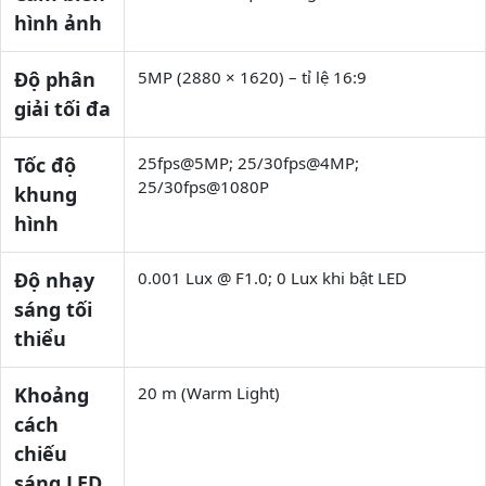
hình ảnh
Độ phân
5MP (2880 × 1620) – tỉ lệ 16:9
giải tối đa
Tốc độ
25fps@5MP; 25/30fps@4MP;
25/30fps@1080P
khung
hình
Độ nhạy
0.001 Lux @ F1.0; 0 Lux khi bật LED
sáng tối
thiểu
Khoảng
20 m (Warm Light)
cách
chiếu
sáng LED