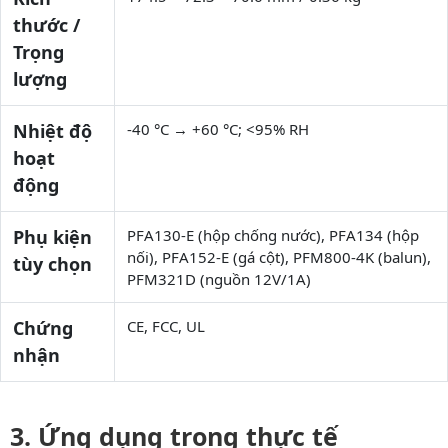
thước /
Trọng
lượng
Nhiệt độ
-40 °C → +60 °C; <95% RH
hoạt
động
Phụ kiện
PFA130-E (hộp chống nước), PFA134 (hộp
nối), PFA152-E (gá cột), PFM800-4K (balun),
tùy chọn
PFM321D (nguồn 12V/1A)
Chứng
CE, FCC, UL
nhận
Ứng dụng trong thực tế