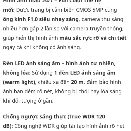
Hình ảnh màu 24/7 – Full Color thế hệ
mới:
Được trang bị cảm biến CMOS 5MP cùng
ống kính F1.0 siêu nhạy sáng
, camera thu sáng
nhiều hơn gấp 2 lần so với camera truyền thống,
giúp hiển thị hình ảnh
màu sắc rực rỡ và chi tiết
ngay cả khi không có ánh sáng.
Đèn LED ánh sáng ấm – hình ảnh tự nhiên,
không lóa:
Sử dụng
1 đèn LED ánh sáng ấm
(warm light)
, chiếu xa đến
20 m
, đảm bảo hình
ảnh ban đêm rõ nét, không bị chói hay lóa sáng
khi đối tượng ở gần.
Chống ngược sáng thực (True WDR 120
dB):
Công nghệ WDR giúp tái tạo hình ảnh rõ nét