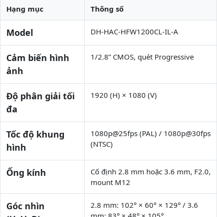
Hạng mục
Thông số
Model
DH-HAC-HFW1200CL-IL-A
Cảm biến hình
1/2.8” CMOS, quét Progressive
ảnh
Độ phân giải tối
1920 (H) × 1080 (V)
đa
Tốc độ khung
1080p@25fps (PAL) / 1080p@30fps
(NTSC)
hình
Ống kính
Cố định 2.8 mm hoặc 3.6 mm, F2.0,
mount M12
Góc nhìn
2.8 mm: 102° × 60° × 129° / 3.6
mm: 83° × 48° × 105°