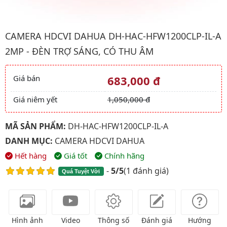
Hình ảnh đại diện của sản phẩm Camera HDCVI Dahua DH-HAC-H
CAMERA HDCVI DAHUA DH-HAC-HFW1200CLP-IL-A
2MP - ĐÈN TRỢ SÁNG, CÓ THU ÂM
Giá bán
683,000 đ
Giá và khuyến mãi
Giá niêm yết
1,050,000 đ
MÃ SẢN PHẨM:
DH-HAC-HFW1200CLP-IL-A
DANH MỤC:
CAMERA HDCVI DAHUA
Hết hàng
Giá tốt
Chính hãng
-
5/5
(
1 đánh giá
)
Quá Tuyệt Vời
Hình ảnh
Video
Thông số
Đánh giá
Hướng