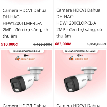
Camera HDCVI Dahua
Camera HDCVI Dahua
DH-HAC-
DH-HAC-
HDW1200CLQP-IL-A
HFW1200TLMP-IL-A
2MP - đèn trợ sáng, có
2MP - đèn trợ sáng, có
thu âm
thu âm
Giá bán:
Giá bán:
683,000đ
Giá gốc:
910,000đ
Giá gốc:
1,050,000đ
1,400,000đ
Camera HDCVI Dahua
Camera HDCVI Dahua