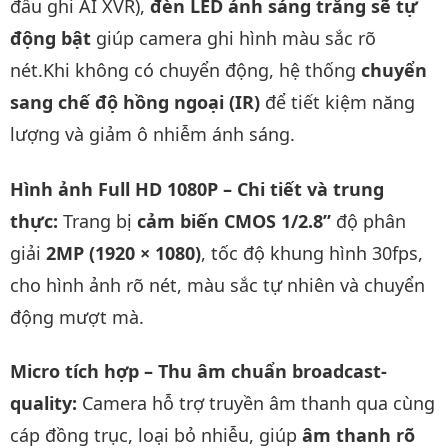
đầu ghi AI XVR),
đèn LED ánh sáng trắng sẽ tự
động bật
giúp camera ghi hình màu sắc rõ
nét.Khi không có chuyển động, hệ thống
chuyển
sang chế độ hồng ngoại (IR)
để tiết kiệm năng
lượng và giảm ô nhiễm ánh sáng.
Hình ảnh Full HD 1080P – Chi tiết và trung
thực:
Trang bị
cảm biến CMOS 1/2.8”
độ phân
giải
2MP (1920 × 1080)
, tốc độ khung hình 30fps,
cho hình ảnh rõ nét, màu sắc tự nhiên và chuyển
động mượt mà.
Micro tích hợp – Thu âm chuẩn broadcast-
quality:
Camera hỗ trợ truyền âm thanh qua cùng
cáp đồng trục, loại bỏ nhiễu, giúp
âm thanh rõ