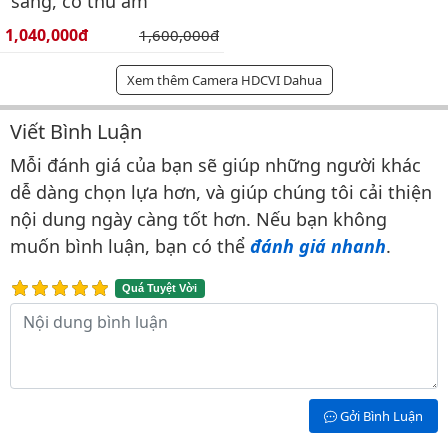
sáng, có thu âm
Giá bán:
1,040,000đ
Giá gốc:
1,600,000đ
Xem thêm Camera HDCVI Dahua
Viết Bình Luận
Bình luận & Đánh giá
Mỗi đánh giá của bạn sẽ giúp những người khác
dễ dàng chọn lựa hơn, và giúp chúng tôi cải thiện
nội dung ngày càng tốt hơn. Nếu bạn không
muốn bình luận, bạn có thể
đánh giá nhanh
.
Quá Tuyệt Vời
Nội dung bình luận
Gởi Bình Luận