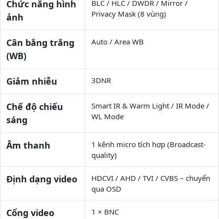
Chức năng hình
BLC / HLC / DWDR / Mirror /
Privacy Mask (8 vùng)
ảnh
Cân bằng trắng
Auto / Area WB
(WB)
Giảm nhiễu
3DNR
Chế độ chiếu
Smart IR & Warm Light / IR Mode /
WL Mode
sáng
Âm thanh
1 kênh micro tích hợp (Broadcast-
quality)
Định dạng video
HDCVI / AHD / TVI / CVBS – chuyển
qua OSD
Cổng video
1 × BNC