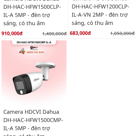
DH-HAC-HFW1200CLP-
DH-HAC-HFW1500CLP-
IL-A-VN 2MP - đèn trợ
IL-A 5MP - đèn trợ
sáng, có thu âm
sáng, có thu âm
Giá bán:
Giá bán:
683,000đ
Giá gốc:
910,000đ
Giá gốc:
1,050,000đ
1,400,000đ
Camera HDCVI Dahua
DH-HAC-HFW1500CMP-
IL-A 5MP - đèn trợ