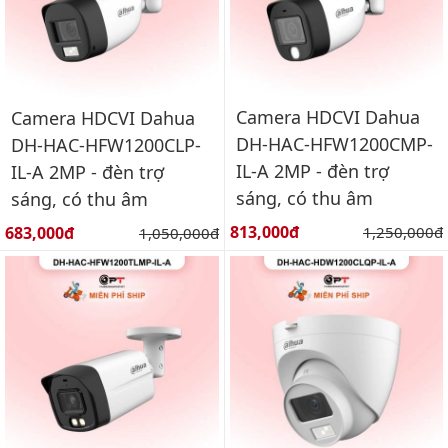
Camera HDCVI Dahua
Camera HDCVI Dahua
DH-HAC-HFW1200CMP-
DH-HAC-HFW1200CLP-
IL-A 2MP - đèn trợ
IL-A 2MP - đèn trợ
sáng, có thu âm
sáng, có thu âm
Giá bán:
Giá bán:
813,000đ
Giá gốc:
683,000đ
Giá gốc:
1,250,000đ
1,050,000đ