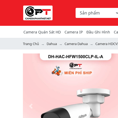
Chọn danh mục tìm ki
Từ khóa hoặc mã hàng
Camera Quán Sát HD
Camera IP
Đầu Ghi Hình
Ca
Trang Chủ
Dahua
Camera Dahua
Camera HDCV
Previous