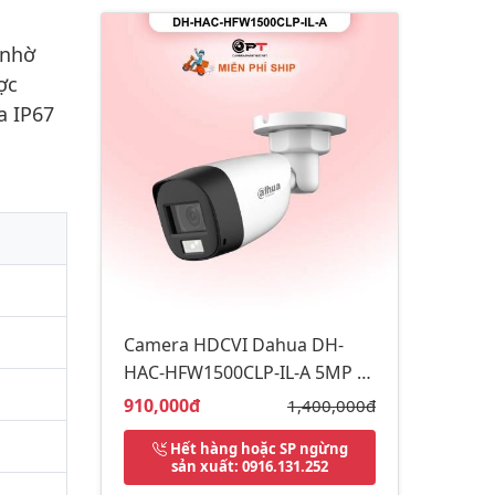
 nhờ
ợc
a IP67
Camera HDCVI Dahua DH-
HAC-HFW1500CLP-IL-A 5MP -
đèn trợ sáng, có thu âm
Giá bán:
910,000đ
Giá gốc:
1,400,000đ
Hết hàng hoặc SP ngừng
sản xuất
: 0916.131.252