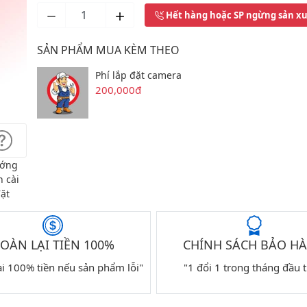
Hết hàng hoặc SP ngừng sản x
SẢN PHẨM MUA KÈM THEO
Phí lắp đặt camera
200,000đ
ớng
 cài
ặt
OÀN LẠI TIỀN 100%
CHÍNH SÁCH BẢO H
ại 100% tiền nếu sản phẩm lỗi"
"1 đổi 1 trong tháng đầu t