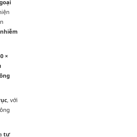
goại
hiện
ển
 nhiễm
0 ×
u
hông
rục
, với
ông
ra
tự