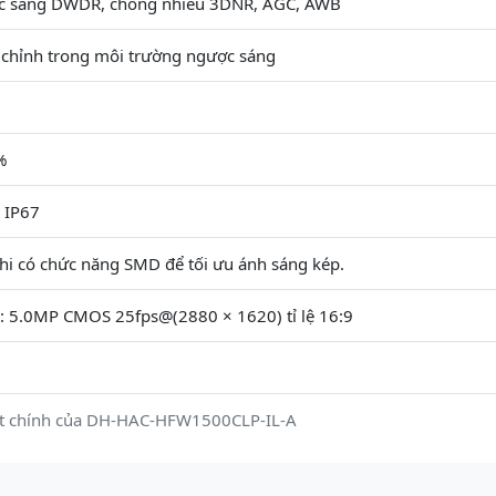
c sáng DWDR, chống nhiễu 3DNR, AGC, AWB
 chỉnh trong môi trường ngược sáng
%
 IP67
hi có chức năng SMD để tối ưu ánh sáng kép.
i: 5.0MP CMOS 25fps@(2880 × 1620) tỉ lệ 16:9
ật chính của DH-HAC-HFW1500CLP-IL-A