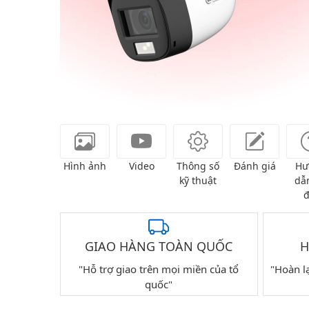
Hình ảnh
Video
Thông số
Đánh giá
Hư
kỹ thuật
dẫn
đ
GIAO HÀNG TOÀN QUỐC
H
"Hỗ trợ giao trên mọi miền của tổ
"Hoàn l
quốc"