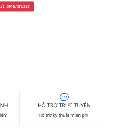
uất
: 0916.131.252
ÀNH
HỖ TRỢ TRỰC TUYẾN
iên"
"Hỗ trợ kỹ thuật miễn phí."