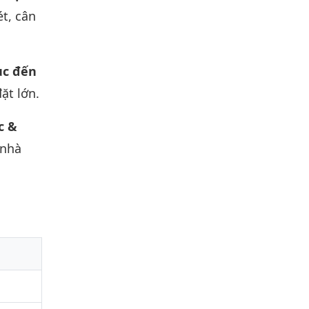
ét, cân
ục đến
ặt lớn.
c &
 nhà