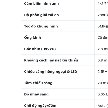
Cảm biến hình ảnh
1/2.7
Độ phân giải tối đa
2880 
Tốc độ khung hình
5MP@2
Ống kính
Cố đị
Góc nhìn (HxVxD)
2.8 m
Khoảng cách lấy nét tối thiểu
0.8 m
Chiếu sáng hồng ngoại & LED
2 IR +
Tầm chiếu sáng
20 m 
Độ nhạy sáng
0.05 L
Chế độ ngày/đêm
Auto (