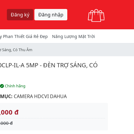
Giỏ hàng
Đăng ký
Đăng nhập
y Phan Thiết Giá Rẻ Đẹp
Năng Lượng Mặt Trời
 Sáng, Có Thu Âm
LP-IL-A 5MP - ĐÈN TRỢ SÁNG, CÓ
Chính hãng
 MỤC:
CAMERA HDCVI DAHUA
,000 đ
,000 đ