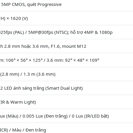
" 5MP CMOS, quét Progressive
(H) × 1620 (V)
5fps (PAL) / 5MP@30fps (NTSC); hỗ trợ 4MP & 1080p
nh 2.8 mm hoặc 3.6 mm, F1.6, mount M12
m: 106° × 56° × 125° / 3.6 mm: 92° × 48° × 109°
 (2.8 mm) / 1.3 m (3.6 mm)
 2 LED ánh sáng trắng (Smart Dual Light)
(IR & Warm Light)
ux (Màu) / 0.005 Lux (Đen trắng) / 0 Lux (IR/LED bật)
ICR) / Màu / Đen trắng