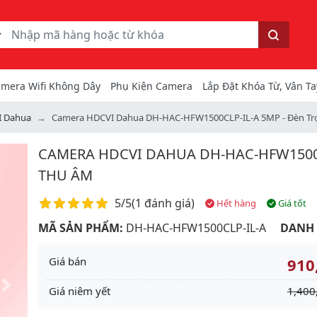
ếm
Tìm kiếm
mera Wifi Không Dây
Phụ Kiện Camera
Lắp Đặt Khóa Từ, Vân Ta
I Dahua
Camera HDCVI Dahua DH-HAC-HFW1500CLP-IL-A 5MP - Đèn Trợ
CAMERA HDCVI DAHUA DH-HAC-HFW1500C
THU ÂM
Điểm đánh giá
5/5
(
1 đánh giá
)
Hết hàng
Giá tốt
MÃ SẢN PHẨM:
DH-HAC-HFW1500CLP-IL-A
DANH
Giá bán
910
Giá niêm yết
1,400
Next