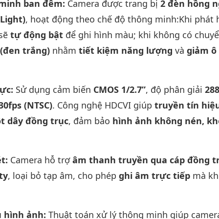
g minh ban đêm:
Camera được trang bị
2 đèn hồng n
Light)
, hoạt động theo chế độ thông minh:Khi phát 
 sẽ
tự động bật
để ghi hình màu; khi không có chuy
 (đen trắng)
nhằm
tiết kiệm năng lượng
và
giảm ô
hực:
Sử dụng cảm biến
CMOS 1/2.7”
, độ phân giải
288
30fps (NTSC)
. Công nghệ HDCVI giúp
truyền tín hiệ
t dây đồng trục
, đảm bảo
hình ảnh không nén, k
ét:
Camera hỗ trợ
âm thanh truyền qua cáp đồng t
ty
, loại bỏ tạp âm, cho phép
ghi âm trực tiếp
mà kh
u hình ảnh:
Thuật toán xử lý thông minh giúp came