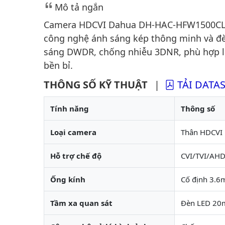
Mô tả ngắn
Camera HDCVI Dahua DH-HAC-HFW1500CLP-
công nghệ ánh sáng kép thông minh và đ
sáng DWDR, chống nhiễu 3DNR, phù hợp lắ
bền bỉ.
THÔNG SỐ KỸ THUẬT
|
TẢI DATA
Tính năng
Thông số
Loại camera
Thân HDCVI 
Hỗ trợ chế độ
CVI/TVI/AHD
Ống kính
Cố định 3.
Tầm xa quan sát
Đèn LED 20m