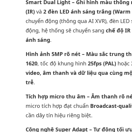
Smart Dual Light – Ghi hình màu thôn
(IR)
và
2 đèn LED ánh sáng trắng (Warm 
chuyển động (thông qua AI XVR), đèn LED
động, hệ thống sẽ chuyển sang
chế độ IR
ánh sáng
.
Hình ảnh 5MP rõ nét – Màu sắc trung t
1620
, tốc độ khung hình
25fps (PAL)
hoặc
video, âm thanh và dữ liệu qua cùng mộ
trễ
.
Tích hợp micro thu âm – Âm thanh rõ n
micro tích hợp đạt chuẩn
Broadcast-quali
cần dây tín hiệu riêng biệt.
Công nghệ Super Adapt – Tự động tối ư