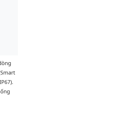
dòng
(Smart
IP67).
hống