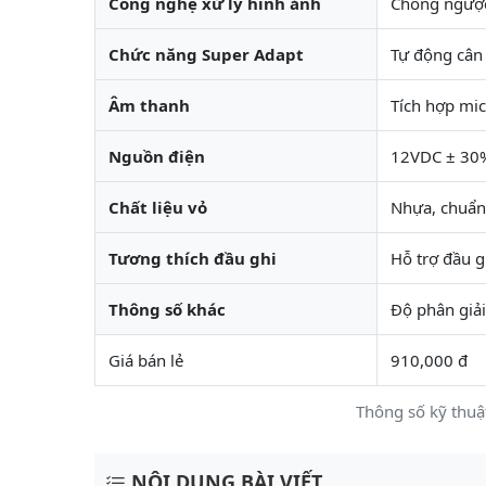
Công nghệ xử lý hình ảnh
Chống ngượ
Chức năng Super Adapt
Tự động cân
Âm thanh
Tích hợp mic
Nguồn điện
12VDC ± 30
Chất liệu vỏ
Nhựa, chuẩn
Tương thích đầu ghi
Hỗ trợ đầu g
Thông số khác
Độ phân giả
Giá bán lẻ
910,000 đ
Thông số kỹ thu
NỘI DUNG BÀI VIẾT