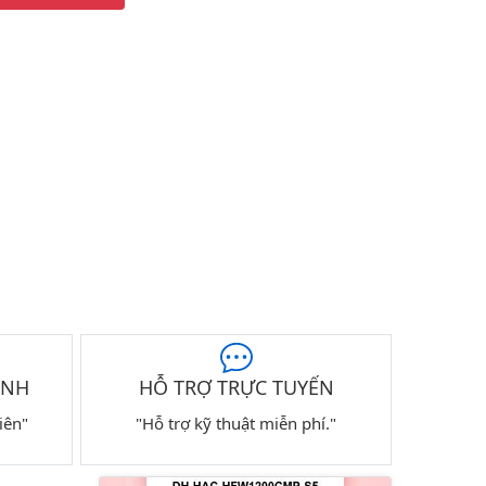
ÀNH
HỖ TRỢ TRỰC TUYẾN
iên"
"Hỗ trợ kỹ thuật miễn phí."