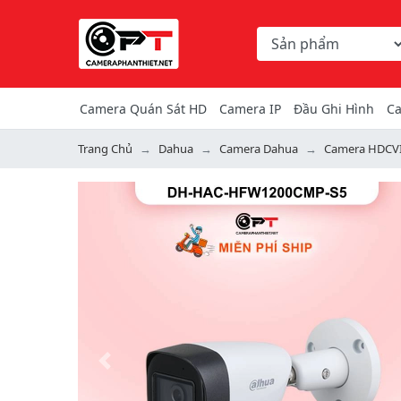
Chọn danh mục tìm ki
Từ khóa hoặc mã hàng
Camera Quán Sát HD
Camera IP
Đầu Ghi Hình
Ca
Trang Chủ
Dahua
Camera Dahua
Camera HDCV
Previous