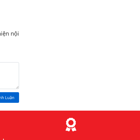
iện nội
ình Luận