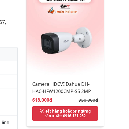
n
67,
Camera HDCVI Dahua DH-
HAC-HFW1200CMP-S5 2MP
Giá bán:
618,000đ
Giá gốc:
950,000đ
Hết hàng hoặc SP ngừng
sản xuất
: 0916.131.252
u ảnh