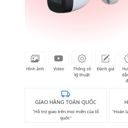
Hình ảnh
Video
Thông số
Đánh giá
Hư
kỹ thuật
dẫn
đ
GIAO HÀNG TOÀN QUỐC
H
"Hỗ trợ giao trên mọi miền của tổ
"Hoàn l
quốc"