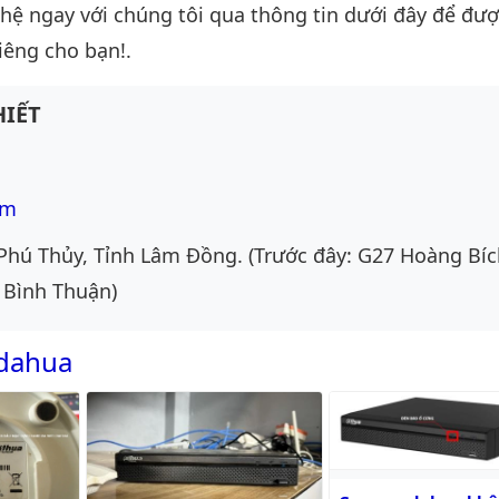
n hệ ngay với chúng tôi qua thông tin dưới đây để đượ
iêng cho bạn!.
IẾT
om
Phú Thủy, Tỉnh Lâm Đồng. (Trước đây: G27 Hoàng Bíc
 Bình Thuận)
 dahua
Camera dahua không 