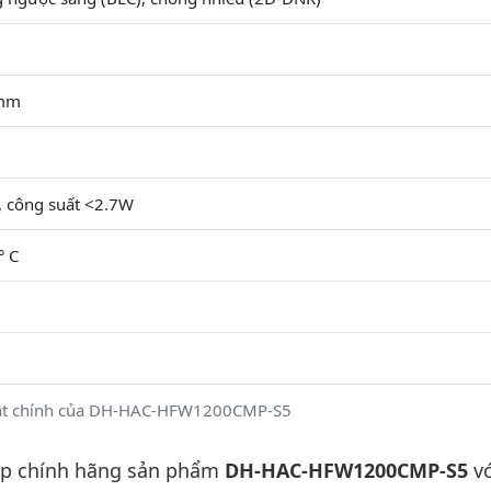
6mm
 công suất <2.7W
° C
uật chính của DH-HAC-HFW1200CMP-S5
ấp chính hãng sản phẩm
DH-HAC-HFW1200CMP-S5
vớ