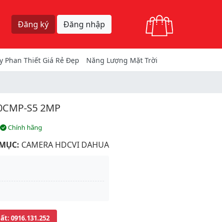
Giỏ hàng
Đăng ký
Đăng nhập
y Phan Thiết Giá Rẻ Đẹp
Năng Lượng Mặt Trời
0CMP-S5 2MP
Chính hãng
MỤC:
CAMERA HDCVI DAHUA
uất
: 0916.131.252