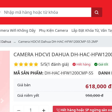
ếm
Tìm kiếm
mera Wifi Không Dây
Phụ Kiện Camera
Lắp Đặt Khóa Từ, Vân Ta
I Dahua
Camera HDCVI Dahua DH-HAC-HFW1200CMP-S5 2MP
CAMERA HDCVI DAHUA DH-HAC-HFW120
Điểm đánh giá
5/5
(
1 đánh giá
)
Hết hàng
Giá tốt
MÃ SẢN PHẨM:
DH-HAC-HFW1200CMP-S5
DANH 
Giá bán
618,000 đ
Giá niêm yết
950,000 đ
Next
Hết hàng hoặc SP ngừng sản x