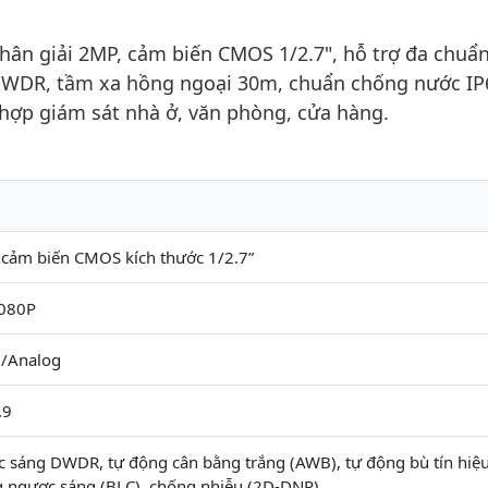
n giải 2MP, cảm biến CMOS 1/2.7", hỗ trợ đa chuẩ
WDR, tầm xa hồng ngoại 30m, chuẩn chống nước IP
 hợp giám sát nhà ở, văn phòng, cửa hàng.
 cảm biến CMOS kích thước 1/2.7”
080P
/Analog
.9
 sáng DWDR, tự động cân bằng trắng (AWB), tự động bù tín hiệ
g ngược sáng (BLC), chống nhiễu (2D-DNR)