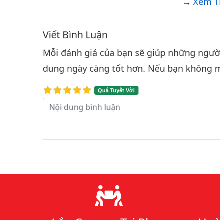
Xem T
Viết Bình Luận
Bình luận & Đánh giá
Mỗi đánh giá của bạn sẽ giúp những người 
dung ngày càng tốt hơn. Nếu bạn không m
Quá Tuyệt Vời
Nội dung bình luận
Lý do chọn chúng tôi