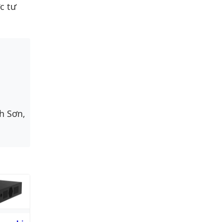
c tư
h Sơn,
ghi hình