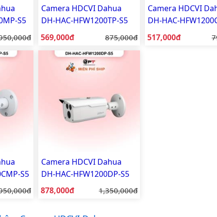
ahua
Camera HDCVI Dahua
Camera HDCVI Da
0MP-S5
DH-HAC-HFW1200TP-S5
DH-HAC-HFW1200C
2MP
2MP
Giá bán:
Giá bán:
Giá gốc:
569,000đ
Giá gốc:
517,000đ
G
950,000đ
875,000đ
7
ahua
Camera HDCVI Dahua
0CMP-S5
DH-HAC-HFW1200DP-S5
2MP
Giá bán:
Giá gốc:
878,000đ
Giá gốc:
950,000đ
1,350,000đ