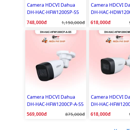
Camera HDCVI Dahua
Camera HDCVI D
DH-HAC-HFW1200SP-S5
DH-HAC-HDW120
2MP
2MP
Giá bán:
Giá bán:
748,000đ
Giá gốc:
618,000đ
1,150,000đ
Camera HDCVI Dahua
Camera HDCVI D
DH-HAC-HFW1200CP-A-S5
DH-HAC-HFW120
2MP - có thu âm
2MP
Giá bán:
Giá bán:
569,000đ
Giá gốc:
618,000đ
875,000đ