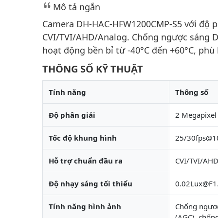
Mô tả ngắn
Camera DH-HAC-HFW1200CMP-S5 với độ phâ
CVI/TVI/AHD/Analog. Chống ngược sáng D
hoạt động bền bỉ từ -40°C đến +60°C, phù
THÔNG SỐ KỸ THUẬT
Tính năng
Thông số
Độ phân giải
2 Megapixel
Tốc độ khung hình
25/30fps@1
Hỗ trợ chuẩn đầu ra
CVI/TVI/AHD
Độ nhạy sáng tối thiểu
0.02Lux@F1
Tính năng hình ảnh
Chống ngược
(AGC), chốn