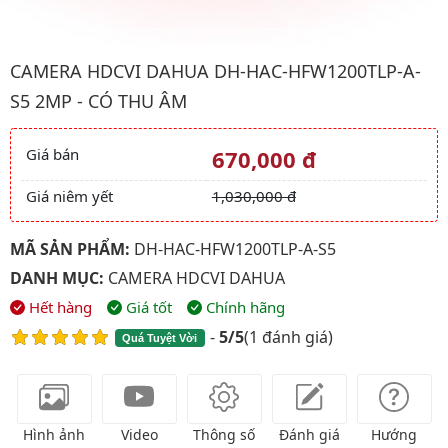
Hình ảnh đại diện của sản phẩm Camera HDCVI Dahua DH-HAC-
CAMERA HDCVI DAHUA DH-HAC-HFW1200TLP-A-
S5 2MP - CÓ THU ÂM
Giá bán
670,000 đ
Giá và khuyến mãi
Giá niêm yết
1,030,000 đ
MÃ SẢN PHẨM:
DH-HAC-HFW1200TLP-A-S5
DANH MỤC:
CAMERA HDCVI DAHUA
Hết hàng
Giá tốt
Chính hãng
-
5/5
(
1 đánh giá
)
Quá Tuyệt Vời
Hình ảnh
Video
Thông số
Đánh giá
Hướng