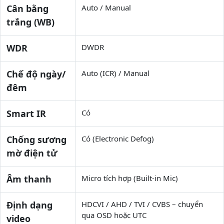
Cân bằng
Auto / Manual
trắng (WB)
WDR
DWDR
Chế độ ngày/
Auto (ICR) / Manual
đêm
Smart IR
Có
Chống sương
Có (Electronic Defog)
mờ điện tử
Âm thanh
Micro tích hợp (Built-in Mic)
Định dạng
HDCVI / AHD / TVI / CVBS – chuyển
qua OSD hoặc UTC
video