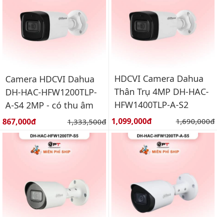
HDCVI Camera Dahua
Camera HDCVI Dahua
Thân Trụ 4MP DH-HAC-
DH-HAC-HFW1200TLP-
HFW1400TLP-A-S2
A-S4 2MP - có thu âm
Giá bán:
Giá bán:
1,099,000đ
Giá gốc:
867,000đ
Giá gốc:
1,690,000đ
1,333,500đ