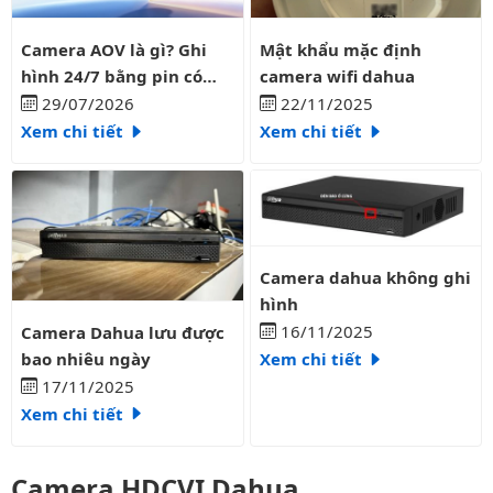
Camera AOV là gì? Ghi hình 24/7 bằng pin có liên tục?
Mật khẩu mặc định camera wifi
Camera AOV là gì? Ghi
Mật khẩu mặc định
hình 24/7 bằng pin có
camera wifi dahua
liên tục?
29/07/2026
22/11/2025
Xem chi tiết
Xem chi tiết
Camera dahua không ghi hình
Camera dahua không ghi
hình
Camera Dahua lưu được bao nhiêu ngày
16/11/2025
Camera Dahua lưu được
bao nhiêu ngày
Xem chi tiết
17/11/2025
Xem chi tiết
Camera HDCVI Dahua