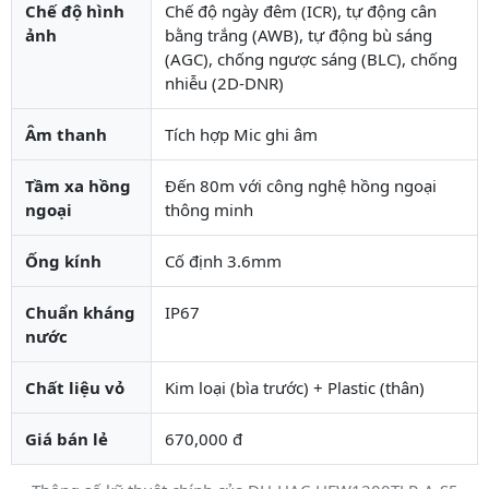
Chế độ hình
Chế độ ngày đêm (ICR), tự động cân
ảnh
bằng trắng (AWB), tự động bù sáng
(AGC), chống ngược sáng (BLC), chống
nhiễu (2D-DNR)
Âm thanh
Tích hợp Mic ghi âm
Tầm xa hồng
Đến 80m với công nghệ hồng ngoại
ngoại
thông minh
Ống kính
Cố định 3.6mm
Chuẩn kháng
IP67
nước
Chất liệu vỏ
Kim loại (bìa trước) + Plastic (thân)
Giá bán lẻ
670,000 đ