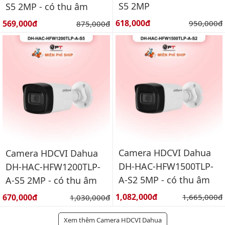
S5 2MP
S5 2MP - có thu âm
Giá bán:
Giá bán:
618,000đ
Giá gốc:
569,000đ
Giá gốc:
950,000đ
875,000đ
Camera HDCVI Dahua
Camera HDCVI Dahua
DH-HAC-HFW1500TLP-
DH-HAC-HFW1200TLP-
A-S2 5MP - có thu âm
A-S5 2MP - có thu âm
Giá bán:
Giá bán:
1,082,000đ
Giá gốc:
670,000đ
Giá gốc:
1,665,000đ
1,030,000đ
Xem thêm Camera HDCVI Dahua