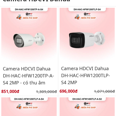
Camera HDCVI Dahua
Camera HDCVI Dahua
DH-HAC-HFW1200TLP-
DH-HAC-HFW1200TP-A-
S4 2MP
S4 2MP - có thu âm
Giá bán:
Giá bán:
696,000đ
Giá gốc:
851,000đ
Giá gốc:
1,071,000đ
1,309,000đ