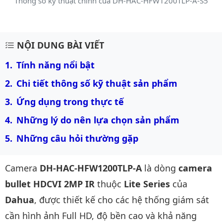
Thông số kỹ thuật chính của DH-HAC-HFW1200TLP-A-S5
Mô tả chi tiết sản phẩm
NỘI DUNG BÀI VIẾT
Tính năng nổi bật
Chi tiết thông số kỹ thuật sản phẩm
Ứng dụng trong thực tế
Những lý do nên lựa chọn sản phẩm
Những câu hỏi thường gặp
Camera
DH-HAC-HFW1200TLP-A
là dòng
camera
bullet HDCVI 2MP IR
thuộc
Lite Series
của
Dahua
, được thiết kế cho các hệ thống giám sát
cần hình ảnh Full HD, độ bền cao và khả năng