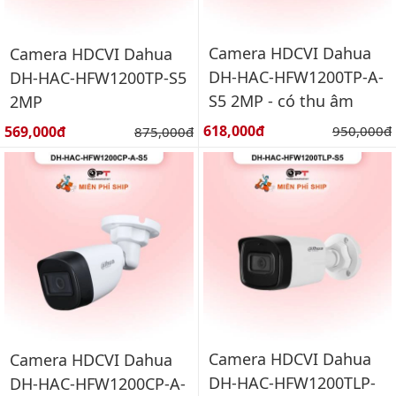
Camera HDCVI Dahua
Camera HDCVI Dahua
DH-HAC-HFW1200TP-A-
DH-HAC-HFW1200TP-S5
S5 2MP - có thu âm
2MP
Giá bán:
Giá bán:
618,000đ
Giá gốc:
569,000đ
Giá gốc:
950,000đ
875,000đ
Camera HDCVI Dahua
Camera HDCVI Dahua
DH-HAC-HFW1200TLP-
DH-HAC-HFW1200CP-A-