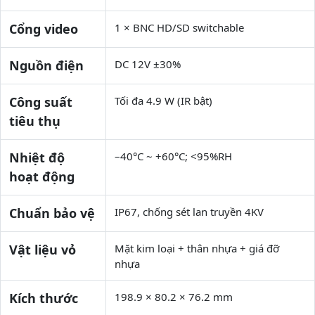
Cổng video
1 × BNC HD/SD switchable
Nguồn điện
DC 12V ±30%
Công suất
Tối đa 4.9 W (IR bật)
tiêu thụ
Nhiệt độ
–40°C ~ +60°C; <95%RH
hoạt động
Chuẩn bảo vệ
IP67, chống sét lan truyền 4KV
Vật liệu vỏ
Mặt kim loại + thân nhựa + giá đỡ
nhựa
Kích thước
198.9 × 80.2 × 76.2 mm