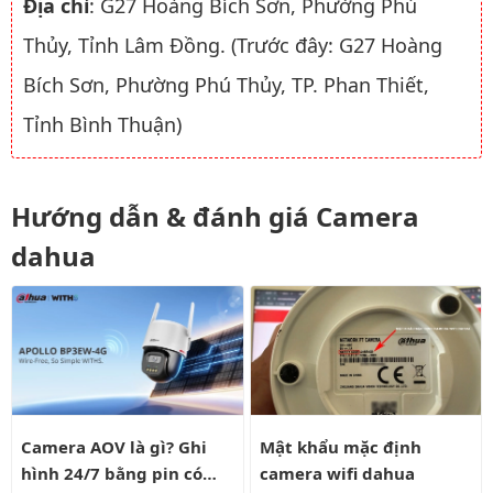
Địa chỉ
: G27 Hoàng Bích Sơn, Phường Phú
Thủy, Tỉnh Lâm Đồng. (Trước đây: G27 Hoàng
Bích Sơn, Phường Phú Thủy, TP. Phan Thiết,
Tỉnh Bình Thuận)
Hướng dẫn & đánh giá Camera
dahua
Camera AOV là gì? Ghi hình 24/7 bằng pin có liên tục?
Mật khẩu mặc định camera wifi
Camera AOV là gì? Ghi
Mật khẩu mặc định
hình 24/7 bằng pin có
camera wifi dahua