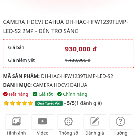
Hình ảnh đại diện của sản phẩm Camera HDCVI Dahua DH-HAC
CAMERA HDCVI DAHUA DH-HAC-HFW1239TLMP-
LED-S2 2MP - ĐÈN TRỢ SÁNG
Giá bán
930,000 đ
Giá và khuyến mãi
Giá niêm yết
1,430,000 đ
MÃ SẢN PHẨM:
DH-HAC-HFW1239TLMP-LED-S2
DANH MỤC:
CAMERA HDCVI DAHUA
Hết hàng
Giá tốt
Chính hãng
-
5/5
(
1 đánh giá
)
Quá Tuyệt Vời
Hình ảnh
Video
Thông số
Đánh giá
Hướng