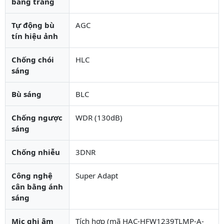
bằng trắng
Tự động bù
AGC
tín hiệu ảnh
Chống chói
HLC
sáng
Bù sáng
BLC
Chống ngược
WDR (130dB)
sáng
Chống nhiễu
3DNR
Công nghệ
Super Adapt
cân bằng ánh
sáng
Mic ghi âm
Tích hợp (mã HAC-HFW1239TLMP-A-