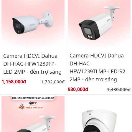
Camera HDCVI Dahua
Camera HDCVI Dahua
DH-HAC-
DH-HAC-HFW1239TP-
HFW1239TLMP-LED-S2
LED 2MP - đèn trợ sáng
2MP - đèn trợ sáng
Giá bán:
1,158,000đ
Giá gốc:
1,782,000đ
Giá bán:
930,000đ
Giá gốc:
1,430,000đ