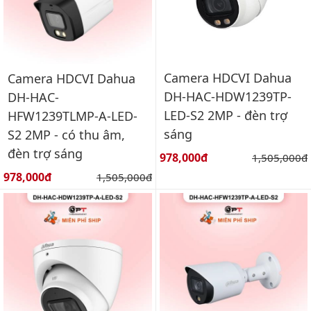
Camera HDCVI Dahua
Camera HDCVI Dahua
DH-HAC-HDW1239TP-
DH-HAC-
LED-S2 2MP - đèn trợ
HFW1239TLMP-A-LED-
sáng
S2 2MP - có thu âm,
đèn trợ sáng
Giá bán:
978,000đ
Giá gốc:
1,505,000đ
Giá bán:
978,000đ
Giá gốc:
1,505,000đ