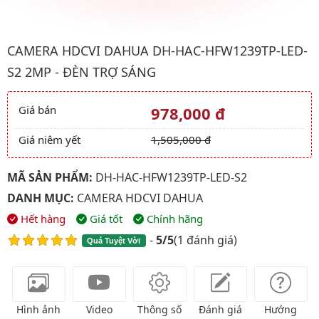
Hình ảnh đại diện của sản phẩm Camera HDCVI Dahua DH-HAC-
CAMERA HDCVI DAHUA DH-HAC-HFW1239TP-LED-
S2 2MP - ĐÈN TRỢ SÁNG
Giá bán
978,000 đ
Giá và khuyến mãi
Giá niêm yết
1,505,000 đ
MÃ SẢN PHẨM:
DH-HAC-HFW1239TP-LED-S2
DANH MỤC:
CAMERA HDCVI DAHUA
Hết hàng
Giá tốt
Chính hãng
-
5/5
(
1 đánh giá
)
Quá Tuyệt Vời
Hình ảnh
Video
Thông số
Đánh giá
Hướng