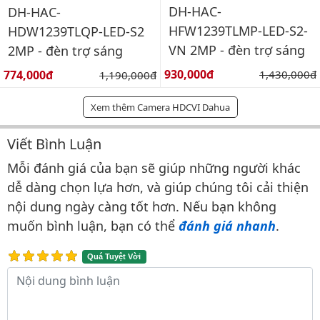
DH-HAC-
DH-HAC-
HFW1239TLMP-LED-S2-
HDW1239TLQP-LED-S2
VN 2MP - đèn trợ sáng
2MP - đèn trợ sáng
Giá bán:
Giá bán:
930,000đ
Giá gốc:
774,000đ
Giá gốc:
1,430,000đ
1,190,000đ
Xem thêm Camera HDCVI Dahua
Viết Bình Luận
Bình luận & Đánh giá
Mỗi đánh giá của bạn sẽ giúp những người khác
dễ dàng chọn lựa hơn, và giúp chúng tôi cải thiện
nội dung ngày càng tốt hơn. Nếu bạn không
muốn bình luận, bạn có thể
đánh giá nhanh
.
Quá Tuyệt Vời
Nội dung bình luận