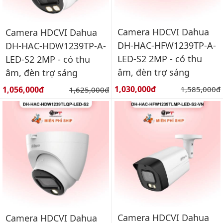
Camera HDCVI Dahua
Camera HDCVI Dahua
DH-HAC-HFW1239TP-A-
DH-HAC-HDW1239TP-A-
LED-S2 2MP - có thu
LED-S2 2MP - có thu
âm, đèn trợ sáng
âm, đèn trợ sáng
Giá bán:
Giá bán:
1,030,000đ
Giá gốc:
1,056,000đ
Giá gốc:
1,585,000đ
1,625,000đ
Camera HDCVI Dahua
Camera HDCVI Dahua