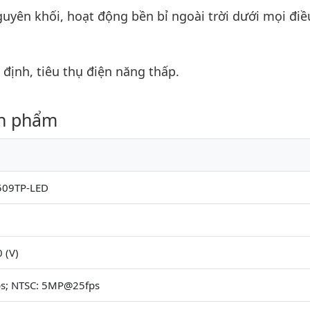
nguyên khối, hoạt động bền bỉ ngoài trời dưới mọi điề
 định, tiêu thụ điện năng thấp.
ản phẩm
09TP-LED
 (V)
s; NTSC: 5MP@25fps