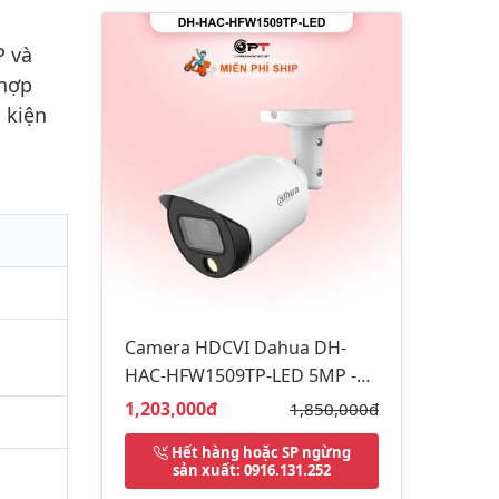
P và
 hợp
 kiện
Camera HDCVI Dahua DH-
HAC-HFW1509TP-LED 5MP -
đèn trợ sáng
Giá bán:
1,203,000đ
Giá gốc:
1,850,000đ
Hết hàng hoặc SP ngừng
sản xuất
: 0916.131.252