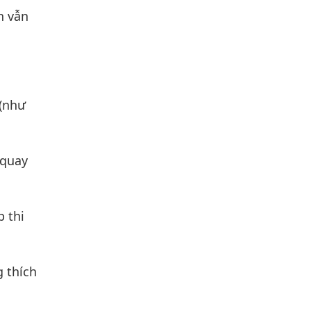
h vẫn
 (như
 quay
p thi
 thích