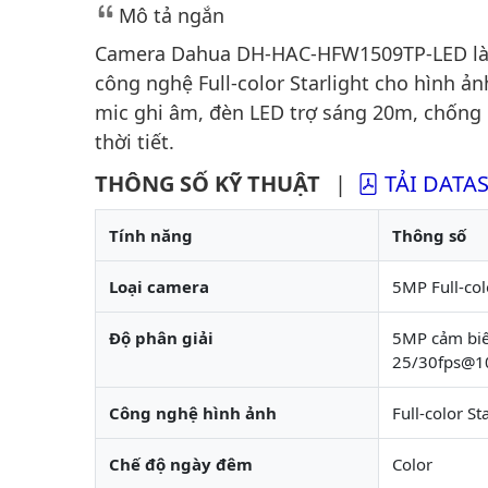
Mô tả ngắn
Camera Dahua DH-HAC-HFW1509TP-LED là gi
công nghệ Full-color Starlight cho hình ả
mic ghi âm, đèn LED trợ sáng 20m, chống n
thời tiết.
THÔNG SỐ KỸ THUẬT
|
TẢI DATA
Tính năng
Thông số
Loại camera
5MP Full-col
Độ phân giải
5MP cảm biế
25/30fps@1
Công nghệ hình ảnh
Full-color S
Chế độ ngày đêm
Color