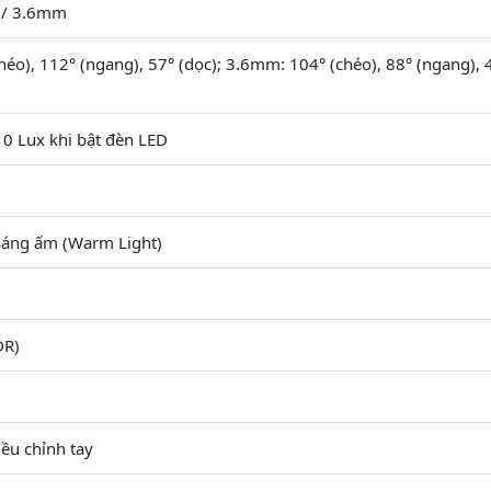
 / 3.6mm
éo), 112° (ngang), 57° (dọc); 3.6mm: 104° (chéo), 88° (ngang), 
 0 Lux khi bật đèn LED
sáng ấm (Warm Light)
DR)
ều chỉnh tay