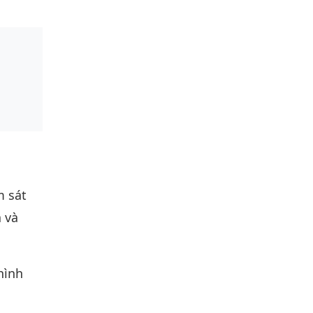
m sát
 và
hình