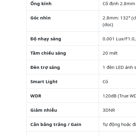
Ống kính
Cố định 2.8mm
Góc nhìn
2.8mm: 132° (ch
(dọc)
Độ nhạy sáng
0.001 Lux/F1.0,
Tầm chiếu sáng
20 mét
Đèn trợ sáng
1 đèn LED ánh 
Smart Light
Có
WDR
120dB (True W
Giảm nhiễu
3DNR
Cân bằng trắng / Gain
Tự động hoặc đi