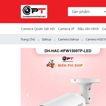
Chọn danh mục tìm ki
Từ khóa hoặc mã hàng
Camera Quán Sát HD
Camera IP
Đầu Ghi Hình
Ca
Trang Chủ
Dahua
Camera Dahua
Camera HDCV
Previous