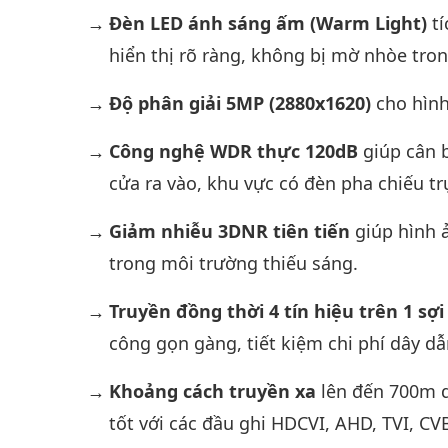
Đèn LED ánh sáng ấm (Warm Light)
tí
hiển thị rõ ràng, không bị mờ nhòe tro
Độ phân giải 5MP (2880x1620)
cho hình 
Công nghệ WDR thực 120dB
giúp cân 
cửa ra vào, khu vực có đèn pha chiếu trự
Giảm nhiễu 3DNR tiên tiến
giúp hình ả
trong môi trường thiếu sáng.
Truyền đồng thời 4 tín hiệu trên 1 sợi
công gọn gàng, tiết kiệm chi phí dây dẫ
Khoảng cách truyền xa
lên đến 700m q
tốt với các đầu ghi HDCVI, AHD, TVI, CV