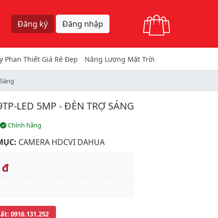
Giỏ hàng
Đăng ký
Đăng nhập
y Phan Thiết Giá Rẻ Đẹp
Năng Lượng Mặt Trời
 Sáng
P-LED 5MP - ĐÈN TRỢ SÁNG
Chính hãng
MỤC:
CAMERA HDCVI DAHUA
 đ
uất
: 0916.131.252