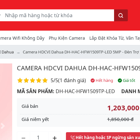
ếm
Tìm kiếm
mera Wifi Không Dây
Phụ Kiện Camera
Lắp Đặt Khóa Từ, Vân Ta
I Dahua
Camera HDCVI Dahua DH-HAC-HFW1509TP-LED 5MP - Đèn Trợ
CAMERA HDCVI DAHUA DH-HAC-HFW1509T
Điểm đánh giá
5/5
(
1 đánh giá
)
Hết hàng
Giá tốt
MÃ SẢN PHẨM:
DH-HAC-HFW1509TP-LED
DANH 
Giá bán
1,203,000
Giá niêm yết
1,850,000 đ
Next
Hết hàng hoặc SP ngừng sản x