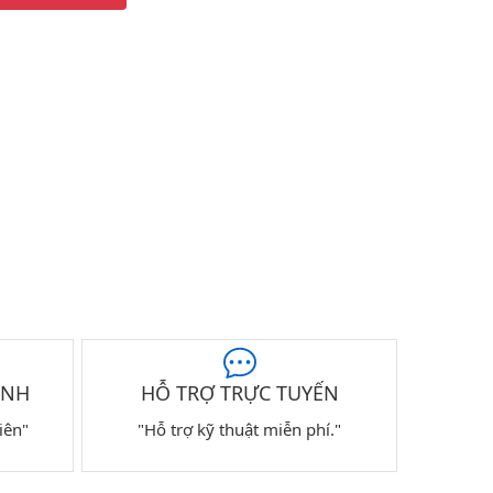
ÀNH
HỖ TRỢ TRỰC TUYẾN
iên"
"Hỗ trợ kỹ thuật miễn phí."