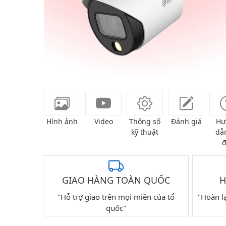
Hình ảnh
Video
Thông số
Đánh giá
Hư
kỹ thuật
dẫn
đ
GIAO HÀNG TOÀN QUỐC
H
"Hỗ trợ giao trên mọi miền của tổ
"Hoàn l
quốc"