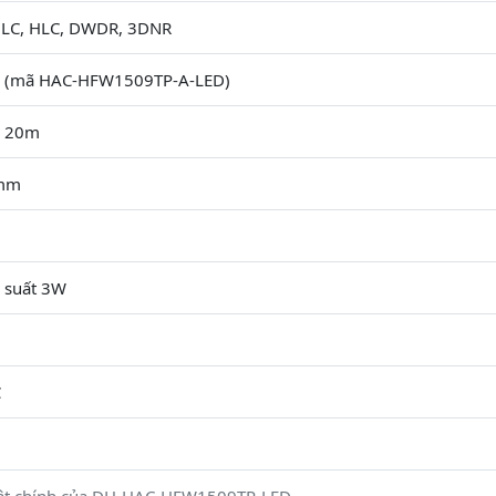
BLC, HLC, DWDR, 3DNR
c (mã HAC-HFW1509TP-A-LED)
h 20m
6mm
 suất 3W
C