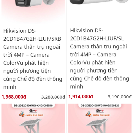
Hikvision DS-
Hikvision DS-
2CD1B47G2H-LIUF/SL
2CD1B47G2H-LIUF/SRB
Camera thân trụ ngoài
Camera thân trụ ngoài
trời 4MP – Camera
trời 4MP – Camera
ColorVu phát hiện
ColorVu phát hiện
người phương tiện
người phương tiện
cùng Chế độ đèn thông
cùng Chế độ đèn thông
minh
minh
Giá bán:
Giá bán:
1,914,000đ
Giá gốc:
1,968,000đ
Giá gốc:
3,190,000đ
3,280,000đ