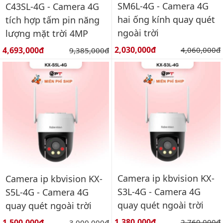
SM6L-4G - Camera 4G
C43SL-4G - Camera 4G
hai ống kính quay quét
tích hợp tấm pin năng
ngoài trời
lượng mặt trời 4MP
Giá bán:
Giá bán:
2,030,000đ
Giá gốc:
4,693,000đ
Giá gốc:
4,060,000đ
9,385,000đ
Camera ip kbvision KX-
Camera ip kbvision KX-
S3L-4G - Camera 4G
S5L-4G - Camera 4G
quay quét ngoài trời
quay quét ngoài trời
Giá bán:
Giá bán:
1,380,000đ
Giá gốc:
1,500,000đ
Giá gốc:
2,760,000đ
3,000,000đ