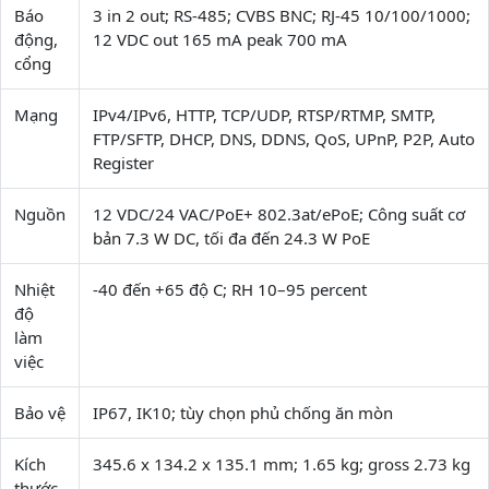
Báo
3 in 2 out; RS-485; CVBS BNC; RJ-45 10/100/1000;
động,
12 VDC out 165 mA peak 700 mA
cổng
Mạng
IPv4/IPv6, HTTP, TCP/UDP, RTSP/RTMP, SMTP,
FTP/SFTP, DHCP, DNS, DDNS, QoS, UPnP, P2P, Auto
Register
Nguồn
12 VDC/24 VAC/PoE+ 802.3at/ePoE; Công suất cơ
bản 7.3 W DC, tối đa đến 24.3 W PoE
Nhiệt
-40 đến +65 độ C; RH 10–95 percent
độ
làm
việc
Bảo vệ
IP67, IK10; tùy chọn phủ chống ăn mòn
Kích
345.6 x 134.2 x 135.1 mm; 1.65 kg; gross 2.73 kg
thước,