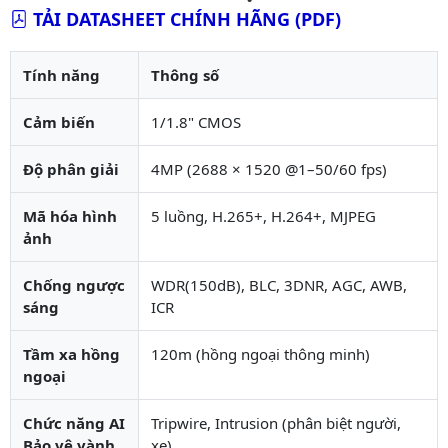
TẢI DATASHEET CHÍNH HÃNG (PDF)
Tính năng
Thông số
Cảm biến
1/1.8" CMOS
Độ phân giải
4MP (2688 × 1520 @1–50/60 fps)
Mã hóa hình
5 luồng, H.265+, H.264+, MJPEG
ảnh
Chống ngược
WDR(150dB), BLC, 3DNR, AGC, AWB,
sáng
ICR
Tầm xa hồng
120m (hồng ngoại thông minh)
ngoại
Chức năng AI
Tripwire, Intrusion (phân biệt người,
Bảo vệ vành
xe)