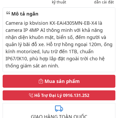
kỹ thuật
dẫn cài đặt
Mô tả ngắn
Camera ip kbvision KX-EAi4305MN-EB-X4 là
camera IP 4MP AI thông minh với khả năng
nhận diện khuôn mặt, biển số, đếm người và
quản lý bãi đỗ xe. Hỗ trợ hồng ngoại 120m, ống
kính motorized, lưu trữ đến 1TB, chuẩn
IP67/IK10, phù hợp lắp đặt ngoài trời cho hệ
thống giám sát an ninh.
Mua sản phẩm
Hỗ Trợ Đại Lý
0916.131.252
GIAO HÀNG TOÀN QUỐC