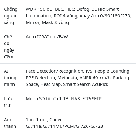
Chống
WDR 150 dB; BLC, HLC; Defog; 3DNR; Smart
ngược
Illumination; ROI 4 vùng; xoay ảnh 0/90/180/270;
sáng
Mirror; Mask 8 vùng
Chế
Auto ICR/Color/B/W
độ
ngày
đêm
AI
Face Detection/Recognition, IVS, People Counting,
thông
PPE Detection, Metadata, ANPR 60 km/h, Parking
minh
Space, Heat Map, Smart Search AcuPick
Lưu
Micro SD tối đa 1 TB; NAS; FTP/SFTP
trữ
Âm
1 in, 1 out; Codec
thanh
G.711a/G.711Mu/PCM/G.726/G.723