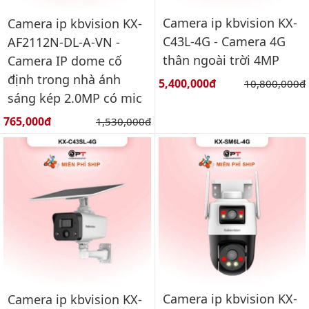
Camera ip kbvision KX-
Camera ip kbvision KX-
C43L-4G - Camera 4G
AF2112N-DL-A-VN -
thân ngoài trời 4MP
Camera IP dome cố
định trong nhà ánh
Giá bán:
5,400,000đ
Giá gốc:
10,800,000đ
sáng kép 2.0MP có mic
Giá bán:
765,000đ
Giá gốc:
1,530,000đ
Camera ip kbvision KX-
Camera ip kbvision KX-