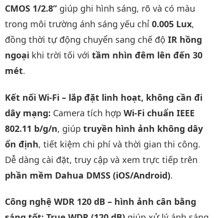
CMOS 1/2.8”
giúp ghi hình sáng, rõ và có màu
trong môi trường ánh sáng yếu chỉ
0.005 Lux
,
đồng thời tự động chuyển sang chế độ
IR hồng
ngoại
khi trời tối với
tầm nhìn đêm lên đến 30
mét
.
Kết nối Wi-Fi – lắp đặt linh hoạt, không cần đi
dây mạng:
Camera tích hợp
Wi-Fi chuẩn IEEE
802.11 b/g/n
, giúp
truyền hình ảnh không dây
ổn định
, tiết kiệm chi phí và thời gian thi công.
Dễ dàng cài đặt, truy cập và xem trực tiếp trên
phần mềm Dahua DMSS (iOS/Android)
.
Công nghệ WDR 120 dB – hình ảnh cân bằng
sáng tốt:
True WDR (120 dB)
giúp xử lý ánh sáng