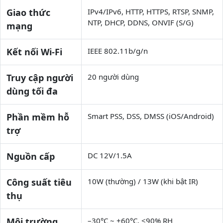
Giao thức
IPv4/IPv6, HTTP, HTTPS, RTSP, SNMP,
NTP, DHCP, DDNS, ONVIF (S/G)
mạng
Kết nối Wi-Fi
IEEE 802.11b/g/n
Truy cập người
20 người dùng
dùng tối đa
Phần mềm hỗ
Smart PSS, DSS, DMSS (iOS/Android)
trợ
Nguồn cấp
DC 12V/1.5A
Công suất tiêu
10W (thường) / 13W (khi bật IR)
thụ
Môi trường
–30°C ~ +60°C, ≤90% RH