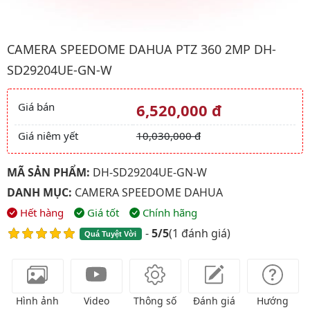
Hình ảnh đại diện của sản phẩm Camera Speedome Dahua PT
CAMERA SPEEDOME DAHUA PTZ 360 2MP DH-
SD29204UE-GN-W
Giá bán
6,520,000 đ
Giá và khuyến mãi
Giá niêm yết
10,030,000 đ
MÃ SẢN PHẨM:
DH-SD29204UE-GN-W
DANH MỤC:
CAMERA SPEEDOME DAHUA
Hết hàng
Giá tốt
Chính hãng
-
5/5
(
1 đánh giá
)
Quá Tuyệt Vời
Hình ảnh
Video
Thông số
Đánh giá
Hướng