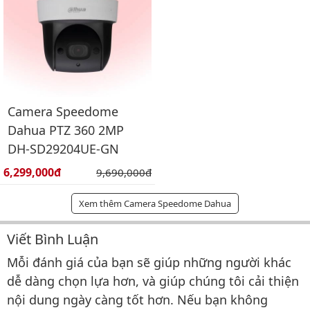
Camera Speedome
Dahua PTZ 360 2MP
DH-SD29204UE-GN
Giá bán:
6,299,000đ
Giá gốc:
9,690,000đ
Xem thêm Camera Speedome Dahua
Viết Bình Luận
Bình luận & Đánh giá
Mỗi đánh giá của bạn sẽ giúp những người khác
dễ dàng chọn lựa hơn, và giúp chúng tôi cải thiện
nội dung ngày càng tốt hơn. Nếu bạn không