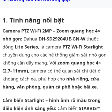
Tính năng nổi bật
Camera PTZ Wi-Fi 2MP – Zoom quang học 4×
nhỏ gọn:
Dahua
DH-SD29204UE-GN-W
thuộc
dòng
Lite Series
, là camera
PTZ Wi-Fi Starlight
chuyên dụng cho các hệ thống giám sát nhỏ gọn,
không cần dây mạng. Với
zoom quang học 4×
(2.7–11mm)
, camera có thể quan sát chi tiết ở
khoảng cách xa, phù hợp cho
nhà riêng, cửa
hàng, văn phòng, quán cà phê hoặc bãi xe
.
Cảm biến Starlight – hình ảnh rõ màu trong
điều kiện ánh sáng yếu:
Cảm biến
STARVIS™