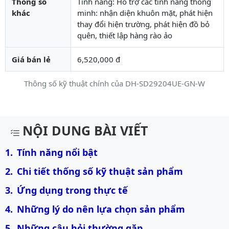
Thông số
Tính năng: Hỗ trợ các tính năng thông
khác
minh: nhận diện khuôn mặt, phát hiện
thay đổi hiện trường, phát hiện đồ bỏ
quên, thiết lập hàng rào ảo
Giá bán lẻ
6,520,000 đ
Thông số kỹ thuật chính của DH-SD29204UE-GN-W
Mô tả chi tiết sản phẩm
NỘI DUNG BÀI VIẾT
Tính năng nổi bật
Chi tiết thống số kỹ thuật sản phẩm
Ứng dụng trong thực tế
Những lý do nên lựa chọn sản phẩm
Những câu hỏi thường gặp