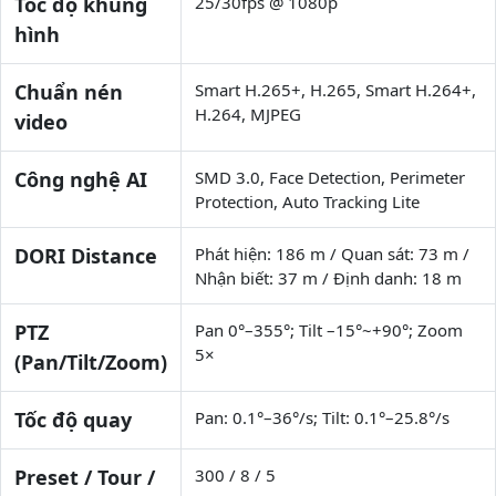
Tốc độ khung
25/30fps @ 1080p
hình
Chuẩn nén
Smart H.265+, H.265, Smart H.264+,
H.264, MJPEG
video
Công nghệ AI
SMD 3.0, Face Detection, Perimeter
Protection, Auto Tracking Lite
DORI Distance
Phát hiện: 186 m / Quan sát: 73 m /
Nhận biết: 37 m / Định danh: 18 m
PTZ
Pan 0°–355°; Tilt –15°~+90°; Zoom
5×
(Pan/Tilt/Zoom)
Tốc độ quay
Pan: 0.1°–36°/s; Tilt: 0.1°–25.8°/s
Preset / Tour /
300 / 8 / 5