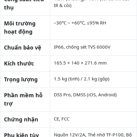
IR & còi)
thụ
Môi trường
–30°C ~ +60°C, ≤95% RH
hoạt động
Chuẩn bảo vệ
IP66, chống sét TVS 6000V
Kích thước
165.5 × 140 × 271.6 mm
Trọng lượng
1.5 kg (tịnh) / 2.1 kg (gộp)
Phần mềm hỗ
DSS Pro, DMSS (iOS, Android)
trợ
Chứng nhận
CE, FCC
Phụ kiện tùy
Nguồn 12V/2A, Thẻ nhớ TF-P100, Bộ