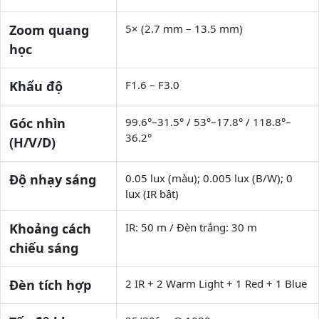
Zoom quang
5× (2.7 mm – 13.5 mm)
học
Khẩu độ
F1.6 – F3.0
Góc nhìn
99.6°–31.5° / 53°–17.8° / 118.8°–
36.2°
(H/V/D)
Độ nhạy sáng
0.05 lux (màu); 0.005 lux (B/W); 0
lux (IR bật)
Khoảng cách
IR: 50 m / Đèn trắng: 30 m
chiếu sáng
Đèn tích hợp
2 IR + 2 Warm Light + 1 Red + 1 Blue