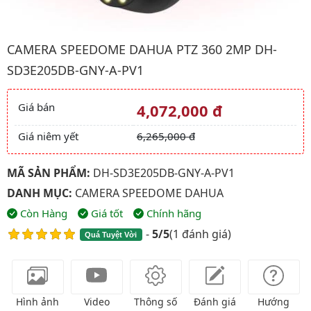
Hình ảnh đại diện của sản phẩm Camera Speedome Dahua PT
CAMERA SPEEDOME DAHUA PTZ 360 2MP DH-
SD3E205DB-GNY-A-PV1
Giá bán
4,072,000 đ
Giá và khuyến mãi
Giá niêm yết
6,265,000 đ
MÃ SẢN PHẨM:
DH-SD3E205DB-GNY-A-PV1
DANH MỤC:
CAMERA SPEEDOME DAHUA
Còn Hàng
Giá tốt
Chính hãng
-
5/5
(
1 đánh giá
)
Quá Tuyệt Vời
Hình ảnh
Video
Thông số
Đánh giá
Hướng