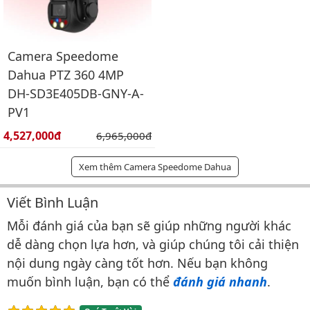
Camera Speedome
Dahua PTZ 360 4MP
DH-SD3E405DB-GNY-A-
PV1
Giá bán:
4,527,000đ
Giá gốc:
6,965,000đ
Xem thêm Camera Speedome Dahua
Viết Bình Luận
Bình luận & Đánh giá
Mỗi đánh giá của bạn sẽ giúp những người khác
dễ dàng chọn lựa hơn, và giúp chúng tôi cải thiện
nội dung ngày càng tốt hơn. Nếu bạn không
muốn bình luận, bạn có thể
đánh giá nhanh
.