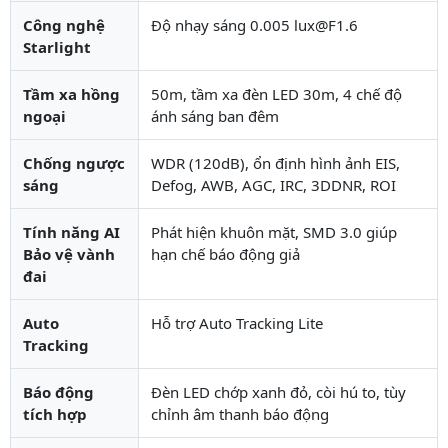
Công nghệ
Độ nhạy sáng 0.005 lux@F1.6
Starlight
Tầm xa hồng
50m, tầm xa đèn LED 30m, 4 chế độ
ngoại
ánh sáng ban đêm
Chống ngược
WDR (120dB), ổn định hình ảnh EIS,
sáng
Defog, AWB, AGC, IRC, 3DDNR, ROI
Tính năng AI
Phát hiện khuôn mặt, SMD 3.0 giúp
Bảo vệ vành
hạn chế báo động giả
đai
Auto
Hỗ trợ Auto Tracking Lite
Tracking
Báo động
Đèn LED chớp xanh đỏ, còi hú to, tùy
tích hợp
chỉnh âm thanh báo động