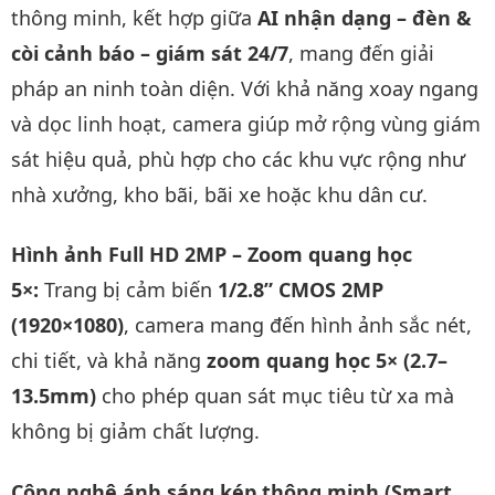
thông minh, kết hợp giữa
AI nhận dạng – đèn &
còi cảnh báo – giám sát 24/7
, mang đến giải
pháp an ninh toàn diện. Với khả năng xoay ngang
và dọc linh hoạt, camera giúp mở rộng vùng giám
sát hiệu quả, phù hợp cho các khu vực rộng như
nhà xưởng, kho bãi, bãi xe hoặc khu dân cư.
Hình ảnh Full HD 2MP – Zoom quang học
5×:
Trang bị cảm biến
1/2.8” CMOS 2MP
(1920×1080)
, camera mang đến hình ảnh sắc nét,
chi tiết, và khả năng
zoom quang học 5× (2.7–
13.5mm)
cho phép quan sát mục tiêu từ xa mà
không bị giảm chất lượng.
Công nghệ ánh sáng kép thông minh (Smart