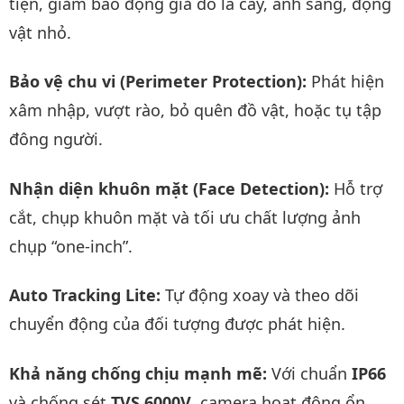
tiện, giảm báo động giả do lá cây, ánh sáng, động
vật nhỏ.
Bảo vệ chu vi (Perimeter Protection):
Phát hiện
xâm nhập, vượt rào, bỏ quên đồ vật, hoặc tụ tập
đông người.
Nhận diện khuôn mặt (Face Detection):
Hỗ trợ
cắt, chụp khuôn mặt và tối ưu chất lượng ảnh
chụp “one-inch”.
Auto Tracking Lite:
Tự động xoay và theo dõi
chuyển động của đối tượng được phát hiện.
Khả năng chống chịu mạnh mẽ:
Với chuẩn
IP66
và chống sét
TVS 6000V
, camera hoạt động ổn