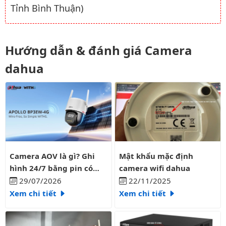
Tỉnh Bình Thuận)
Hướng dẫn & đánh giá Camera
dahua
Camera AOV là gì? Ghi hình 24/7 bằng pin có liên tục?
Mật khẩu mặc định camera wifi
Camera AOV là gì? Ghi
Mật khẩu mặc định
hình 24/7 bằng pin có
camera wifi dahua
liên tục?
29/07/2026
22/11/2025
Xem chi tiết
Xem chi tiết