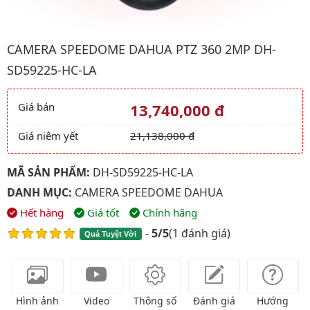
Hình ảnh đại diện của sản phẩm Camera Speedome Dahua PTZ
CAMERA SPEEDOME DAHUA PTZ 360 2MP DH-
SD59225-HC-LA
Giá bán
13,740,000 đ
Giá và khuyến mãi
Giá niêm yết
21,138,000 đ
MÃ SẢN PHẨM:
DH-SD59225-HC-LA
DANH MỤC:
CAMERA SPEEDOME DAHUA
Hết hàng
Giá tốt
Chính hãng
-
5/5
(
1 đánh giá
)
Quá Tuyệt Vời
Hình ảnh
Video
Thông số
Đánh giá
Hướng