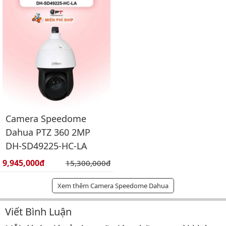
Camera Speedome
Dahua PTZ 360 2MP
DH-SD49225-HC-LA
Giá bán:
9,945,000đ
Giá gốc:
15,300,000đ
Xem thêm Camera Speedome Dahua
Viết Bình Luận
Bình luận & Đánh giá