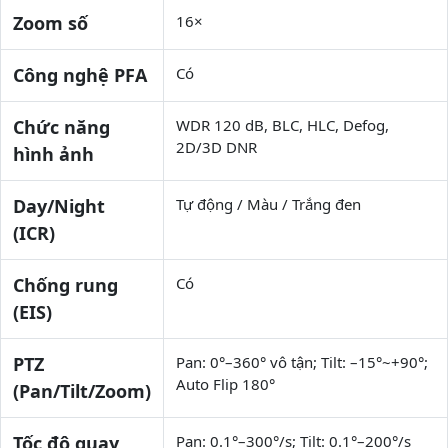
Zoom số
16×
Công nghệ PFA
Có
Chức năng
WDR 120 dB, BLC, HLC, Defog,
2D/3D DNR
hình ảnh
Day/Night
Tự động / Màu / Trắng đen
(ICR)
Chống rung
Có
(EIS)
PTZ
Pan: 0°–360° vô tận; Tilt: –15°~+90°;
Auto Flip 180°
(Pan/Tilt/Zoom)
Tốc độ quay
Pan: 0.1°–300°/s; Tilt: 0.1°–200°/s