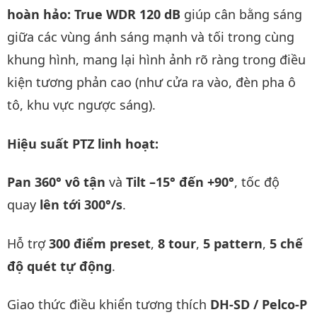
hoàn hảo:
True WDR 120 dB
giúp cân bằng sáng
giữa các vùng ánh sáng mạnh và tối trong cùng
khung hình, mang lại hình ảnh rõ ràng trong điều
kiện tương phản cao (như cửa ra vào, đèn pha ô
tô, khu vực ngược sáng).
Hiệu suất PTZ linh hoạt:
Pan 360° vô tận
và
Tilt –15° đến +90°
, tốc độ
quay
lên tới 300°/s
.
Hỗ trợ
300 điểm preset
,
8 tour
,
5 pattern
,
5 chế
độ quét tự động
.
Giao thức điều khiển tương thích
DH-SD / Pelco-P