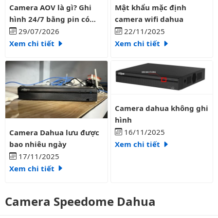
Camera AOV là gì? Ghi hình 24/7 bằng pin có liên tục?
Mật khẩu mặc định camera wifi
Camera AOV là gì? Ghi
Mật khẩu mặc định
hình 24/7 bằng pin có
camera wifi dahua
liên tục?
29/07/2026
22/11/2025
Xem chi tiết
Xem chi tiết
Camera dahua không ghi hình
Camera dahua không ghi
hình
Camera Dahua lưu được bao nhiêu ngày
16/11/2025
Camera Dahua lưu được
bao nhiêu ngày
Xem chi tiết
17/11/2025
Xem chi tiết
Camera Speedome Dahua