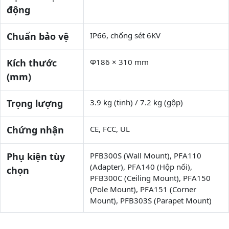
động
Chuẩn bảo vệ
IP66, chống sét 6KV
Kích thước
Φ186 × 310 mm
(mm)
Trọng lượng
3.9 kg (tịnh) / 7.2 kg (gộp)
Chứng nhận
CE, FCC, UL
Phụ kiện tùy
PFB300S (Wall Mount), PFA110
(Adapter), PFA140 (Hộp nối),
chọn
PFB300C (Ceiling Mount), PFA150
(Pole Mount), PFA151 (Corner
Mount), PFB303S (Parapet Mount)