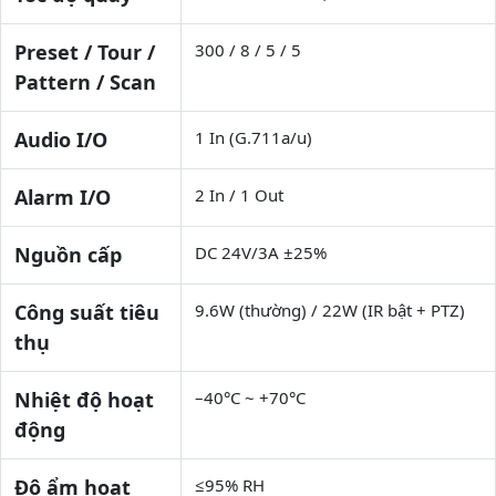
Preset / Tour /
300 / 8 / 5 / 5
Pattern / Scan
Audio I/O
1 In (G.711a/u)
Alarm I/O
2 In / 1 Out
Nguồn cấp
DC 24V/3A ±25%
Công suất tiêu
9.6W (thường) / 22W (IR bật + PTZ)
thụ
Nhiệt độ hoạt
–40°C ~ +70°C
động
Độ ẩm hoạt
≤95% RH