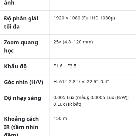
ảnh
Độ phân giải
1920 × 1080 (Full HD 1080p)
tối đa
Zoom quang
25× (4.8–120 mm)
học
Khẩu độ
F1.6 – F3.5
Góc nhìn (H/V)
H: 61°–2.8° / V: 22.6°–0.4°
Độ nhạy sáng
0.005 Lux (màu); 0.0005 Lux (B/W);
0 Lux (IR bật)
Khoảng cách
150 m
IR (tầm nhìn
đêm)