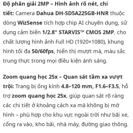
Độ phân giải 2MP – Hình ảnh rõ nét, chi
tiết:
Camera
Dahua DH-SD5A225GB-HNR
thuộc
dòng
WizSense
tích hợp chip AI chuyên dụng, sử
dụng cảm biến
1/2.8" STARVIS™ CMOS 2MP
, cho
chất lượng hình ảnh Full HD (1920×1080), khung
hình tối đa
50/60fps
, hiển thị mượt mà, màu sắc
trung thực trong mọi điều kiện ánh sáng.
Zoom quang học 25x – Quan sát tầm xa vượt
trội:
Trang bị ống kính
4.8–120 mm, F1.6–F3.5
, hỗ
trợ
zoom quang học 25x
, giúp quan sát rõ ràng
các chi tiết ở khoảng cách xa mà không bị mờ
hình – phù hợp cho khu vực ngoài trời như bãi xe,
cổng ra vào, kho bãi, nhà máy, đường giao thông.