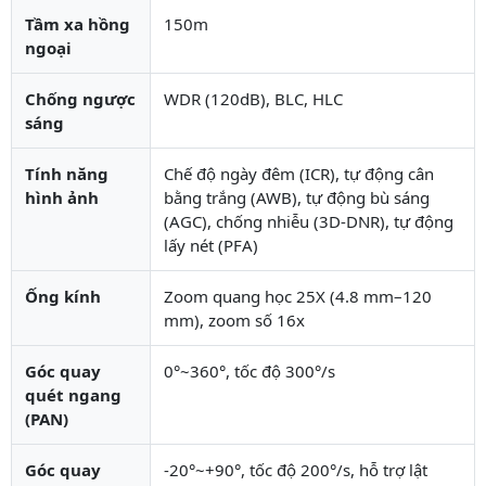
Tầm xa hồng
150m
ngoại
Chống ngược
WDR (120dB), BLC, HLC
sáng
Tính năng
Chế độ ngày đêm (ICR), tự động cân
hình ảnh
bằng trắng (AWB), tự động bù sáng
(AGC), chống nhiễu (3D-DNR), tự động
lấy nét (PFA)
Ống kính
Zoom quang học 25X (4.8 mm–120
mm), zoom số 16x
Góc quay
0°~360°, tốc độ 300°/s
quét ngang
(PAN)
Góc quay
-20°~+90°, tốc độ 200°/s, hỗ trợ lật