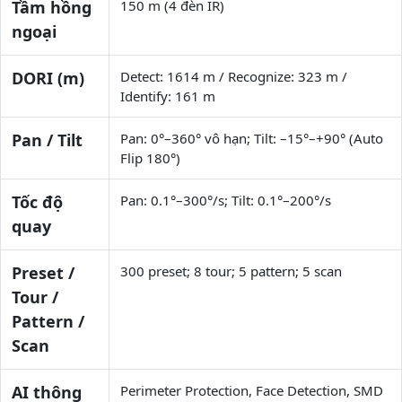
Tầm hồng
150 m (4 đèn IR)
ngoại
DORI (m)
Detect: 1614 m / Recognize: 323 m /
Identify: 161 m
Pan / Tilt
Pan: 0°–360° vô hạn; Tilt: –15°–+90° (Auto
Flip 180°)
Tốc độ
Pan: 0.1°–300°/s; Tilt: 0.1°–200°/s
quay
Preset /
300 preset; 8 tour; 5 pattern; 5 scan
Tour /
Pattern /
Scan
AI thông
Perimeter Protection, Face Detection, SMD