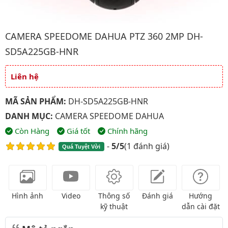
Hình ảnh đại diện của sản phẩm Camera Speedome Dahua PT
CAMERA SPEEDOME DAHUA PTZ 360 2MP DH-
SD5A225GB-HNR
Liên hệ
Giá và khuyến mãi
MÃ SẢN PHẨM:
DH-SD5A225GB-HNR
DANH MỤC:
CAMERA SPEEDOME DAHUA
Còn Hàng
Giá tốt
Chính hãng
-
5/5
(
1 đánh giá
)
Quá Tuyệt Vời
Hình ảnh
Video
Thông số
Đánh giá
Hướng
kỹ thuật
dẫn cài đặt