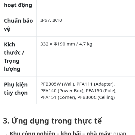
hoạt động
Chuẩn bảo
IP67, IK10
vệ
Kích
332 × Φ190 mm / 4.7 kg
thước /
Trọng
lượng
Phụ kiện
PFB305W (Wall), PFA111 (Adapter),
PFA140 (Power Box), PFA150 (Pole),
tùy chọn
PFA151 (Corner), PFB300C (Ceiling)
Ứng dụng trong thực tế
Khu công nghiệp – kho bãi – nhà máy:
quan