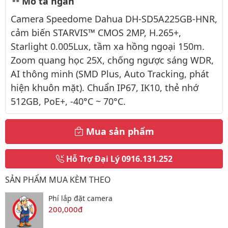
Mô tả ngắn
Camera Speedome Dahua DH-SD5A225GB-HNR,
cảm biến STARVIS™ CMOS 2MP, H.265+,
Starlight 0.005Lux, tầm xa hồng ngoại 150m.
Zoom quang học 25X, chống ngược sáng WDR,
AI thông minh (SMD Plus, Auto Tracking, phát
hiện khuôn mặt). Chuẩn IP67, IK10, thẻ nhớ
512GB, PoE+, -40°C ~ 70°C.
Mua sản phẩm
Hỗ Trợ Đại Lý
0916.131.252
SẢN PHẨM MUA KÈM THEO
Phí lắp đặt camera
200,000đ