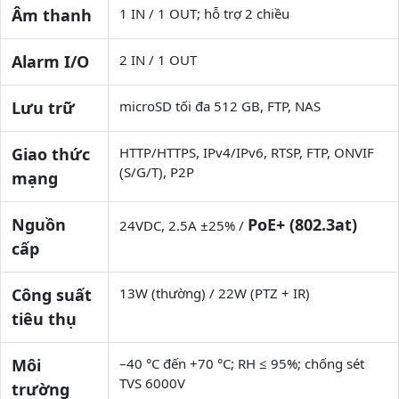
Âm thanh
1 IN / 1 OUT; hỗ trợ 2 chiều
Alarm I/O
2 IN / 1 OUT
Lưu trữ
microSD tối đa 512 GB, FTP, NAS
Giao thức
HTTP/HTTPS, IPv4/IPv6, RTSP, FTP, ONVIF
(S/G/T), P2P
mạng
Nguồn
PoE+ (802.3at)
24VDC, 2.5A ±25% /
cấp
Công suất
13W (thường) / 22W (PTZ + IR)
tiêu thụ
Môi
–40 °C đến +70 °C; RH ≤ 95%; chống sét
TVS 6000V
trường