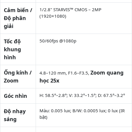
Cảm biến /
1/2.8" STARVIS™ CMOS – 2MP
(1920×1080)
Độ phân
giải
Tốc độ
50/60fps @1080p
khung
hình
Ống kính /
Zoom quang
4.8–120 mm, F1.6–F3.5,
Zoom
học 25x
Góc nhìn
H: 58.5°–2.8°; V: 33.2°–1.5°; D: 67.5°–3.2°
Độ nhạy
Màu: 0.005 lux; B/W: 0.0005 lux; 0 lux (IR
bật)
sáng