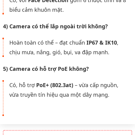
Có, với
Face Detection
gồm 6 thuộc tính và 8
biểu cảm khuôn mặt.
4) Camera có thể lắp ngoài trời không?
Hoàn toàn có thể – đạt chuẩn
IP67 & IK10
,
chịu mưa, nắng, gió, bụi, va đập mạnh.
5) Camera có hỗ trợ PoE không?
Có, hỗ trợ
PoE+ (802.3at)
– vừa cấp nguồn,
vừa truyền tín hiệu qua một dây mạng.