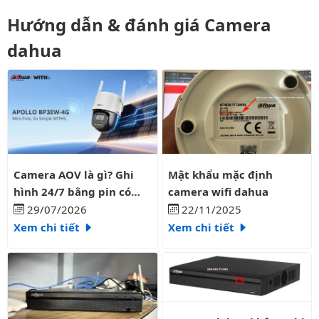
Hướng dẫn & đánh giá Camera
dahua
Camera AOV là gì? Ghi hình 24/7 bằng pin có liên tục?
Mật khẩu mặc định camera wifi
Camera AOV là gì? Ghi
Mật khẩu mặc định
hình 24/7 bằng pin có
camera wifi dahua
liên tục?
29/07/2026
22/11/2025
Xem chi tiết
Xem chi tiết
Camera dahua không ghi hình