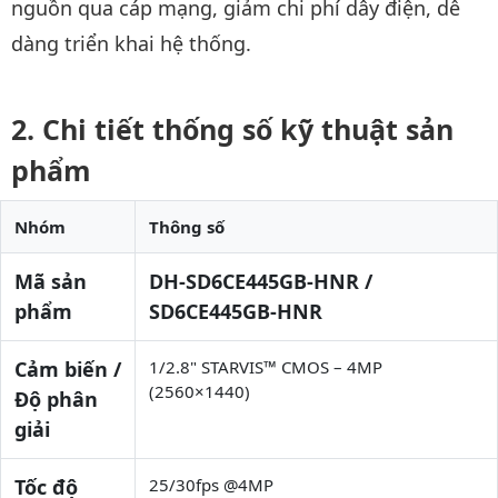
nguồn qua cáp mạng, giảm chi phí dây điện, dễ
dàng triển khai hệ thống.
Chi tiết thống số kỹ thuật sản
phẩm
Nhóm
Thông số
Mã sản
DH-SD6CE445GB-HNR /
phẩm
SD6CE445GB-HNR
Cảm biến /
1/2.8" STARVIS™ CMOS – 4MP
(2560×1440)
Độ phân
giải
Tốc độ
25/30fps @4MP