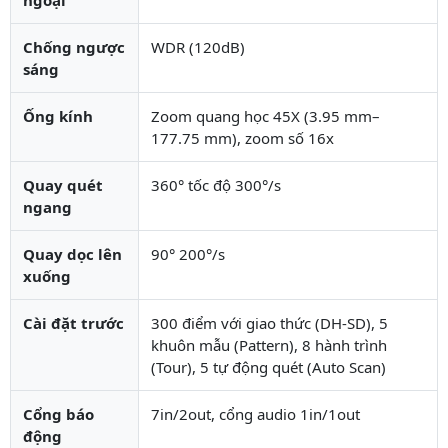
Chống ngược
WDR (120dB)
sáng
Ống kính
Zoom quang học 45X (3.95 mm–
177.75 mm), zoom số 16x
Quay quét
360° tốc độ 300°/s
ngang
Quay dọc lên
90° 200°/s
xuống
Cài đặt trước
300 điểm với giao thức (DH-SD), 5
khuôn mẫu (Pattern), 8 hành trình
(Tour), 5 tự động quét (Auto Scan)
Cổng báo
7in/2out, cổng audio 1in/1out
động