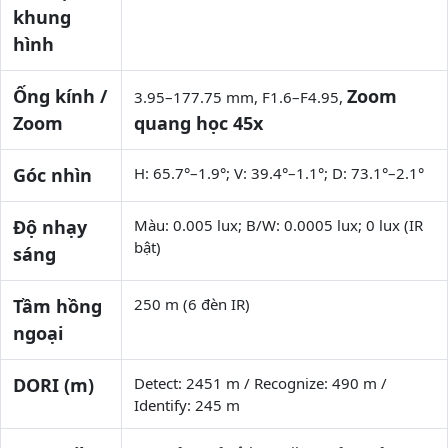
khung
hình
Ống kính /
Zoom
3.95–177.75 mm, F1.6–F4.95,
Zoom
quang học 45x
Góc nhìn
H: 65.7°–1.9°; V: 39.4°–1.1°; D: 73.1°–2.1°
Độ nhạy
Màu: 0.005 lux; B/W: 0.0005 lux; 0 lux (IR
bật)
sáng
Tầm hồng
250 m (6 đèn IR)
ngoại
DORI (m)
Detect: 2451 m / Recognize: 490 m /
Identify: 245 m