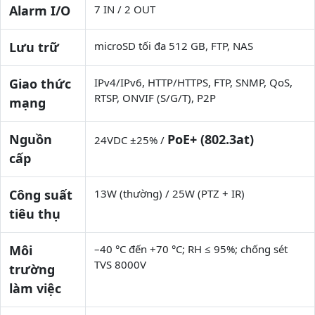
Alarm I/O
7 IN / 2 OUT
Lưu trữ
microSD tối đa 512 GB, FTP, NAS
Giao thức
IPv4/IPv6, HTTP/HTTPS, FTP, SNMP, QoS,
RTSP, ONVIF (S/G/T), P2P
mạng
Nguồn
PoE+ (802.3at)
24VDC ±25% /
cấp
Công suất
13W (thường) / 25W (PTZ + IR)
tiêu thụ
Môi
–40 °C đến +70 °C; RH ≤ 95%; chống sét
TVS 8000V
trường
làm việc