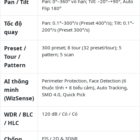
Pan / Tilt
Pan: 0°–360° vô hạn; Tilt: –20°–+90°, Auto
Flip 180°
Tốc độ
Pan: 0.1°–300°/s (Preset 400°/s); Tilt: 0.1°–
200°/s (Preset 300°/s)
quay
Preset /
300 preset; 8 tour (32 preset/tour); 5
pattern; 5 scan
Tour /
Pattern
AI thông
Perimeter Protection, Face Detection (6
thuộc tính + 8 biểu cảm), Auto Tracking,
minh
SMD 4.0, Quick Pick
(WizSense)
WDR / BLC
120 dB / Có / Có
/ HLC
Chống
EIS / 2D & 3DNR