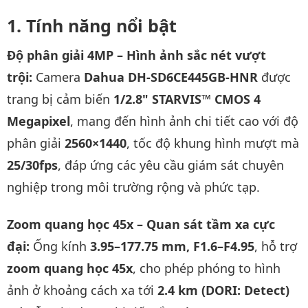
Tính năng nổi bật
Độ phân giải 4MP – Hình ảnh sắc nét vượt
trội:
Camera
Dahua DH-SD6CE445GB-HNR
được
trang bị cảm biến
1/2.8" STARVIS™ CMOS 4
Megapixel
, mang đến hình ảnh chi tiết cao với độ
phân giải
2560×1440
, tốc độ khung hình mượt mà
25/30fps
, đáp ứng các yêu cầu giám sát chuyên
nghiệp trong môi trường rộng và phức tạp.
Zoom quang học 45x – Quan sát tầm xa cực
đại:
Ống kính
3.95–177.75 mm, F1.6–F4.95
, hỗ trợ
zoom quang học 45x
, cho phép phóng to hình
ảnh ở khoảng cách xa tới
2.4 km (DORI: Detect)