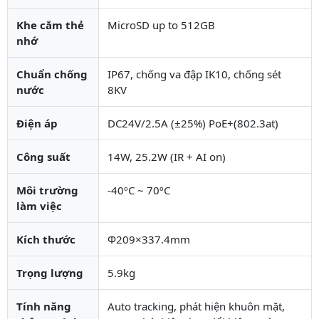
Khe cắm thẻ
MicroSD up to 512GB
nhớ
Chuẩn chống
IP67, chống va đập IK10, chống sét
nước
8KV
Điện áp
DC24V/2.5A (±25%) PoE+(802.3at)
Công suất
14W, 25.2W (IR + AI on)
Môi trường
-40ºC ~ 70ºC
làm việc
Kích thước
Φ209×337.4mm
Trọng lượng
5.9kg
Tính năng
Auto tracking, phát hiện khuôn mặt,