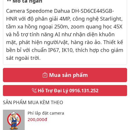
Mô tả ngắn
Camera Speedome Dahua DH-SD6CE445GB-
HNR với độ phân giải 4MP, công nghệ Starlight,
tầm xa hồng ngoại 250m, zoom quang học 45X
và hỗ trợ tính năng AI như nhận diện khuôn
mặt, phát hiện người/vật, hàng rào ảo. Thiết kế
bền bỉ với chuẩn IP67, IK10, thích hợp cho giám
sát ngoài trời.
Mua sản phẩm
Hỗ Trợ Đại Lý
0916.131.252
SẢN PHẨM MUA KÈM THEO
Phí lắp đặt camera
200,000đ