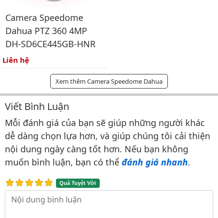
Camera Speedome
Dahua PTZ 360 4MP
DH-SD6CE445GB-HNR
Liên hệ
Xem thêm Camera Speedome Dahua
Viết Bình Luận
Bình luận & Đánh giá
Mỗi đánh giá của bạn sẽ giúp những người khác
dễ dàng chọn lựa hơn, và giúp chúng tôi cải thiện
nội dung ngày càng tốt hơn. Nếu bạn không
muốn bình luận, bạn có thể
đánh giá nhanh
.
Quá Tuyệt Vời
Nội dung bình luận