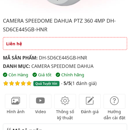
Hình ảnh đại diện của sản phẩm Camera Speedome Dahua PT
CAMERA SPEEDOME DAHUA PTZ 360 4MP DH-
SD6CE445GB-HNR
Liên hệ
Giá và khuyến mãi
MÃ SẢN PHẨM:
DH-SD6CE445GB-HNR
DANH MỤC:
CAMERA SPEEDOME DAHUA
Còn Hàng
Giá tốt
Chính hãng
-
5/5
(
1 đánh giá
)
Quá Tuyệt Vời
Hình ảnh
Video
Thông số
Đánh giá
Hướng
kỹ thuật
dẫn cài đặt