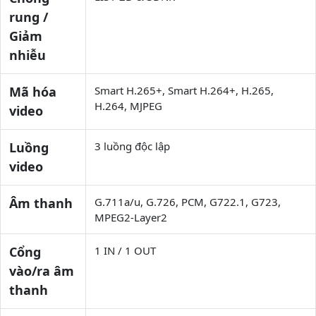
rung /
Giảm
nhiễu
Mã hóa
Smart H.265+, Smart H.264+, H.265,
H.264, MJPEG
video
Luồng
3 luồng độc lập
video
Âm thanh
G.711a/u, G.726, PCM, G722.1, G723,
MPEG2-Layer2
Cổng
1 IN / 1 OUT
vào/ra âm
thanh