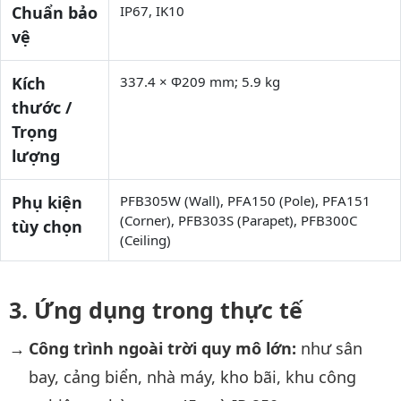
Chuẩn bảo
IP67, IK10
vệ
Kích
337.4 × Φ209 mm; 5.9 kg
thước /
Trọng
lượng
Phụ kiện
PFB305W (Wall), PFA150 (Pole), PFA151
(Corner), PFB303S (Parapet), PFB300C
tùy chọn
(Ceiling)
Ứng dụng trong thực tế
Công trình ngoài trời quy mô lớn:
như sân
bay, cảng biển, nhà máy, kho bãi, khu công