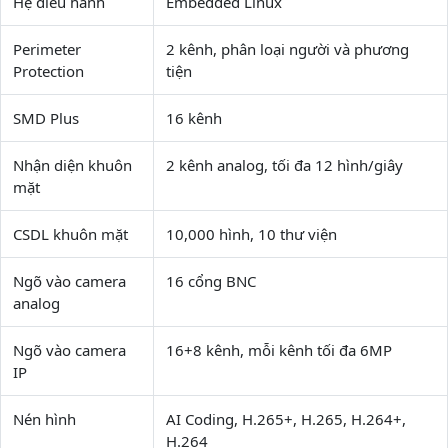
Hệ điều hành
Embedded Linux
Perimeter
2 kênh, phân loại người và phương
Protection
tiện
SMD Plus
16 kênh
Nhận diện khuôn
2 kênh analog, tối đa 12 hình/giây
mặt
CSDL khuôn mặt
10,000 hình, 10 thư viện
Ngõ vào camera
16 cổng BNC
analog
Ngõ vào camera
16+8 kênh, mỗi kênh tối đa 6MP
IP
Nén hình
AI Coding, H.265+, H.265, H.264+,
H.264