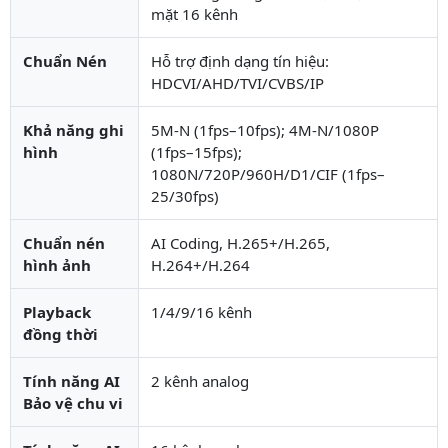
mặt 16 kênh
Chuẩn Nén
Hỗ trợ định dạng tín hiệu:
HDCVI/AHD/TVI/CVBS/IP
Khả năng ghi
5M-N (1fps–10fps); 4M-N/1080P
hình
(1fps–15fps);
1080N/720P/960H/D1/CIF (1fps–
25/30fps)
Chuẩn nén
AI Coding, H.265+/H.265,
hình ảnh
H.264+/H.264
Playback
1/4/9/16 kênh
đồng thời
Tính năng AI
2 kênh analog
Bảo vệ chu vi