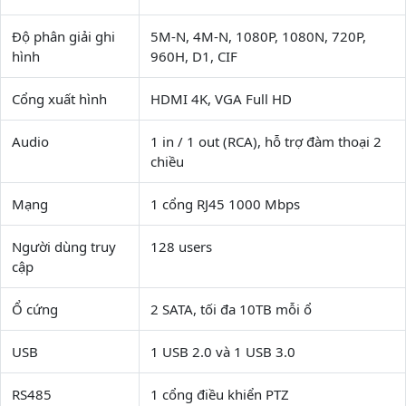
Độ phân giải ghi
5M-N, 4M-N, 1080P, 1080N, 720P,
hình
960H, D1, CIF
Cổng xuất hình
HDMI 4K, VGA Full HD
Audio
1 in / 1 out (RCA), hỗ trợ đàm thoại 2
chiều
Mạng
1 cổng RJ45 1000 Mbps
Người dùng truy
128 users
cập
Ổ cứng
2 SATA, tối đa 10TB mỗi ổ
USB
1 USB 2.0 và 1 USB 3.0
RS485
1 cổng điều khiển PTZ