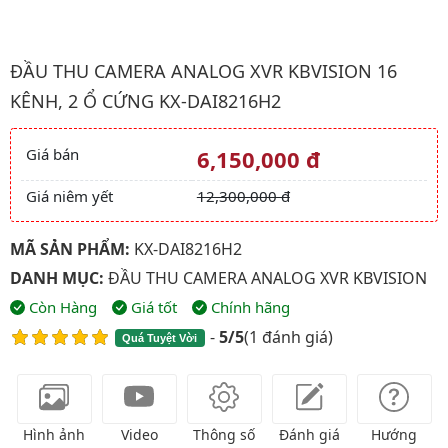
Hình ảnh đại diện của sản phẩm Đầu thu camera analog XVR kb
ĐẦU THU CAMERA ANALOG XVR KBVISION 16
KÊNH, 2 Ổ CỨNG KX-DAI8216H2
Giá bán
6,150,000 đ
Giá và khuyến mãi
Giá niêm yết
12,300,000 đ
MÃ SẢN PHẨM:
KX-DAI8216H2
DANH MỤC:
ĐẦU THU CAMERA ANALOG XVR KBVISION
Còn Hàng
Giá tốt
Chính hãng
-
5/5
(
1 đánh giá
)
Quá Tuyệt Vời
Hình ảnh
Video
Thông số
Đánh giá
Hướng