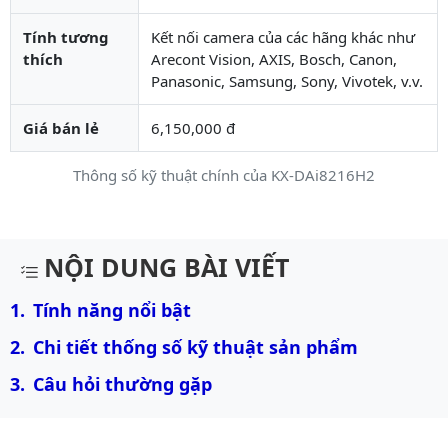
Tính tương
Kết nối camera của các hãng khác như
thích
Arecont Vision, AXIS, Bosch, Canon,
Panasonic, Samsung, Sony, Vivotek, v.v.
Giá bán lẻ
6,150,000 đ
Thông số kỹ thuật chính của KX-DAi8216H2
Mô tả chi tiết sản phẩm
NỘI DUNG BÀI VIẾT
Tính năng nổi bật
Chi tiết thống số kỹ thuật sản phẩm
Câu hỏi thường gặp