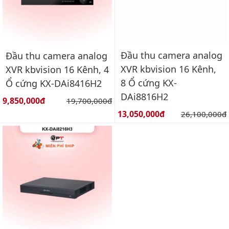
Đầu thu camera analog
Đầu thu camera analog
XVR kbvision 16 Kênh,
XVR kbvision 16 Kênh, 4
8 Ổ cứng KX-
Ổ cứng KX-DAi8416H2
DAi8816H2
Giá bán:
9,850,000đ
Giá gốc:
19,700,000đ
Giá bán:
13,050,000đ
Giá gốc:
26,100,000đ