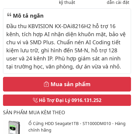
kỹ thuật
dẫn cài đặt
Mô tả ngắn
Đầu thu KBVISION KX-DAi8216H2 hỗ trợ 16
kênh, tích hợp AI nhận diện khuôn mặt, bảo vệ
chu vi và SMD Plus. Chuẩn nén AI Coding tiết
kiệm lưu trữ, ghi hình đến 5M-N, hỗ trợ 128
user và 24 kênh IP. Phù hợp giám sát an ninh
tại trường học, văn phòng, dự án vừa và nhỏ.
Mua sản phẩm
Hỗ Trợ Đại Lý
0916.131.252
SẢN PHẨM MUA KÈM THEO
Ổ Cứng HDD Seagate1TB - ST1000DM010 - Hàng
chính hãng