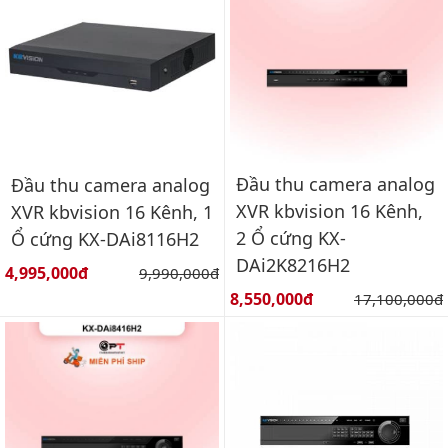
Đầu thu camera analog
Đầu thu camera analog
XVR kbvision 16 Kênh,
XVR kbvision 16 Kênh, 1
2 Ổ cứng KX-
Ổ cứng KX-DAi8116H2
DAi2K8216H2
Giá bán:
4,995,000đ
Giá gốc:
9,990,000đ
Giá bán:
8,550,000đ
Giá gốc:
17,100,000đ