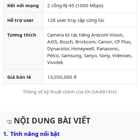
Kết nối mạng
2 cổng RJ-45 (1000 Mbps)
Hỗ trợ user
128 user truy cập cùng lúc
Tương thích
Camera từ các hãng Arecont Vision,
AXIS, Bosch, Brickcom, Canon, CP Plus,
Dynacolor, Honeywell, Panasonic,
Pelco, Samsung, Sanyo, Sony, Videosec,
Vivotek
Giá bán lẻ
13,050,000 đ
Thông số kỹ thuật chính của KX-DAi8816H2
Mô tả chi tiết sản phẩm
NỘI DUNG BÀI VIẾT
Tính năng nổi bật