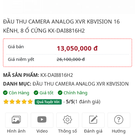
Hình ảnh đại diện của sản phẩm Đầu thu camera analog XVR kb
ĐẦU THU CAMERA ANALOG XVR KBVISION 16
KÊNH, 8 Ổ CỨNG KX-DAI8816H2
Giá bán
13,050,000 đ
Giá và khuyến mãi
Giá niêm yết
26,100,000 đ
MÃ SẢN PHẨM:
KX-DAI8816H2
DANH MỤC:
ĐẦU THU CAMERA ANALOG XVR KBVISION
Còn Hàng
Giá tốt
Chính hãng
-
5/5
(
1 đánh giá
)
Quá Tuyệt Vời
Hình ảnh
Video
Thông số
Đánh giá
Hướng