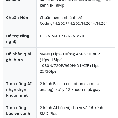
kênh IP (8Mp)
Chuẩn Nén
Chuẩn nén hình ảnh: AI
Coding/H.265+/H.265/H.264+/H.264
Hỗ trợ công
HDCVI/AHD/TVI/CVBS/IP
nghệ
Độ phân giải
5M-N (1fps–10fps); 4M-N/1080P
ghi hình
(1fps–15fps);
1080N/720P/960H/D1/CIF (1fps–
25/30fps)
Tính năng AI
2 kênh Face recognition (camera
nhận diện
analog), xử lý 12 khuôn mặt/giây
khuôn mặt
Tính năng
2 kênh AI bảo vệ chu vi và 16 kênh
bảo vệ vành
SMD Plus