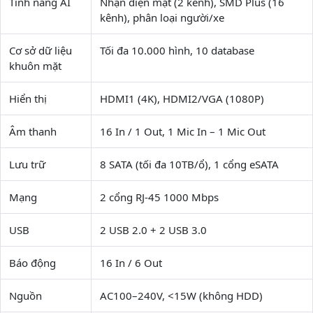
Tính năng AI
Nhận diện mặt (2 kênh), SMD Plus (16
kênh), phân loại người/xe
Cơ sở dữ liệu
Tối đa 10.000 hình, 10 database
khuôn mặt
Hiển thị
HDMI1 (4K), HDMI2/VGA (1080P)
Âm thanh
16 In / 1 Out, 1 Mic In – 1 Mic Out
Lưu trữ
8 SATA (tối đa 10TB/ổ), 1 cổng eSATA
Mạng
2 cổng RJ-45 1000 Mbps
USB
2 USB 2.0 + 2 USB 3.0
Báo động
16 In / 6 Out
Nguồn
AC100–240V, <15W (không HDD)