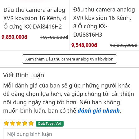
Đầu thu camera analog
Đầu thu camera analog
XVR kbvision 16 Kênh,
XVR kbvision 16 Kênh, 4
8 Ổ cứng KX-
Ổ cứng KX-DAi8416H2
DAi8816H3
Giá bán:
9,850,000đ
Giá gốc:
19,700,000đ
Giá bán:
9,548,000đ
Giá gốc:
19,095,000đ
Xem thêm Đầu thu camera analog XVR kbvision
Viết Bình Luận
Bình luận & Đánh giá
Mỗi đánh giá của bạn sẽ giúp những người khác
dễ dàng chọn lựa hơn, và giúp chúng tôi cải thiện
nội dung ngày càng tốt hơn. Nếu bạn không
muốn bình luận, bạn có thể
đánh giá nhanh
.
Quá Tuyệt Vời
Nội dung bình luận