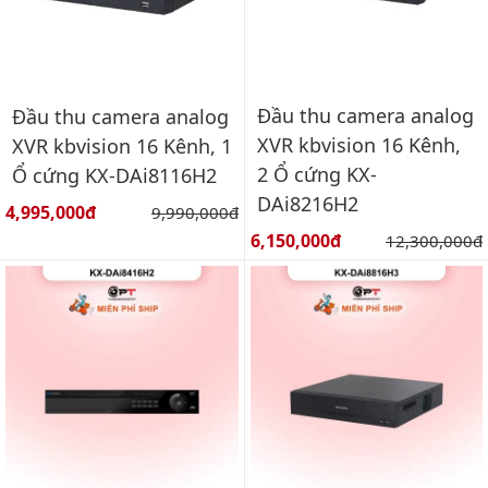
Đầu thu camera analog
Đầu thu camera analog
XVR kbvision 16 Kênh,
XVR kbvision 16 Kênh, 1
2 Ổ cứng KX-
Ổ cứng KX-DAi8116H2
DAi8216H2
Giá bán:
4,995,000đ
Giá gốc:
9,990,000đ
Giá bán:
6,150,000đ
Giá gốc:
12,300,000đ