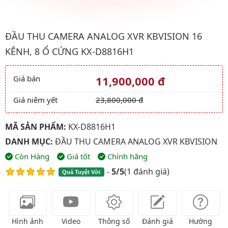
Hình ảnh đại diện của sản phẩm Đầu thu camera analog XVR kb
ĐẦU THU CAMERA ANALOG XVR KBVISION 16
KÊNH, 8 Ổ CỨNG KX-D8816H1
Giá bán
11,900,000 đ
Giá và khuyến mãi
Giá niêm yết
23,800,000 đ
MÃ SẢN PHẨM:
KX-D8816H1
DANH MỤC:
ĐẦU THU CAMERA ANALOG XVR KBVISION
Còn Hàng
Giá tốt
Chính hãng
-
5/5
(
1 đánh giá
)
Quá Tuyệt Vời
Hình ảnh
Video
Thông số
Đánh giá
Hướng