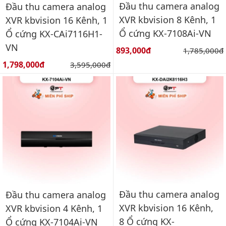
Đầu thu camera analog
Đầu thu camera analog
XVR kbvision 8 Kênh, 1
XVR kbvision 16 Kênh, 1
Ổ cứng KX-7108Ai-VN
Ổ cứng KX-CAi7116H1-
VN
Giá bán:
893,000đ
Giá gốc:
1,785,000đ
Giá bán:
1,798,000đ
Giá gốc:
3,595,000đ
Đầu thu camera analog
Đầu thu camera analog
XVR kbvision 16 Kênh,
XVR kbvision 4 Kênh, 1
8 Ổ cứng KX-
Ổ cứng KX-7104Ai-VN