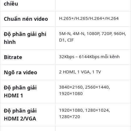
chiều
Chuẩn nén video
H.265+/H.265/H.264+/H.264
Độ phân giải ghi
5M-N, 4M-N, 1080P, 720P, 960H,
D1, CIF
hình
Bitrate
32Kbps – 6144Kbps mỗi kênh
Ngõ ra video
2 HDMI, 1 VGA, 1 TV
Độ phân giải
3840×2160, 2560×1440,
1920×1080
HDMI 1
Độ phân giải
1920×1080, 1280×1024,
1280×720
HDMI 2/VGA