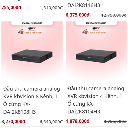
DAi2K8116H3
Giá bán:
755,000đ
Giá gốc:
1,510,000đ
Giá bán:
6,375,000đ
Giá gốc:
12,750,000đ
Đầu thu camera analog
Đầu thu camera analog
XVR kbvision 4 Kênh, 1
XVR kbvision 8 Kênh, 1
Ổ cứng KX-
Ổ cứng KX-
DAi2K8104H3
DAi2K8108H3
Giá bán:
Giá bán:
1,878,000đ
Giá gốc:
3,270,000đ
Giá gốc:
3,755,000đ
6,540,000đ