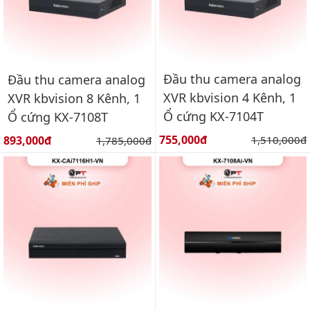
Đầu thu camera analog
Đầu thu camera analog
XVR kbvision 4 Kênh, 1
XVR kbvision 8 Kênh, 1
Ổ cứng KX-7104T
Ổ cứng KX-7108T
Giá bán:
Giá bán:
755,000đ
Giá gốc:
893,000đ
Giá gốc:
1,510,000đ
1,785,000đ