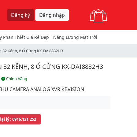
Giỏ hàng
Đăng ký
Đăng nhập
y Phan Thiết Giá Rẻ Đẹp
Năng Lượng Mặt Trời
n 32 Kênh, 8 Ổ Cứng KX-DAi8832H3
32 KÊNH, 8 Ổ CỨNG KX-DAI8832H3
Chính hãng
THU CAMERA ANALOG XVR KBVISION
đại lý
: 0916.131.252