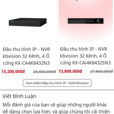
Đầu thu hình IP - NVR
Đầu thu hình IP - NVR
kbvision 32 Kênh, 4 Ổ
kbvision 32 Kênh, 4 Ổ
cứng KX-CAi4K8432SN3
cứng KX-CA4K8432N3
Giá bán:
Giá bán:
13,800,000đ
Giá gốc:
13,200,000đ
Giá gốc:
27,600,000đ
26,400,000đ
Xem thêm Đầu thu hình IP - NVR kbvision
Viết Bình Luận
Bình luận & Đánh giá
Mỗi đánh giá của bạn sẽ giúp những người khác
dễ dàng chọn lựa hơn, và giúp chúng tôi cải thiện