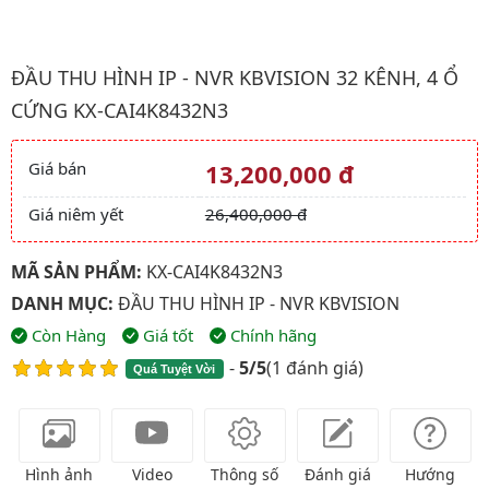
Hình ảnh đại diện của sản phẩm Đầu thu hình IP - NVR kbvisio
ĐẦU THU HÌNH IP - NVR KBVISION 32 KÊNH, 4 Ổ
CỨNG KX-CAI4K8432N3
Giá bán
13,200,000 đ
Giá và khuyến mãi
Giá niêm yết
26,400,000 đ
MÃ SẢN PHẨM:
KX-CAI4K8432N3
DANH MỤC:
ĐẦU THU HÌNH IP - NVR KBVISION
Còn Hàng
Giá tốt
Chính hãng
-
5/5
(
1 đánh giá
)
Quá Tuyệt Vời
Hình ảnh
Video
Thông số
Đánh giá
Hướng