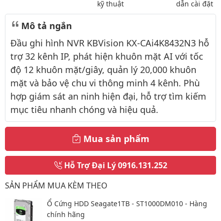
kỹ thuật
dẫn cài đặt
Mô tả ngắn
Đầu ghi hình NVR KBVision KX-CAi4K8432N3 hỗ
trợ 32 kênh IP, phát hiện khuôn mặt AI với tốc
độ 12 khuôn mặt/giây, quản lý 20,000 khuôn
mặt và bảo vệ chu vi thông minh 4 kênh. Phù
hợp giám sát an ninh hiện đại, hỗ trợ tìm kiếm
mục tiêu nhanh chóng và hiệu quả.
Mua sản phẩm
Hỗ Trợ Đại Lý
0916.131.252
SẢN PHẨM MUA KÈM THEO
Ổ Cứng HDD Seagate1TB - ST1000DM010 - Hàng
chính hãng