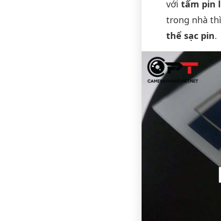
với
tấm pin l
trong nhà th
thể sạc pin
.