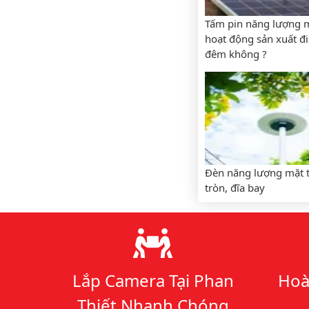
Tấm pin năng lượng m
hoạt động sản xuất đ
đêm không ?
Đèn năng lượng mặt t
tròn, đĩa bay
Lý do chọn chúng tôi
Lắp Camera Tại Phan
Hoà
Thiết Nhanh Chóng