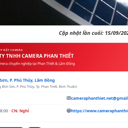
Cập nhật lần cuối: 15/09/20
ẮP ĐẶT CAMERA
TY TNHH CAMERA PHAN THIẾT
mera chuyên nghiệp tại Phan Thiết & Lâm Đồng
 Sơn
,
P. Phú Thủy
,
Lâm Đồng
 Bích Sơn, P. Phú Thủy, Tp. Phan Thiết, Bình Thuận)
cameraphanthiet.net@gmai
18:00 ·
CN: Nghỉ
https://www.cameraphanthie