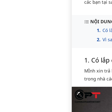
các bạn tại 
Nội du
NỘI DUNG
Có l
Vì s
Có lắp
MÌnh xin trả 
trong nhà cá