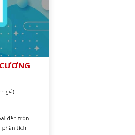
M CƯƠNG
nh giá)
oại đèn tròn
 phân tích