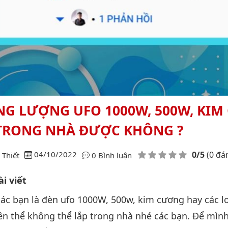
NG LƯỢNG UFO 1000W, 500W, KI
 TRONG NHÀ ĐƯỢC KHÔNG ?
Điểm đánh giá
04/10/2022
0/5
(0 đá
Thiết
0 Bình luận
i viết
 các bạn là đèn ufo 1000W, 500w, kim cương hay các l
iền thể không thể lắp trong nhà nhé các bạn. Để mình