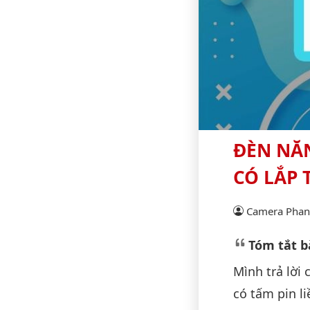
ĐÈN NĂ
CÓ LẮP
Camera Phan 
Tóm tắt bà
Mình trả lời
có tấm pin l