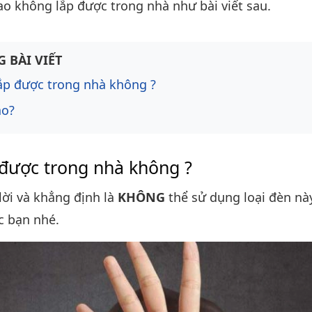
sao không lắp được trong nhà như bài viết sau.
ng bài viết
 BÀI VIẾT
ắp được trong nhà không ?
ao?
 được trong nhà không ?
lời và khẳng định là
KHÔNG
thể sử dụng loại đèn nà
c bạn nhé.