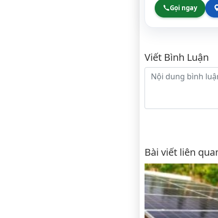
Gọi ngay
Bình luậ
Viết Bình Luận
Nội dung bình luận
Bài viết liên qua