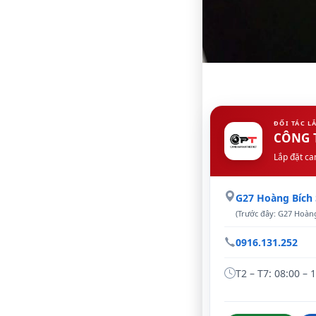
ĐỐI TÁC L
CÔNG 
Lắp đặt ca
G27 Hoàng Bích
(Trước đây: G27 Hoàng
0916.131.252
T2 – T7: 08:00 – 