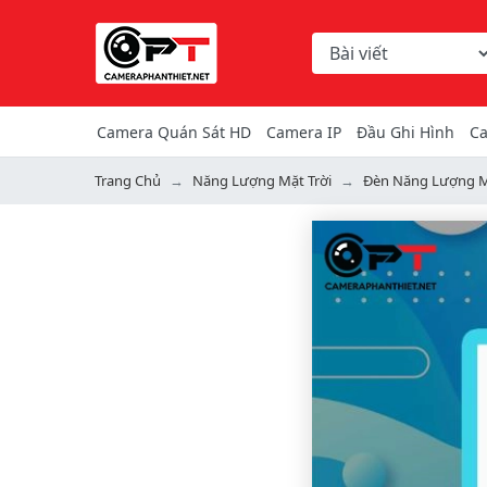
Chọn danh mục tìm ki
Từ khóa hoặc mã hàng
Camera Quán Sát HD
Camera IP
Đầu Ghi Hình
Ca
Trang Chủ
Năng Lượng Mặt Trời
Đèn Năng Lượng M