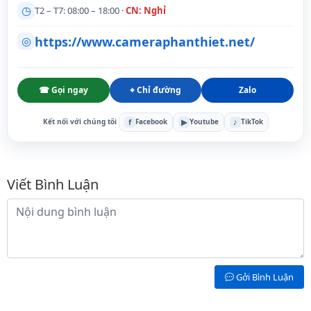
◷
T2 – T7: 08:00 – 18:00 ·
CN: Nghỉ
https://www.cameraphanthiet.net/
◎
☎ Gọi ngay
⌖ Chỉ đường
Zalo
f
▶
♪
Kết nối với chúng tôi
Facebook
Youtube
TikTok
Bình luận
Viết Bình Luận
Nội dung bình luận
Gởi Bình Luận