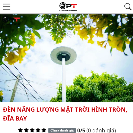
ĐÈN NĂNG LƯỢNG MẶT TRỜI HÌNH TRÒN,
ĐĨA BAY
0/5
(0 đánh giá)
Chưa đánh giá