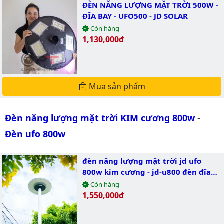
ĐÈN NĂNG LƯỢNG MẶT TRỜI 500W -
ĐĨA BAY - UFO500 - JD SOLAR
Còn hàng
Giá bán:
1,130,000đ
Mua sản phẩm
Đèn năng lượng mặt trời KIM cương 800w
-
Đèn ufo 800w
đèn năng lượng mặt trời jd ufo
800w kim cương - jd-u800 đèn đĩa
bay trang trí sân vườn
Còn hàng
Giá bán:
1,550,000đ