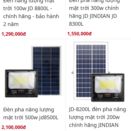
Đèn pha năng lượng
Đèn năng lượng mặt
mặt trời 300w chính
trời 100w JD 8800L -
hãng JD JINDIAN JD
chính hãng - bảo hành
8300L
2 năm
Giá bán:
Giá bán:
1,550,000đ
1,290,000đ
JD-8200L đèn pha năng
Đèn pha năng lượng
lượng mặt trời 200w
mặt trời 500w jd8500L
chính hãng JINDIAN
Giá bán:
2,100,000đ