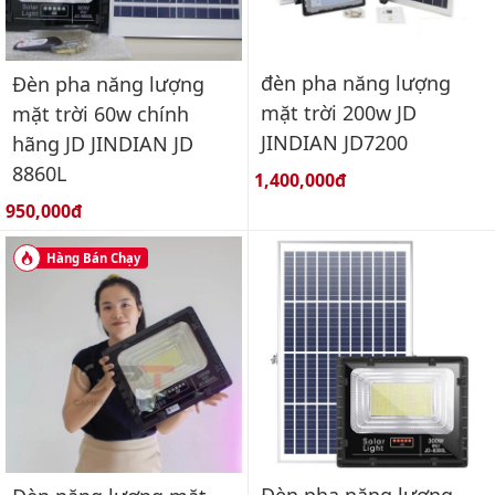
đèn pha năng lượng
Đèn pha năng lượng
mặt trời 200w JD
mặt trời 60w chính
JINDIAN JD7200
hãng JD JINDIAN JD
8860L
Giá bán:
1,400,000đ
Giá bán:
950,000đ
Hàng Bán Chạy