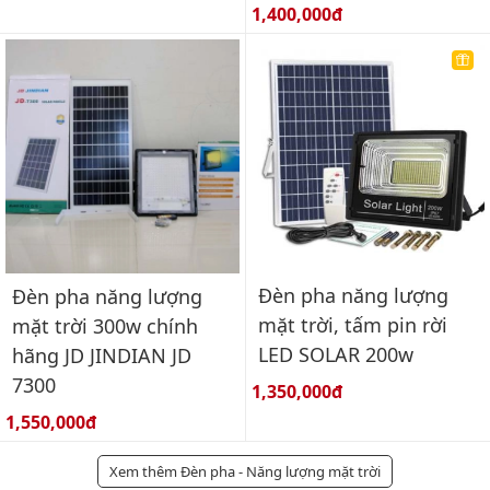
Giá bán:
1,400,000đ
Đèn pha năng lượng
Đèn pha năng lượng
mặt trời, tấm pin rời
mặt trời 300w chính
LED SOLAR 200w
hãng JD JINDIAN JD
7300
Giá bán:
1,350,000đ
Giá bán:
1,550,000đ
Xem thêm Đèn pha - Năng lượng mặt trời