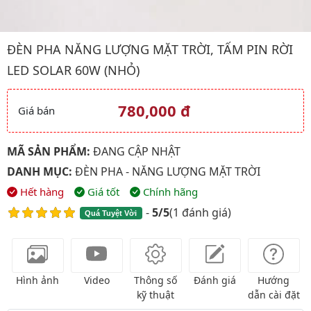
Hình ảnh đại diện của sản phẩm Đèn pha năng lượng mặt trời, 
ĐÈN PHA NĂNG LƯỢNG MẶT TRỜI, TẤM PIN RỜI
LED SOLAR 60W (NHỎ)
780,000 đ
Giá bán
Giá và khuyến mãi
MÃ SẢN PHẨM:
ĐANG CẬP NHẬT
DANH MỤC:
ĐÈN PHA - NĂNG LƯỢNG MẶT TRỜI
Hết hàng
Giá tốt
Chính hãng
-
5/5
(
1 đánh giá
)
Quá Tuyệt Vời
Hình ảnh
Video
Thông số
Đánh giá
Hướng
kỹ thuật
dẫn cài đặt