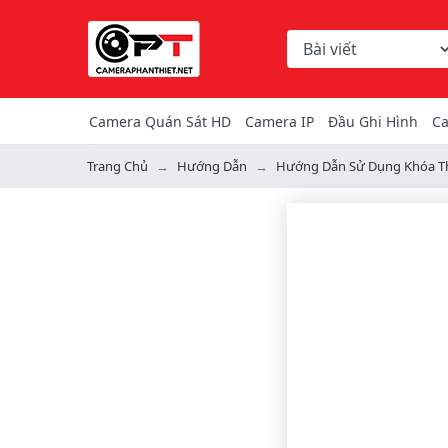
Chọn danh mục tìm ki
Từ khóa hoặc mã hàng
Camera Quán Sát HD
Camera IP
Đầu Ghi Hình
Ca
Trang Chủ
Hướng Dẫn
Hướng Dẫn Sử Dụng Khóa T