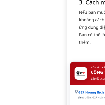
Cách m
Nếu bạn muố
khoảng cách
ứng dụng điệ
Bạn có thể 
thêm.
ĐỐI TÁC L
CÔNG 
Lắp đặt ca
G27 Hoàng Bích
(Trước đây: G27 Hoàng