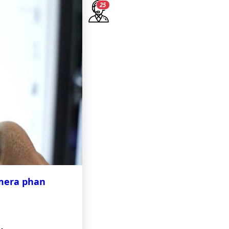
24
mera phan