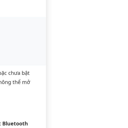
hoặc chưa bật
 không thể mở
t Bluetooth