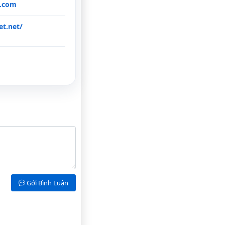
l.com
t.net/
Gởi Bình Luận