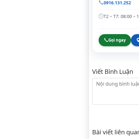
0916.131.252
T2 – T7: 08:00 – 
Gọi ngay
Bình luậ
Viết Bình Luận
Nội dung bình luận
Bài viết liên qua