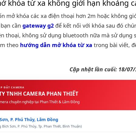
ở khóa từ xa không giới hạn khoảng c
n mở khóa các xa điện thoại hơn 2m hoặc không giớ
 bạn cần
gateway g2
để kết nối với khóa sau đó chú
n thoại, không sử dụng bluetooth nữa mà sử dụng s
làm theo
hướng dẫn mở khóa từ xa
trong bài viết, 
Cập nhật lần cuối: 18/07
ẮP ĐẶT CAMERA
TY TNHH CAMERA PHAN THIẾT
mera chuyên nghiệp tại Phan Thiết & Lâm Đồng
 Sơn
,
P. Phú Thủy
,
Lâm Đồng
 Bích Sơn, P. Phú Thủy, Tp. Phan Thiết, Bình Thuận)