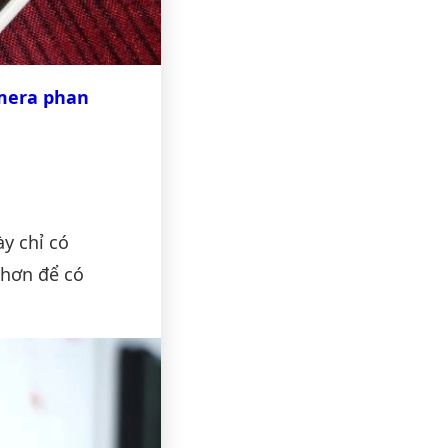
mera phan
y chỉ có
 hơn để có