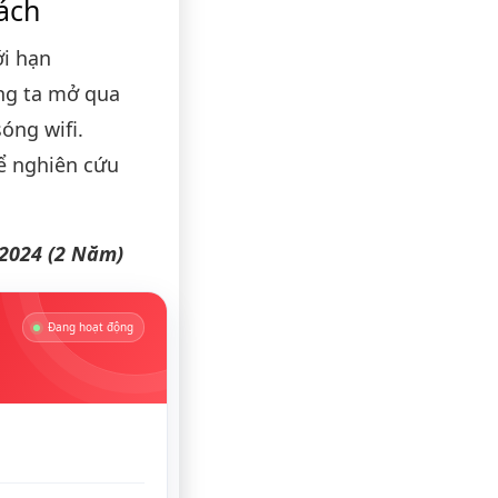
ách
i hạn
ng ta mở qua
óng wifi.
để nghiên cứu
/2024 (2 Năm)
Đang hoạt động