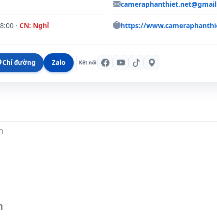
cameraphanthiet.net@gmai
18:00 ·
CN: Nghỉ
https://www.cameraphanthie
Chỉ đường
Zalo
n
n