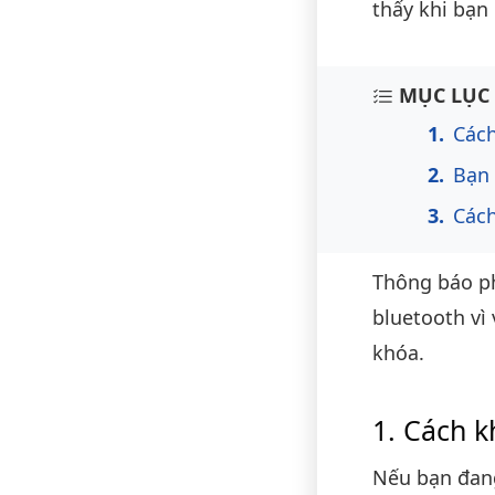
thấy khi bạn
Nội du
MỤC LỤC 
Cách
Bạn 
Cách
Thông báo phí
bluetooth vì
khóa.
Cách k
Nếu bạn đan