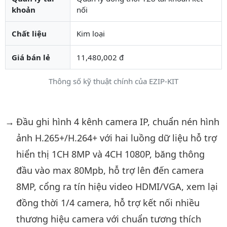
khoản
nối
Chất liệu
Kim loại
Giá bán lẻ
11,480,002 đ
Thông số kỹ thuật chính của EZIP-KIT
Mô tả chi tiết sản phẩm
Đầu ghi hình 4 kênh camera IP, chuẩn nén hình
ảnh H.265+/H.264+ với hai luồng dữ liệu hỗ trợ
hiển thị 1CH 8MP và 4CH 1080P, băng thông
đầu vào max 80Mpb, hỗ trợ lên đến camera
8MP, cổng ra tín hiệu video HDMI/VGA, xem lại
đồng thời 1/4 camera, hỗ trợ kết nối nhiều
thương hiệu camera với chuẩn tương thích