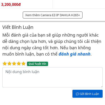
Giá bán:
3,200,000đ
Xem thêm Camera EZ-IP DAHUA H265+
Viết Bình Luận
Bình luận & Đánh giá
Mỗi đánh giá của bạn sẽ giúp những người khác
dễ dàng chọn lựa hơn, và giúp chúng tôi cải thiện
nội dung ngày càng tốt hơn. Nếu bạn không
muốn bình luận, bạn có thể
đánh giá nhanh
.
Quá Tuyệt Vời
Nội dung bình luận
Gởi Bình Luận