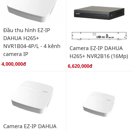
Đầu thu hình EZ-IP
DAHUA H265+
NVR1B04-4P/L - 4 kênh
Camera EZ-IP DAHUA
camera IP
H265+ NVR2B16 (16Mp)
Giá bán:
4,000,000đ
Giá bán:
6,620,000đ
Camera EZ-IP DAHUA