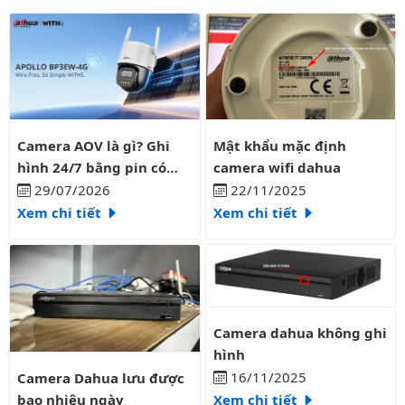
Camera AOV là gì? Ghi hình 24/7 bằng pin có liên tục?
Mật khẩu mặc định camera wifi
Camera AOV là gì? Ghi
Mật khẩu mặc định
hình 24/7 bằng pin có
camera wifi dahua
liên tục?
29/07/2026
22/11/2025
Xem chi tiết
Xem chi tiết
Camera dahua không ghi hình
Camera dahua không ghi
hình
Camera Dahua lưu được bao nhiêu ngày
16/11/2025
Camera Dahua lưu được
bao nhiêu ngày
Xem chi tiết