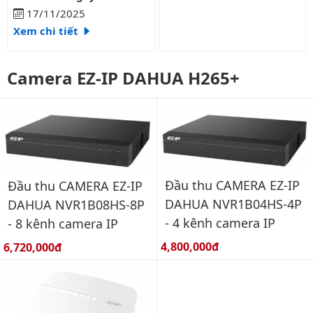
17/11/2025
Xem chi tiết
Camera EZ-IP DAHUA H265+
Đầu thu CAMERA EZ-IP
Đầu thu CAMERA EZ-IP
DAHUA NVR1B04HS-4P
DAHUA NVR1B08HS-8P
- 4 kênh camera IP
- 8 kênh camera IP
Giá bán:
Giá bán:
4,800,000đ
6,720,000đ