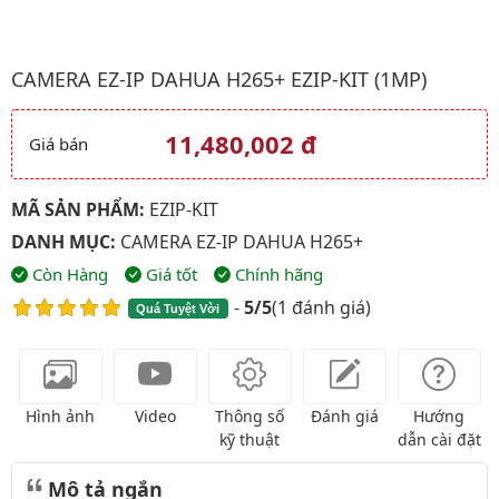
Hình ảnh đại diện của sản phẩm Camera EZ-IP DAHUA H265+ EZ
CAMERA EZ-IP DAHUA H265+ EZIP-KIT (1MP)
11,480,002 đ
Giá bán
Giá và khuyến mãi
MÃ SẢN PHẨM:
EZIP-KIT
DANH MỤC:
CAMERA EZ-IP DAHUA H265+
Còn Hàng
Giá tốt
Chính hãng
-
5/5
(
1 đánh giá
)
Quá Tuyệt Vời
Hình ảnh
Video
Thông số
Đánh giá
Hướng
kỹ thuật
dẫn cài đặt
Mô tả ngắn